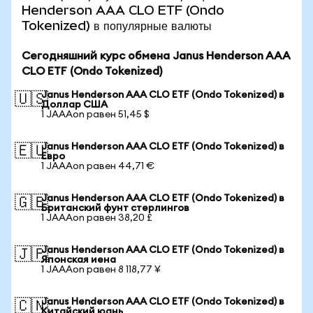
Henderson AAA CLO ETF (Ondo
Tokenized) в популярные валюты
Сегодняшний курс обмена Janus Henderson AAA
CLO ETF (Ondo Tokenized)
Janus Henderson AAA CLO ETF (Ondo Tokenized) в
🇺🇸
Доллар США
1 JAAAon равен 51,45 $
Janus Henderson AAA CLO ETF (Ondo Tokenized) в
🇪🇺
Евро
1 JAAAon равен 44,71 €
Janus Henderson AAA CLO ETF (Ondo Tokenized) в
🇬🇧
Британский фунт стерлингов
1 JAAAon равен 38,20 £
Janus Henderson AAA CLO ETF (Ondo Tokenized) в
🇯🇵
Японская иена
1 JAAAon равен 8 118,77 ¥
Janus Henderson AAA CLO ETF (Ondo Tokenized) в
🇨🇳
Китайский юань