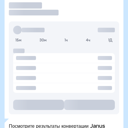
Торговать
15м
30м
1ч
4ч
1Д
Посмотрите результаты конвертации Janus