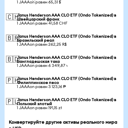
1 JAAAon равен 65,31 $
Janus Henderson AAA CLO ETF (Ondo Tokenized) в
🇨🇭
Швейцарский франк
1 JAAAon равен 41,58 CHF
Janus Henderson AAA CLO ETF (Ondo Tokenized) в
🇧🇷
Бразильский реал
1 JAAAon равен 262,25 R$
Janus Henderson AAA CLO ETF (Ondo Tokenized) в
🇧🇩
Бангладешская така
1 JAAAon равен 6 349,87 ৳
Janus Henderson AAA CLO ETF (Ondo Tokenized) в
🇵🇭
Филиппинское песо
1 JAAAon равен 3 123,16 ₱
Janus Henderson AAA CLO ETF (Ondo Tokenized) в
🇵🇱
Польский злотый
1 JAAAon равен 191,15 zł
Конвертируйте другие активы реального мира