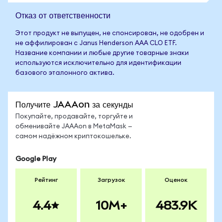
Отказ от ответственности
Этот продукт не выпущен, не спонсирован, не одобрен и
не аффилирован с Janus Henderson AAA CLO ETF.
Название компании и любые другие товарные знаки
используются исключительно для идентификации
базового эталонного актива.
Получите JAAAon за секунды
Покупайте, продавайте, торгуйте и
обменивайте JAAAon в MetaMask —
самом надёжном криптокошельке.
Google Play
Рейтинг
Загрузок
Оценок
4.4
10M+
483.9K