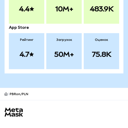
4.4
10M+
483.9K
App Store
Рейтинг
Загрузок
Оценок
4.7
50M+
75.8K
PBRon/PLN
Нижний колонтитул сайта MetaMask