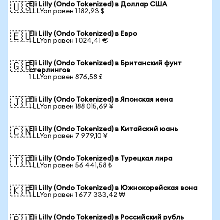
Eli Lilly (Ondo Tokenized) в Доллар США
🇺🇸
1 LLYon равен 1 182,93 $
Eli Lilly (Ondo Tokenized) в Евро
🇪🇺
1 LLYon равен 1 024,41 €
Eli Lilly (Ondo Tokenized) в Британский фунт
🇬🇧
стерлингов
1 LLYon равен 876,58 £
Eli Lilly (Ondo Tokenized) в Японская иена
🇯🇵
1 LLYon равен 188 015,69 ¥
Eli Lilly (Ondo Tokenized) в Китайский юань
🇨🇳
1 LLYon равен 7 979,10 ¥
Eli Lilly (Ondo Tokenized) в Турецкая лира
🇹🇷
1 LLYon равен 56 441,58 ₺
Eli Lilly (Ondo Tokenized) в Южнокорейская вона
🇰🇷
1 LLYon равен 1 677 333,42 ₩
Eli Lilly (Ondo Tokenized) в Российский рубль