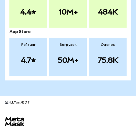
4.4
10M+
484K
App Store
Рейтинг
Загрузок
Оценок
4.7
50M+
75.8K
LLYon/BDT
Нижний колонтитул сайта MetaMask