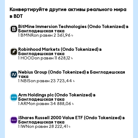
Конвертируйте другие активы реального мира
в BDT
BitMine Immersion Technologies (Ondo Tokenized) в
Бангладешская така
1 BMNRon равен 2 361,96 ৳
Robinhood Markets (Ondo Tokenized) в
Бангладешская така
1 HOODon равен 11 628,12 ৳
Nebius Group (Ondo Tokenized) в Бангладешская
така
1 NBISon равен 23 723,44 ৳
Arm Holdings plc (Ondo Tokenized) в
Бангладешская така
1 ARMon равен 34 888,06 ৳
iShares Russell 2000 Value ETF (Ondo Tokenized) в
Бангладешская така
1 IWNon равен 28 222,41 ৳