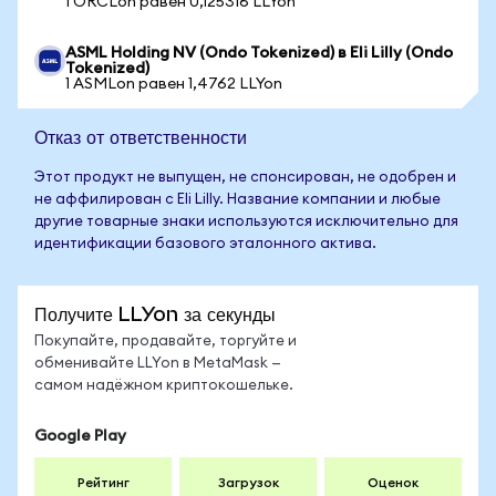
1 ORCLon равен 0,125316 LLYon
ASML Holding NV (Ondo Tokenized) в Eli Lilly (Ondo
Tokenized)
1 ASMLon равен 1,4762 LLYon
Отказ от ответственности
Этот продукт не выпущен, не спонсирован, не одобрен и
не аффилирован с Eli Lilly. Название компании и любые
другие товарные знаки используются исключительно для
идентификации базового эталонного актива.
Получите LLYon за секунды
Покупайте, продавайте, торгуйте и
обменивайте LLYon в MetaMask —
самом надёжном криптокошельке.
Google Play
Рейтинг
Загрузок
Оценок