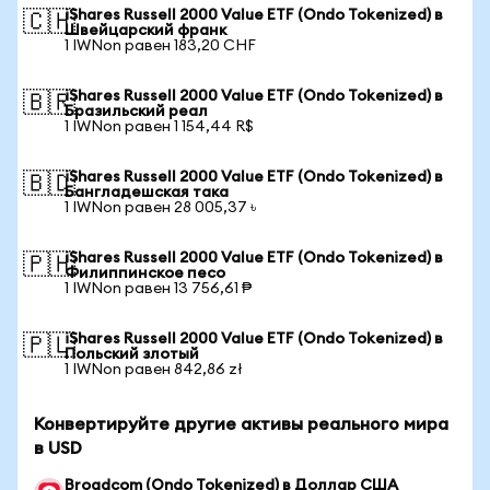
iShares Russell 2000 Value ETF (Ondo Tokenized) в
🇨🇭
Швейцарский франк
1 IWNon равен 183,20 CHF
iShares Russell 2000 Value ETF (Ondo Tokenized) в
🇧🇷
Бразильский реал
1 IWNon равен 1 154,44 R$
iShares Russell 2000 Value ETF (Ondo Tokenized) в
🇧🇩
Бангладешская така
1 IWNon равен 28 005,37 ৳
iShares Russell 2000 Value ETF (Ondo Tokenized) в
🇵🇭
Филиппинское песо
1 IWNon равен 13 756,61 ₱
iShares Russell 2000 Value ETF (Ondo Tokenized) в
🇵🇱
Польский злотый
1 IWNon равен 842,86 zł
Конвертируйте другие активы реального мира
в USD
Broadcom (Ondo Tokenized) в Доллар США