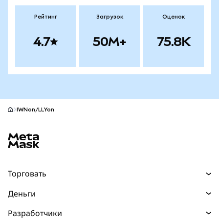
Рейтинг
Загрузок
Оценок
4.7
50M+
75.8K
IWNon/LLYon
Нижний колонтитул сайта MetaMask
Торговать
Торговля
Деньги
Swaps
Покупайте
Разработчики