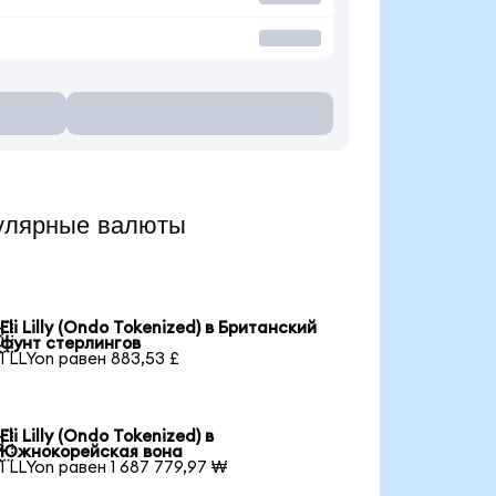
пулярные валюты
Eli Lilly (Ondo Tokenized) в Британский

фунт стерлингов
1 LLYon равен 883,53 £
Eli Lilly (Ondo Tokenized) в

Южнокорейская вона
1 LLYon равен 1 687 779,97 ₩