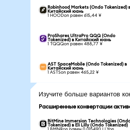
Robinhood Markets (Ondo Tokenized) 
Китайский юань
1 HOODon равен 615,44 ¥
ProShares UltraPro QQQ (Ondo
Tokenized) в Китайский юань
1 TQQQon равен 488,77 ¥
AST SpaceMobile (Ondo Tokenized) в
Китайский юань
1 ASTSon равен 465,22 ¥
Изучите больше вариантов ко
Расширенные конвертации актив
BitMine Immersion Technologies (Ond
Tokenized) в Eli Lilly (Ondo Tokenized)
1 BMNRon равен 0,015490 LLYon