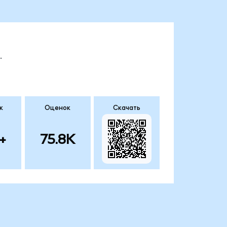
.
к
Оценок
Скачать
+
75.8K