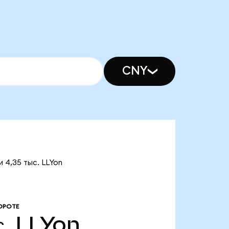
CNY
и 4,35 тыс. LLYon
ОРОТЕ
с.
LLYon