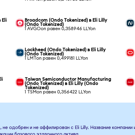
Eli
Broadcom (Ondo Tokenized) в Eli Lilly
(Ondo Tokenized)
1 AVGOon равен 0,358946 LLYon
Lockheed (Ondo Tokenized) в Eli Lilly
(Ondo Tokenized)
1 LMTon равен 0,499181 LLYon
li
Taiwan Semiconductor Manufacturing
(Ondo Tokenized) в Eli Lilly (Ondo
Tokenized)
1 TSMon равен 0,356422 LLYon
не одобрен и не аффилирован с Eli Lilly. Название компании
кации базового эталонного актива.