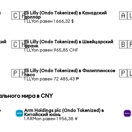
й
Eli Lilly (Ondo Tokenized) в Канадский
🇨🇦
🇦
доллар
1 LLYon равен 1 666,32 $
кий
Eli Lilly (Ondo Tokenized) в Швейцарский
🇨🇭
🇧
франк
1 LLYon равен 965,85 CHF
Eli Lilly (Ondo Tokenized) в Филиппинское
🇵🇭
🇵
песо
1 LLYon равен 72 485,43 ₱
ального мира в CNY
o
Arm Holdings plc (Ondo Tokenized) в
Китайский юань
1 ARMon равен 1 956,38 ¥