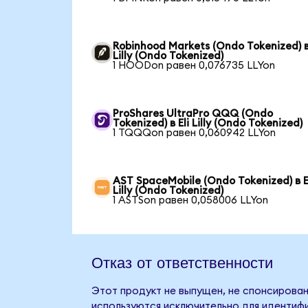
Robinhood Markets (Ondo Tokenized) в 
Lilly (Ondo Tokenized)
1 HOODon равен 0,076735 LLYon
ProShares UltraPro QQQ (Ondo
Tokenized) в Eli Lilly (Ondo Tokenized)
1 TQQQon равен 0,060942 LLYon
AST SpaceMobile (Ondo Tokenized) в E
Lilly (Ondo Tokenized)
1 ASTSon равен 0,058006 LLYon
Отказ от ответственности
Этот продукт не выпущен, не спонсирован, 
используются исключительно для идентифи