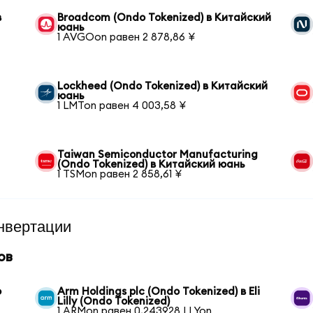
в
Broadcom (Ondo Tokenized) в Китайский
юань
1 AVGOon равен 2 878,86 ¥
Lockheed (Ondo Tokenized) в Китайский
юань
1 LMTon равен 4 003,58 ¥
Taiwan Semiconductor Manufacturing
(Ondo Tokenized) в Китайский юань
1 TSMon равен 2 858,61 ¥
нвертации
ов
o
Arm Holdings plc (Ondo Tokenized) в Eli
Lilly (Ondo Tokenized)
1 ARMon равен 0,243928 LLYon