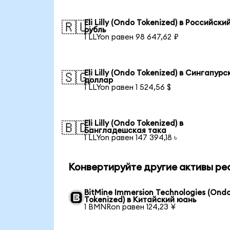
Eli Lilly (Ondo Tokenized) в Российски
🇷🇺
рубль
1 LLYon равен 98 647,62 ₽
Eli Lilly (Ondo Tokenized) в Сингапурс
🇸🇬
доллар
1 LLYon равен 1 524,56 $
Eli Lilly (Ondo Tokenized) в
🇧🇩
Бангладешская така
1 LLYon равен 147 394,18 ৳
Конвертируйте другие активы ре
BitMine Immersion Technologies (Ond
Tokenized) в Китайский юань
1 BMNRon равен 124,23 ¥