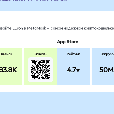
ивайте LLYon в MetaMask — самом надёжном криптокошельке
App Store
Оценок
Скачать
Рейтинг
Загрузо
83.8K
4.7
50M