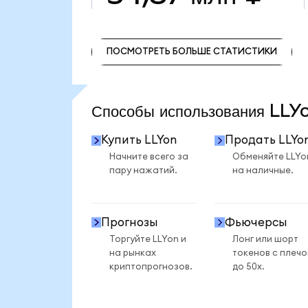
ПОСМОТРЕТЬ БОЛЬШЕ СТАТИСТИКИ
ПОСМОТРЕТЬ БОЛЬШЕ СТАТИСТИКИ
Способы использования LL
Купить LLYon
Продать LLYo
Начните всего за
Обменяйте LLYo
пару нажатий.
на наличные.
Прогнозы
Фьючерсы
Торгуйте LLYon и
Лонг или шорт
на рынках
токенов с плеч
криптопрогнозов.
до 50x.