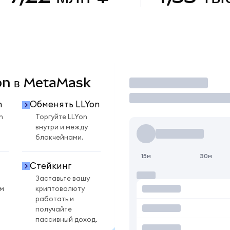
Yon в MetaMask
Торговать
n
Обменять LLYon
n
Торгуйте LLYon
внутри и между
блокчейнами.
15м
30м
Стейкинг
Заставьте вашу
ом
криптовалюту
работать и
получайте
пассивный доход.