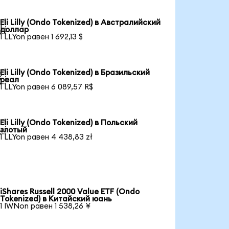
Eli Lilly (Ondo Tokenized) в Австралийский

доллар
1 LLYon равен 1 692,13 $
Eli Lilly (Ondo Tokenized) в Бразильский

реал
1 LLYon равен 6 089,57 R$
Eli Lilly (Ondo Tokenized) в Польский

злотый
1 LLYon равен 4 438,83 zł
iShares Russell 2000 Value ETF (Ondo
Tokenized) в Китайский юань
1 IWNon равен 1 538,26 ¥