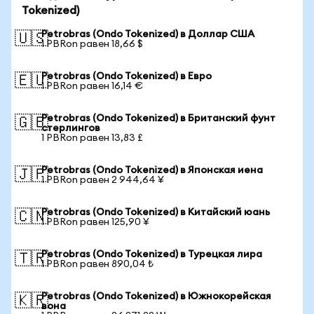
Tokenized)
Petrobras (Ondo Tokenized) в Доллар США
🇺🇸
1 PBRon равен 18,66 $
Petrobras (Ondo Tokenized) в Евро
🇪🇺
1 PBRon равен 16,14 €
Petrobras (Ondo Tokenized) в Британский фунт
🇬🇧
стерлингов
1 PBRon равен 13,83 £
Petrobras (Ondo Tokenized) в Японская иена
🇯🇵
1 PBRon равен 2 944,64 ¥
Petrobras (Ondo Tokenized) в Китайский юань
🇨🇳
1 PBRon равен 125,90 ¥
Petrobras (Ondo Tokenized) в Турецкая лира
🇹🇷
1 PBRon равен 890,04 ₺
Petrobras (Ondo Tokenized) в Южнокорейская
🇰🇷
вона