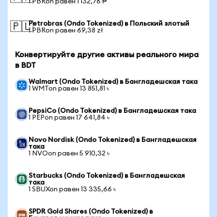
1 PBRon равен 1 132,76 ₱
Petrobras (Ondo Tokenized) в Польский злотый
🇵🇱
1 PBRon равен 69,38 zł
Конвертируйте другие активы реального мира
в BDT
Walmart (Ondo Tokenized) в Бангладешская така
1 WMTon равен 13 851,81 ৳
PepsiCo (Ondo Tokenized) в Бангладешская така
1 PEPon равен 17 641,84 ৳
Novo Nordisk (Ondo Tokenized) в Бангладешская
така
1 NVOon равен 5 910,32 ৳
Starbucks (Ondo Tokenized) в Бангладешская
така
1 SBUXon равен 13 335,66 ৳
SPDR Gold Shares (Ondo Tokenized) в