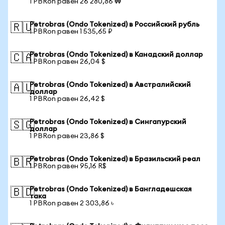
1 PBRon равен 26 280,86 ₩
Petrobras (Ondo Tokenized) в Российский рубль
🇷🇺
1 PBRon равен 1 535,65 ₽
Petrobras (Ondo Tokenized) в Канадский доллар
🇨🇦
1 PBRon равен 26,04 $
Petrobras (Ondo Tokenized) в Австралийский
🇦🇺
доллар
1 PBRon равен 26,42 $
Petrobras (Ondo Tokenized) в Сингапурский
🇸🇬
доллар
1 PBRon равен 23,86 $
Petrobras (Ondo Tokenized) в Бразильский реал
🇧🇷
1 PBRon равен 95,16 R$
Petrobras (Ondo Tokenized) в Бангладешская
🇧🇩
така
1 PBRon равен 2 303,86 ৳