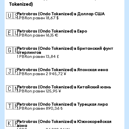
Tokenized)
Petrobras (Ondo Tokenized) в Доллар США
🇺🇸
1 PBRon равен 18,67 $
Petrobras (Ondo Tokenized) в Евро
🇪🇺
1 PBRon равен 16,15 €
Petrobras (Ondo Tokenized) в Британский фунт
🇬🇧
стерлингов
1 PBRon равен 13,84 £
Petrobras (Ondo Tokenized) в Японская иена
🇯🇵
1 PBRon равен 2 945,72 ¥
Petrobras (Ondo Tokenized) в Китайский юань
🇨🇳
1 PBRon равен 125,95 ¥
Petrobras (Ondo Tokenized) в Турецкая лира
🇹🇷
1 PBRon равен 890,36 ₺
Petrobras (Ondo Tokenized) в Южнокорейская
🇰🇷
вона