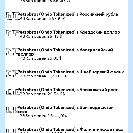
1 PBRon равен 26 661,88 ₩
Petrobras (Ondo Tokenized) в Российский рубль
🇷🇺
1 PBRon равен 1 557,91 ₽
Petrobras (Ondo Tokenized) в Канадский доллар
🇨🇦
1 PBRon равен 26,42 $
Petrobras (Ondo Tokenized) в Австралийский
🇦🇺
доллар
1 PBRon равен 26,80 $
Petrobras (Ondo Tokenized) в Швейцарский франк
🇨🇭
1 PBRon равен 15,30 CHF
Petrobras (Ondo Tokenized) в Бразильский реал
🇧🇷
1 PBRon равен 96,54 R$
Petrobras (Ondo Tokenized) в Бангладешская
🇧🇩
така
1 PBRon равен 2 344,01 ৳
Petrobras (Ondo Tokenized) в Филиппинское песо
🇵🇭