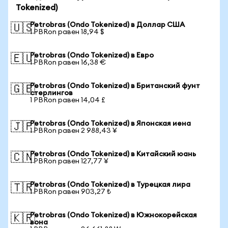
Tokenized)
Petrobras (Ondo Tokenized) в Доллар США
🇺🇸
1 PBRon равен 18,94 $
Petrobras (Ondo Tokenized) в Евро
🇪🇺
1 PBRon равен 16,38 €
Petrobras (Ondo Tokenized) в Британский фунт
🇬🇧
стерлингов
1 PBRon равен 14,04 £
Petrobras (Ondo Tokenized) в Японская иена
🇯🇵
1 PBRon равен 2 988,43 ¥
Petrobras (Ondo Tokenized) в Китайский юань
🇨🇳
1 PBRon равен 127,77 ¥
Petrobras (Ondo Tokenized) в Турецкая лира
🇹🇷
1 PBRon равен 903,27 ₺
Petrobras (Ondo Tokenized) в Южнокорейская
🇰🇷
вона