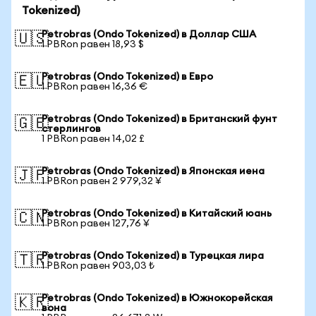
Tokenized)
Petrobras (Ondo Tokenized) в Доллар США
🇺🇸
1 PBRon равен 18,93 $
Petrobras (Ondo Tokenized) в Евро
🇪🇺
1 PBRon равен 16,36 €
Petrobras (Ondo Tokenized) в Британский фунт
🇬🇧
стерлингов
1 PBRon равен 14,02 £
Petrobras (Ondo Tokenized) в Японская иена
🇯🇵
1 PBRon равен 2 979,32 ¥
Petrobras (Ondo Tokenized) в Китайский юань
🇨🇳
1 PBRon равен 127,76 ¥
Petrobras (Ondo Tokenized) в Турецкая лира
🇹🇷
1 PBRon равен 903,03 ₺
Petrobras (Ondo Tokenized) в Южнокорейская
🇰🇷
вона