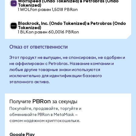
Wolfspeed (Ondo Tokenized) в Petrobras (Ondo
Tokenized)
1 WOLFon равен 1,5018 PBRon
Blackrock, Inc. (Ondo Tokenized) в Petrobras (Ondo
Tokenized)
1 BLKon равен 60,0016 PBRon
Отказ от ответственности
Этот продукт не выпущен, не спонсирован, не одобрен и
не аффилирован с Petrobras. Название компании и
любые другие товарные знаки используются
исключительно для идентификации базового
эталонного актива.
Получите PBRon за секунды
Покупайте, продавайте, торгуйте и
обменивайте PBRon в MetaMask —
самом надёжном криптокошельке.
Google Play