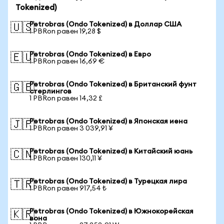
Tokenized)
Petrobras (Ondo Tokenized) в Доллар США
🇺🇸
1 PBRon равен 19,28 $
Petrobras (Ondo Tokenized) в Евро
🇪🇺
1 PBRon равен 16,69 €
Petrobras (Ondo Tokenized) в Британский фунт
🇬🇧
стерлингов
1 PBRon равен 14,32 £
Petrobras (Ondo Tokenized) в Японская иена
🇯🇵
1 PBRon равен 3 039,91 ¥
Petrobras (Ondo Tokenized) в Китайский юань
🇨🇳
1 PBRon равен 130,11 ¥
Petrobras (Ondo Tokenized) в Турецкая лира
🇹🇷
1 PBRon равен 917,54 ₺
Petrobras (Ondo Tokenized) в Южнокорейская
🇰🇷
вона