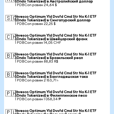
(Ondo Tokenized) в Австралийский доллар
1 PDBCon равен 24,64 $
Invesco Optimum Yld Dvsfd Cmd Str No K-1 ETF
🇸🇬
(Ondo Tokenized) в Сингапурский доллар
1 PDBCon равен 22,25 $
Invesco Optimum Yld Dvsfd Cmd Str No K-1 ETF
🇨🇭
(Ondo Tokenized) в Швейцарский франк
1 PDBCon равен 14,05 CHF
Invesco Optimum Yld Dvsfd Cmd Str No K-1 ETF
🇧🇷
(Ondo Tokenized) в Бразильский реал
1 PDBCon равен 88,83 R$
Invesco Optimum Yld Dvsfd Cmd Str No K-1 ETF
🇧🇩
(Ondo Tokenized) в Бангладешская така
1 PDBCon равен 2 153,71 ৳
Invesco Optimum Yld Dvsfd Cmd Str No K-1 ETF
🇵🇭
(Ondo Tokenized) в Филиппинское песо
1 PDBCon равен 1 058,34 ₱
Invesco Optimum Yld Dvsfd Cmd Str No K-1 ETF
🇵🇱