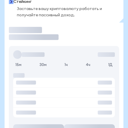
Стейкинг
Заставьте вашу криптовалюту работать и
получайте пассивный доход.
Торговать
15м
30м
1ч
4ч
1Д