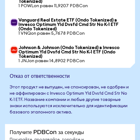
Tokenized)
1 POWLon равен 11,9207 PDBCon
Vanguard Real Estate ETF (Ondo Tokenized) в
Invesco Optimum Yld Dvsfd Cmd Str No K-1 ETF
(Ondo Tokenized)
1 VNQon равен 5,7678 PDBCon
Johnson & Johnson (Ondo Tokenized) в Invesco
Optimum Yld Dvsfd Cmd Str No K-1 ETF (Ondo
Tokenized)
1 JNJon равен 14,8902 PDBCon
Отказ от ответственности
Этот продукт не выпущен, не спонсирован, не одобрен и
не аффилирован с Invesco Optimum Yld Dvsfd Cmd Str No
K-1 ETF. Название компании и любые другие товарные
знаки используются исключительно для идентификации
базового эталонного актива.
Получите PDBCon за секунды
Покупайте, продавайте, торгуйте и