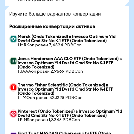
Изучите больше вариантов конвертации
Расширенные конвертации активов
Merck (Ondo Tokenized) в Invesco Optimum Yld
Dvsfd Cmd Str No K-1 ETF (Ondo Tokenized)
1 MRKon равен 7,4534 PDBCon
Janus Henderson AAA CLO ETF (Ondo Tokenized) в
Invesco Optimum Yld Dvsfd Cmd Str No K-1 ETF
(Ondo Tokenized)
1 JAAAon равен 2,9569 PDBCon
Thermo Fisher Scientific (Ondo Tokenized) в
Invesco Optimum Yld Dvsfd Cmd Str No K-1 ETF
(Ondo Tokenized)
1 TMOon равен 33,1328 PDBCon
Pinterest (Ondo Tokenized) в Invesco Optimum Yld
Dvsfd Cmd Str No K-1 ETF (Ondo Tokenized)
1 PINSon равен 1,3368 PDBCon
First Trust NASDAQ Cybersecurity ETF (Ondo