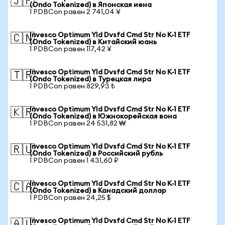
🇯🇵
(Ondo Tokenized) в Японская иена
1 PDBCon равен 2 741,04 ¥
Invesco Optimum Yld Dvsfd Cmd Str No K-1 ETF
🇨🇳
(Ondo Tokenized) в Китайский юань
1 PDBCon равен 117,42 ¥
Invesco Optimum Yld Dvsfd Cmd Str No K-1 ETF
🇹🇷
(Ondo Tokenized) в Турецкая лира
1 PDBCon равен 829,93 ₺
Invesco Optimum Yld Dvsfd Cmd Str No K-1 ETF
🇰🇷
(Ondo Tokenized) в Южнокорейская вона
1 PDBCon равен 24 531,82 ₩
Invesco Optimum Yld Dvsfd Cmd Str No K-1 ETF
🇷🇺
(Ondo Tokenized) в Российский рубль
1 PDBCon равен 1 431,60 ₽
Invesco Optimum Yld Dvsfd Cmd Str No K-1 ETF
🇨🇦
(Ondo Tokenized) в Канадский доллар
1 PDBCon равен 24,25 $
Invesco Optimum Yld Dvsfd Cmd Str No K-1 ETF
🇦🇺