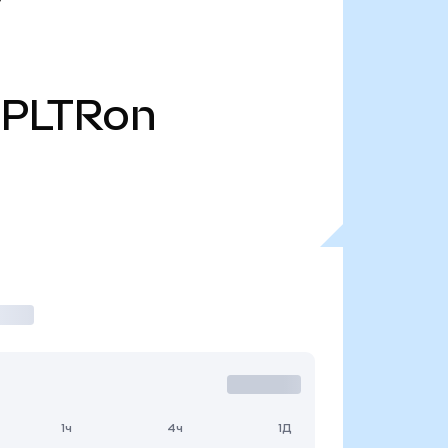
PLTRon
1ч
4ч
1Д