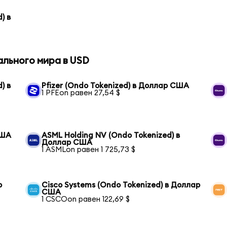
) в
ального мира в USD
) в
Pfizer (Ondo Tokenized) в Доллар США
1 PFEon равен 27,54 $
США
ASML Holding NV (Ondo Tokenized) в
Доллар США
1 ASMLon равен 1 725,73 $
р
Cisco Systems (Ondo Tokenized) в Доллар
США
1 CSCOon равен 122,69 $