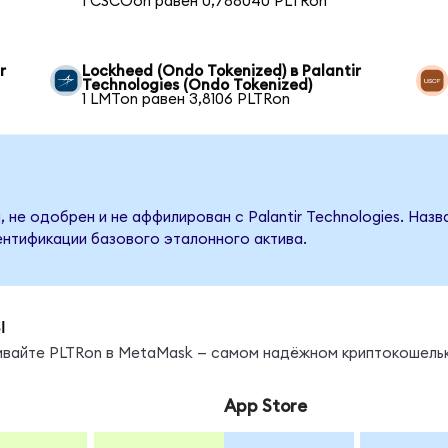
1 CSCOon равен 0,788040 PLTRon
r
Lockheed (Ondo Tokenized) в Palantir
Technologies (Ondo Tokenized)
1 LMTon равен 3,8106 PLTRon
 не одобрен и не аффилирован с Palantir Technologies. Наз
ентификации базового эталонного актива.
ы
нивайте PLTRon в MetaMask — самом надёжном криптокошельк
App Store