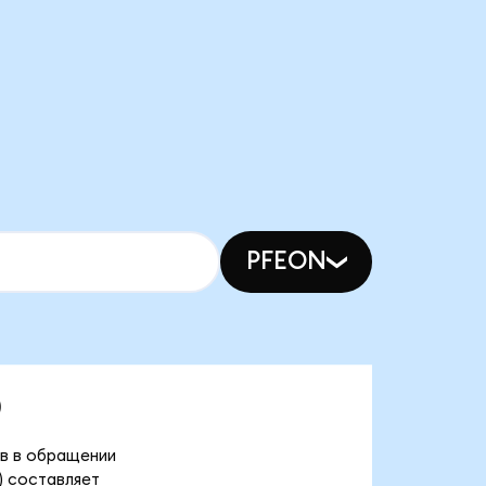
PFEON
)
ов в обращении
) составляет