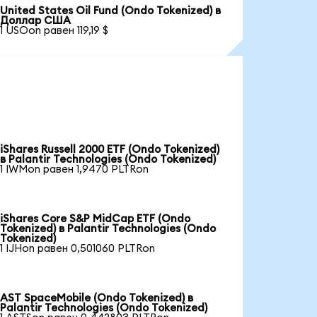
United States Oil Fund (Ondo Tokenized) в
Доллар США
1 USOon равен 119,19 $
iShares Russell 2000 ETF (Ondo Tokenized)
в Palantir Technologies (Ondo Tokenized)
1 IWMon равен 1,9470 PLTRon
iShares Core S&P MidCap ETF (Ondo
Tokenized) в Palantir Technologies (Ondo
Tokenized)
1 IJHon равен 0,501060 PLTRon
AST SpaceMobile (Ondo Tokenized) в
Palantir Technologies (Ondo Tokenized)