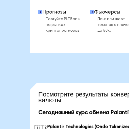
Прогнозы
Фьючерсы
Торгуйте PLTRon и
Лонг или шорт
на рынках
токенов с плеч
криптопрогнозов.
до 50x.
Посмотрите результаты конв
валюты
Сегодняшний курс обмена Palantir
Palantir Technologies (Ondo Tokenized