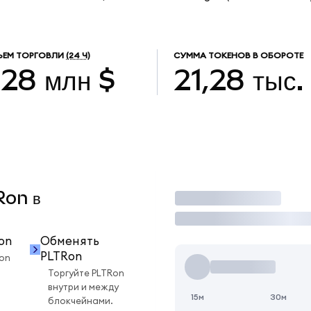
ЪЕМ ТОРГОВЛИ
(24 Ч)
СУММА ТОКЕНОВ В ОБОРОТЕ
,28 млн $
21,28 тыс.
Ron в
Торговать
on
Обменять
PLTRon
on
Торгуйте PLTRon
внутри и между
15м
30м
блокчейнами.