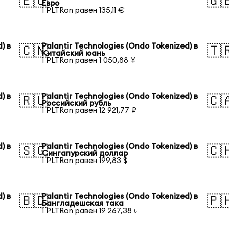
🇪🇺
🇬
Евро
1 PLTRon равен 135,11 €
) в
Palantir Technologies (Ondo Tokenized) в
🇨🇳
🇹
Китайский юань
1 PLTRon равен 1 050,88 ¥
) в
Palantir Technologies (Ondo Tokenized) в
🇷🇺
🇨
Российский рубль
1 PLTRon равен 12 921,77 ₽
) в
Palantir Technologies (Ondo Tokenized) в
🇸🇬
🇨
Сингапурский доллар
1 PLTRon равен 199,83 $
) в
Palantir Technologies (Ondo Tokenized) в
🇧🇩
🇵
Бангладешская така
1 PLTRon равен 19 267,38 ৳