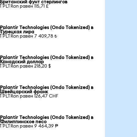

Британский фунт стерлингов
1 PLTRon равен 115,71 £
Palantir Technologies (Ondo Tokenized) в

Турецкая лира
1 PLTRon равен 7 409,78 ₺
Palantir Technologies (Ondo Tokenized) в

Канадский доллар
1 PLTRon равен 218,20 $
Palantir Technologies (Ondo Tokenized) в

Швейцарский франк
1 PLTRon равен 126,47 CHF
Palantir Technologies (Ondo Tokenized) в

Филиппинское песо
1 PLTRon равен 9 464,39 ₱