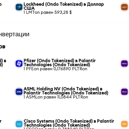
р
Lockheed (Ondo Tokenized) в Доллар
США
1 LMTon равен 593,28 $
нвертации
ов
) в
Pfizer (Ondo Tokenized) в Palantir
d)
Technologies (Ondo Tokenized)
1 PFEon равен 0,176890 PLTRon
ASML Holding NV (Ondo Tokenized) в
Palantir Technologies (Ondo Tokenized)
1 ASMLon равен 11,0844 PLTRon
r
Cisco Systems (Ondo Tokenized) в Palantir
Technologies (Ondo Tokenized)