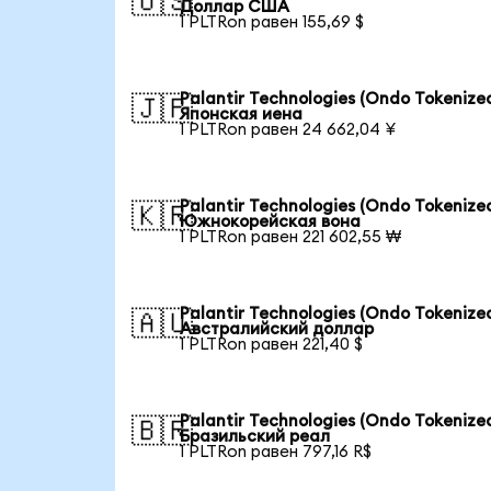
🇺🇸
Доллар США
1 PLTRon равен 155,69 $
Palantir Technologies (Ondo Tokenized
🇯🇵
Японская иена
1 PLTRon равен 24 662,04 ¥
Palantir Technologies (Ondo Tokenized
🇰🇷
Южнокорейская вона
1 PLTRon равен 221 602,55 ₩
Palantir Technologies (Ondo Tokenized
🇦🇺
Австралийский доллар
1 PLTRon равен 221,40 $
Palantir Technologies (Ondo Tokenized
🇧🇷
Бразильский реал
1 PLTRon равен 797,16 R$