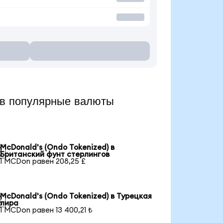
в популярные валюты
McDonald's (Ondo Tokenized) в

Британский фунт стерлингов
1 MCDon равен 208,25 £
McDonald's (Ondo Tokenized) в Турецкая

лира
1 MCDon равен 13 400,21 ₺