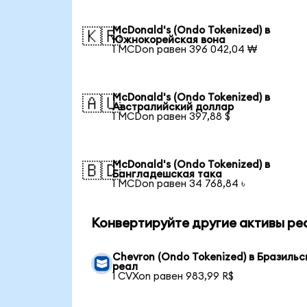
McDonald's (Ondo Tokenized) в
🇰🇷
Южнокорейская вона
1 MCDon равен 396 042,04 ₩
McDonald's (Ondo Tokenized) в
🇦🇺
Австралийский доллар
1 MCDon равен 397,88 $
McDonald's (Ondo Tokenized) в
🇧🇩
Бангладешская така
1 MCDon равен 34 768,84 ৳
Конвертируйте другие активы ре
Chevron (Ondo Tokenized) в Бразильс
реал
1 CVXon равен 983,99 R$