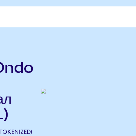
Ondo
ал
L)
TOKENIZED)