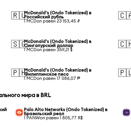
McDonald's (Ondo Tokenized) в
🇷🇺
🇨
Российский рубль
1 MCDon равен 23 153,45 ₽
McDonald's (Ondo Tokenized) в
🇸🇬
🇨
Сингапурский доллар
1 MCDon равен 359,21 $
McDonald's (Ondo Tokenized) в
🇵🇭
🇵
Филиппинское песо
1 MCDon равен 17 086,07 ₱
ального мира в BRL
кий
Palo Alto Networks (Ondo Tokenized) в
Бразильский реал
1 PANWon равен 1 805,77 R$