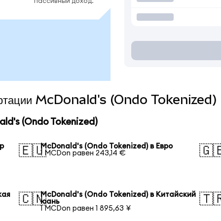
пассивный доход.
вертации McDonald's (Ondo Tokenized) 
d's (Ondo Tokenized)
ар
McDonald's (Ondo Tokenized) в Евро
🇪🇺
🇬
1 MCDon равен 243,14 €
кая
McDonald's (Ondo Tokenized) в Китайский
🇨🇳
🇹
юань
1 MCDon равен 1 895,63 ¥