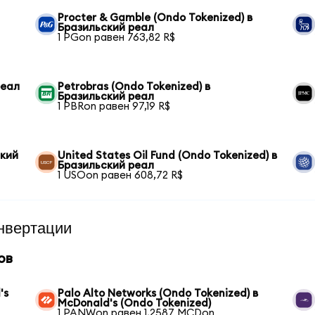
Procter & Gamble (Ondo Tokenized) в
Бразильский реал
1 PGon равен 763,82 R$
реал
Petrobras (Ondo Tokenized) в
Бразильский реал
1 PBRon равен 97,19 R$
ский
United States Oil Fund (Ondo Tokenized) в
Бразильский реал
1 USOon равен 608,72 R$
нвертации
ов
's
Palo Alto Networks (Ondo Tokenized) в
McDonald's (Ondo Tokenized)
1 PANWon равен 1,2587 MCDon