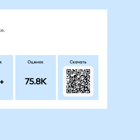
е.
к
Оценок
Скачать
+
75.8K