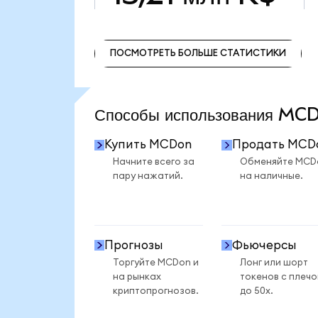
ПОСМОТРЕТЬ БОЛЬШЕ СТАТИСТИКИ
ПОСМОТРЕТЬ БОЛЬШЕ СТАТИСТИКИ
Способы использования M
Купить MCDon
Продать MCD
Начните всего за
Обменяйте MCD
пару нажатий.
на наличные.
Прогнозы
Фьючерсы
Торгуйте MCDon и
Лонг или шорт
на рынках
токенов с плеч
криптопрогнозов.
до 50x.