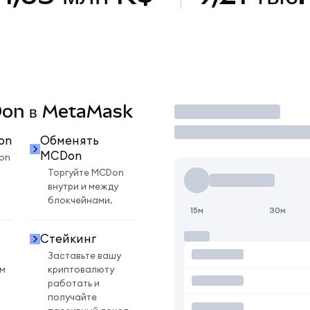
CDon в MetaMask
Торговать
on
Обменять
MCDon
on
Торгуйте MCDon
внутри и между
блокчейнами.
15м
30м
Стейкинг
Заставьте вашу
ом
криптовалюту
работать и
получайте