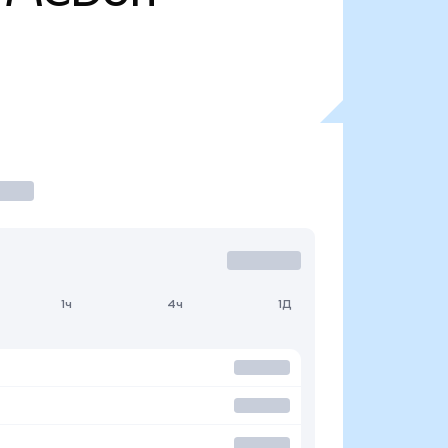
1ч
4ч
1Д