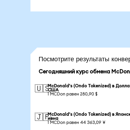
Посмотрите результаты кон
Сегодняшний курс обмена McDonal
McDonald's (Ondo Tokenized) в Долл
🇺🇸
США
1 MCDon равен 280,90 $
McDonald's (Ondo Tokenized) в Японс
🇯🇵
иена
1 MCDon равен 44 363,09 ¥