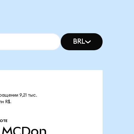
BRL
ащении 9,21 тыс.
н R$.
ОТЕ
MCDon