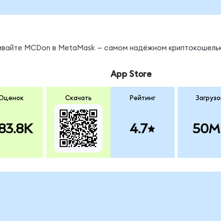
ы
нивайте MCDon в MetaMask — самом надёжном криптокошельк
App Store
Оценок
Скачать
Рейтинг
Загрузо
83.8K
4.7
50M