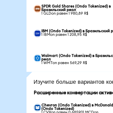
SPDR Gold Shares (Ondo Tokenized) в
Бразильский реал
1 GLDon равен 1 980,89 R$
IBM (Ondo Tokenized) в Бразильский 
1 IBMon равен 1 208,95 R$
Walmart (Ondo Tokenized) в Бразиль
реал
1 WMTon равен 569,29 R$
Изучите больше вариантов ко
Расширенные конвертации актив
Chevron (Ondo Tokenized) в McDonald
(Ondo Tokenized)
1 CVXon равен 0,685901 MCDon