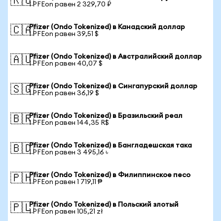
🇷🇺
1 PFEon равен 2 329,70 ₽
Pfizer (Ondo Tokenized) в Канадский доллар
🇨🇦
1 PFEon равен 39,51 $
Pfizer (Ondo Tokenized) в Австралийский доллар
🇦🇺
1 PFEon равен 40,07 $
Pfizer (Ondo Tokenized) в Сингапурский доллар
🇸🇬
1 PFEon равен 36,19 $
Pfizer (Ondo Tokenized) в Бразильский реал
🇧🇷
1 PFEon равен 144,35 R$
Pfizer (Ondo Tokenized) в Бангладешская така
🇧🇩
1 PFEon равен 3 495,16 ৳
Pfizer (Ondo Tokenized) в Филиппинское песо
🇵🇭
1 PFEon равен 1 719,11 ₱
Pfizer (Ondo Tokenized) в Польский злотый
🇵🇱
1 PFEon равен 105,21 zł