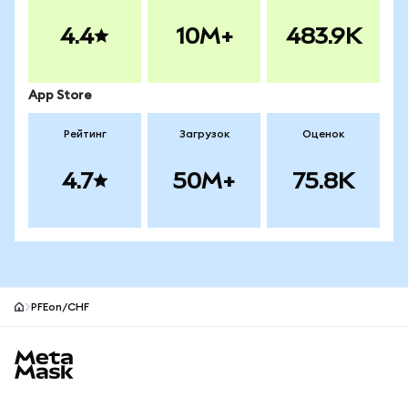
4.4
10M+
483.9K
App Store
Рейтинг
Загрузок
Оценок
4.7
50M+
75.8K
PFEon/CHF
Нижний колонтитул сайта MetaMask