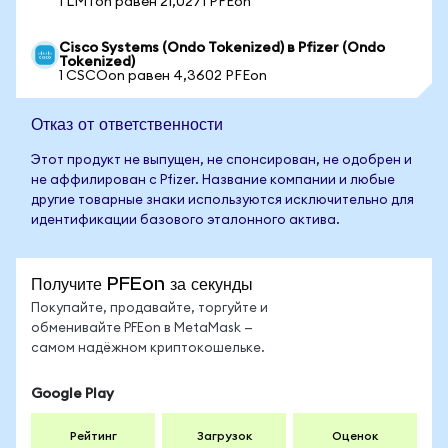
1 LMTon равен 21,0271 PFEon
Cisco Systems (Ondo Tokenized) в Pfizer (Ondo
Tokenized)
1 CSCOon равен 4,3602 PFEon
Отказ от ответственности
Этот продукт не выпущен, не спонсирован, не одобрен и
не аффилирован с Pfizer. Название компании и любые
другие товарные знаки используются исключительно для
идентификации базового эталонного актива.
Получите PFEon за секунды
Покупайте, продавайте, торгуйте и
обменивайте PFEon в MetaMask —
самом надёжном криптокошельке.
Google Play
Рейтинг
Загрузок
Оценок