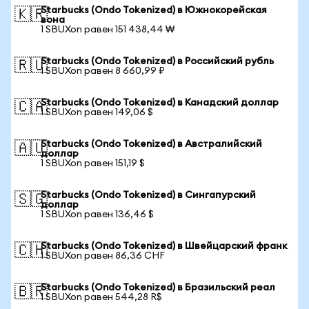
Starbucks (Ondo Tokenized) в Южнокорейская
🇰🇷
вона
1 SBUXon равен 151 438,44 ₩
Starbucks (Ondo Tokenized) в Российский рубль
🇷🇺
1 SBUXon равен 8 660,99 ₽
Starbucks (Ondo Tokenized) в Канадский доллар
🇨🇦
1 SBUXon равен 149,06 $
Starbucks (Ondo Tokenized) в Австралийский
🇦🇺
доллар
1 SBUXon равен 151,19 $
Starbucks (Ondo Tokenized) в Сингапурский
🇸🇬
доллар
1 SBUXon равен 136,46 $
Starbucks (Ondo Tokenized) в Швейцарский франк
🇨🇭
1 SBUXon равен 86,36 CHF
Starbucks (Ondo Tokenized) в Бразильский реал
🇧🇷
1 SBUXon равен 544,28 R$