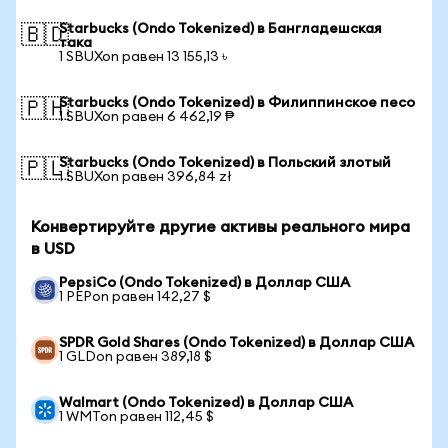
Starbucks (Ondo Tokenized) в Бангладешская
🇧🇩
така
1 SBUXon равен 13 155,13 ৳
Starbucks (Ondo Tokenized) в Филиппинское песо
🇵🇭
1 SBUXon равен 6 462,19 ₱
Starbucks (Ondo Tokenized) в Польский злотый
🇵🇱
1 SBUXon равен 396,84 zł
Конвертируйте другие активы реального мира
в USD
PepsiCo (Ondo Tokenized) в Доллар США
1 PEPon равен 142,27 $
SPDR Gold Shares (Ondo Tokenized) в Доллар США
1 GLDon равен 389,18 $
Walmart (Ondo Tokenized) в Доллар США
1 WMTon равен 112,45 $