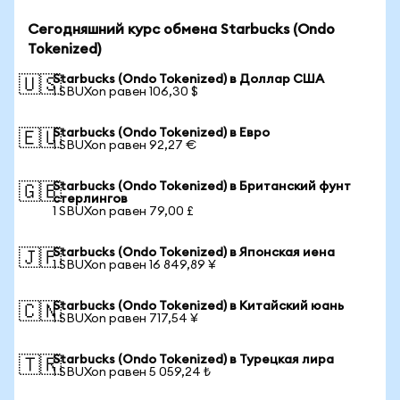
Сегодняшний курс обмена Starbucks (Ondo
Tokenized)
Starbucks (Ondo Tokenized) в Доллар США
🇺🇸
1 SBUXon равен 106,30 $
Starbucks (Ondo Tokenized) в Евро
🇪🇺
1 SBUXon равен 92,27 €
Starbucks (Ondo Tokenized) в Британский фунт
🇬🇧
стерлингов
1 SBUXon равен 79,00 £
Starbucks (Ondo Tokenized) в Японская иена
🇯🇵
1 SBUXon равен 16 849,89 ¥
Starbucks (Ondo Tokenized) в Китайский юань
🇨🇳
1 SBUXon равен 717,54 ¥
Starbucks (Ondo Tokenized) в Турецкая лира
🇹🇷
1 SBUXon равен 5 059,24 ₺