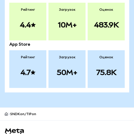
Рейтинг
Загрузок
Оценок
4.4
10M+
483.9K
App Store
Рейтинг
Загрузок
Оценок
4.7
50M+
75.8K
SNDKon/TIPon
Нижний колонтитул сайта MetaMask