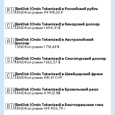
SanDisk (Ondo Tokenized) в Российский рубль
🇷🇺
1 SNDKon равен 99 919,32 ₽
SanDisk (Ondo Tokenized) в Канадский доллар
🇨🇦
1 SNDKon равен 1 694,41 $
SanDisk (Ondo Tokenized) в Австралийский
🇦🇺
доллар
1 SNDKon равен 1 718,68 $
SanDisk (Ondo Tokenized) в Сингапурский доллар
🇸🇬
1 SNDKon равен 1 552,37 $
SanDisk (Ondo Tokenized) в Швейцарский франк
🇨🇭
1 SNDKon равен 981,41 CHF
SanDisk (Ondo Tokenized) в Бразильский реал
🇧🇷
1 SNDKon равен 6 191,12 R$
SanDisk (Ondo Tokenized) в Бангладешская така
🇧🇩
1 SNDKon равен 149 903,79 ৳