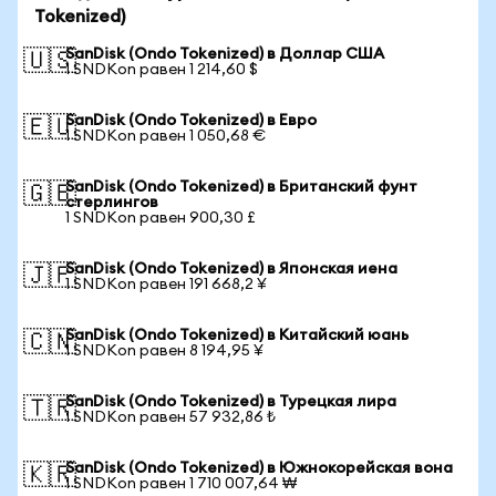
Tokenized)
SanDisk (Ondo Tokenized) в Доллар США
🇺🇸
1 SNDKon равен 1 214,60 $
SanDisk (Ondo Tokenized) в Евро
🇪🇺
1 SNDKon равен 1 050,68 €
SanDisk (Ondo Tokenized) в Британский фунт
🇬🇧
стерлингов
1 SNDKon равен 900,30 £
SanDisk (Ondo Tokenized) в Японская иена
🇯🇵
1 SNDKon равен 191 668,2 ¥
SanDisk (Ondo Tokenized) в Китайский юань
🇨🇳
1 SNDKon равен 8 194,95 ¥
SanDisk (Ondo Tokenized) в Турецкая лира
🇹🇷
1 SNDKon равен 57 932,86 ₺
SanDisk (Ondo Tokenized) в Южнокорейская вона
🇰🇷
1 SNDKon равен 1 710 007,64 ₩