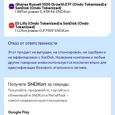
iShares Russell 1000 Growth ETF (Ondo Tokenized) в
SanDisk (Ondo Tokenized)
1 IWFon равен 0,411946 SNDKon
Eli Lilly (Ondo Tokenized) в SanDisk (Ondo
Tokenized)
1 LLYon равен 0,971159 SNDKon
Отказ от ответственности
Этот продукт не выпущен, не спонсирован, не одобрен и
не аффилирован с SanDisk. Название компании и любые
другие товарные знаки используются исключительно для
идентификации базового эталонного актива.
Получите SNDKon за секунды
Покупайте, продавайте, торгуйте и
обменивайте SNDKon в MetaMask —
самом надёжном криптокошельке.
Google Play