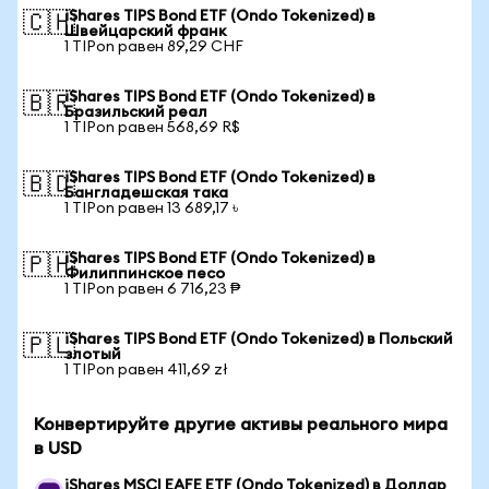
iShares TIPS Bond ETF (Ondo Tokenized) в
🇨🇭
Швейцарский франк
1 TIPon равен 89,29 CHF
iShares TIPS Bond ETF (Ondo Tokenized) в
🇧🇷
Бразильский реал
1 TIPon равен 568,69 R$
iShares TIPS Bond ETF (Ondo Tokenized) в
🇧🇩
Бангладешская така
1 TIPon равен 13 689,17 ৳
iShares TIPS Bond ETF (Ondo Tokenized) в
🇵🇭
Филиппинское песо
1 TIPon равен 6 716,23 ₱
iShares TIPS Bond ETF (Ondo Tokenized) в Польский
🇵🇱
злотый
1 TIPon равен 411,69 zł
Конвертируйте другие активы реального мира
в USD
iShares MSCI EAFE ETF (Ondo Tokenized) в Доллар