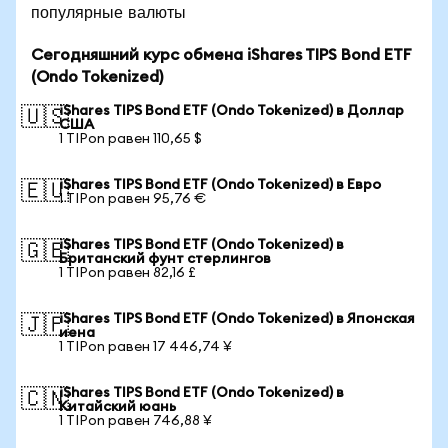
популярные валюты
Сегодняшний курс обмена iShares TIPS Bond ETF
(Ondo Tokenized)
iShares TIPS Bond ETF (Ondo Tokenized) в Доллар
🇺🇸
США
1 TIPon равен 110,65 $
iShares TIPS Bond ETF (Ondo Tokenized) в Евро
🇪🇺
1 TIPon равен 95,76 €
iShares TIPS Bond ETF (Ondo Tokenized) в
🇬🇧
Британский фунт стерлингов
1 TIPon равен 82,16 £
iShares TIPS Bond ETF (Ondo Tokenized) в Японская
🇯🇵
иена
1 TIPon равен 17 446,74 ¥
iShares TIPS Bond ETF (Ondo Tokenized) в
🇨🇳
Китайский юань
1 TIPon равен 746,88 ¥