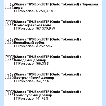
iShares TIPS Bond ETF (Ondo Tokenized) в Турецкая
🇹🇷
лира
1 TIPon равен 5 264,48 ₺
iShares TIPS Bond ETF (Ondo Tokenized) в
🇰🇷
Южнокорейская вона
1 TIPon равен 157 379,9 ₩
iShares TIPS Bond ETF (Ondo Tokenized) в
🇷🇺
Российский рубль
1 TIPon равен 8 959,68 ₽
iShares TIPS Bond ETF (Ondo Tokenized) в
🇨🇦
Канадский доллар
1 TIPon равен 155,03 $
iShares TIPS Bond ETF (Ondo Tokenized) в
🇦🇺
Австралийский доллар
1 TIPon равен 156,77 $
iShares TIPS Bond ETF (Ondo Tokenized) в
🇸🇬
Сингапурский доллар
1 TIPon равен 141,76 $