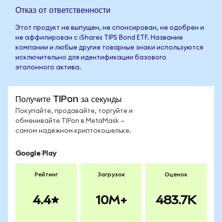
Отказ от ответственности
Этот продукт не выпущен, не спонсирован, не одобрен и
не аффилирован с iShares TIPS Bond ETF. Название
компании и любые другие товарные знаки используются
исключительно для идентификации базового
эталонного актива.
Получите TIPon за секунды
Покупайте, продавайте, торгуйте и
обменивайте TIPon в MetaMask —
самом надёжном криптокошельке.
Google Play
Рейтинг
Загрузок
Оценок
4.4
10M+
483.7K