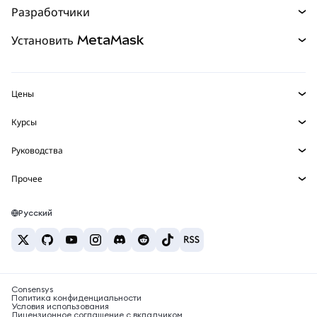
Разработчики
Прогнозы
НОВИНКА
Карта
Документация для разработчиков
Установить MetaMask
Перпы
НОВИНКА
mUSD
НОВИНКА
Инфопанель
Защита транзакций
Реальные активы
Зарабатывайте
Набор умных счетов
Агентский кошелек
НОВИНКА
Цены
Встроенные кошельки
Snaps
Цена Bitcoin
Курсы
MetaMask Connect
Цена Ethereum
Награды
НОВИНКА
BTC в USD
Цена Solana
Руководства
Snaps
Безопасность
ETH в USD
Купить BTC
Цена Shiba Inu
USDT в INR
Прочее
Сервисы Web3
Поддержка
Купить ETH
Цена Pepe
Исследуйте контент
BTC в USDT
Купить SOL
Карьера
Цена Tether
Bitcoin-кошелёк
Русский
BTC в INR
Купить PEPE
Контакты
Цена USDC
Кошелёк Solana
ETH в USDT
Купить USDT
Цена Chainlink
Лучшие крипто-карты
USDT в PHP
Купить USDC
Лучшие мобильные криптокошельки
BTC в EUR
Consensys
Купить SHIB
Что такое Polymarket?
Политика конфиденциальности
Условия использования
Купить BNB
Лицензионное соглашение с вкладчиком