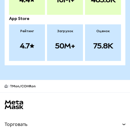
App Store
Рейтинг
Загрузок
Оценок
4.7
50M+
75.8K
TMon/COHRon
Нижний колонтитул сайта MetaMask
Торговать