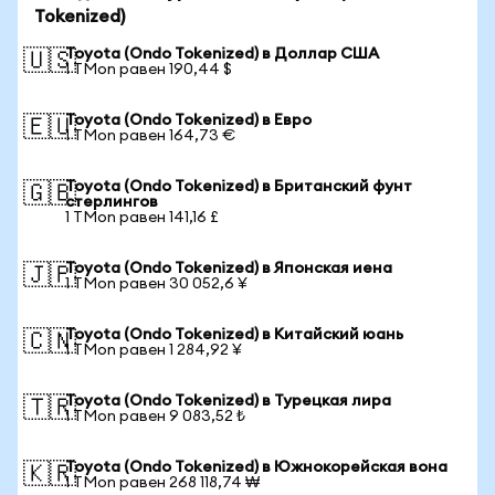
Tokenized)
Toyota (Ondo Tokenized) в Доллар США
🇺🇸
1 TMon равен 190,44 $
Toyota (Ondo Tokenized) в Евро
🇪🇺
1 TMon равен 164,73 €
Toyota (Ondo Tokenized) в Британский фунт
🇬🇧
стерлингов
1 TMon равен 141,16 £
Toyota (Ondo Tokenized) в Японская иена
🇯🇵
1 TMon равен 30 052,6 ¥
Toyota (Ondo Tokenized) в Китайский юань
🇨🇳
1 TMon равен 1 284,92 ¥
Toyota (Ondo Tokenized) в Турецкая лира
🇹🇷
1 TMon равен 9 083,52 ₺
Toyota (Ondo Tokenized) в Южнокорейская вона
🇰🇷
1 TMon равен 268 118,74 ₩