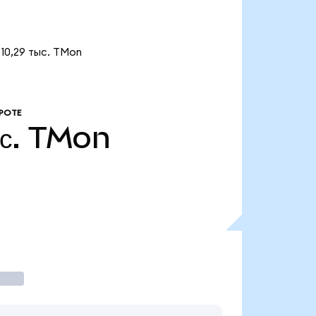
10,29 тыс. TMon
РОТЕ
с.
TMon