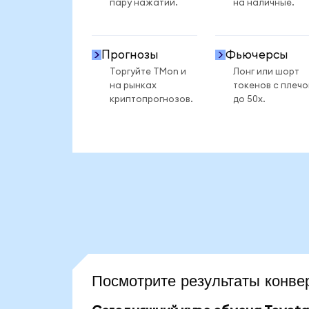
пару нажатий.
на наличные.
Прогнозы
Фьючерсы
Торгуйте TMon и
Лонг или шорт
на рынках
токенов с плеч
криптопрогнозов.
до 50x.
Посмотрите результаты конв