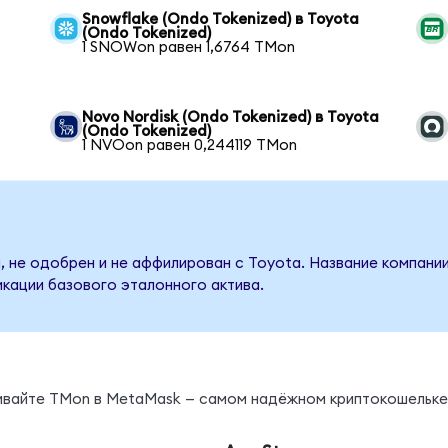
Snowflake (Ondo Tokenized) в Toyota
(Ondo Tokenized)
1 SNOWon равен 1,6764 TMon
Novo Nordisk (Ondo Tokenized) в Toyota
(Ondo Tokenized)
1 NVOon равен 0,244119 TMon
, не одобрен и не аффилирован с Toyota. Название компании
кации базового эталонного актива.
нивайте TMon в MetaMask — самом надёжном криптокошельке