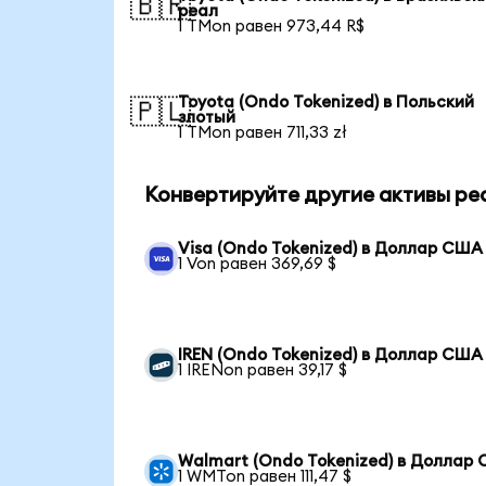
🇧🇷
реал
1 TMon равен 973,44 R$
Toyota (Ondo Tokenized) в Польский
🇵🇱
злотый
1 TMon равен 711,33 zł
Конвертируйте другие активы ре
Visa (Ondo Tokenized) в Доллар США
1 Von равен 369,69 $
IREN (Ondo Tokenized) в Доллар США
1 IRENon равен 39,17 $
Walmart (Ondo Tokenized) в Доллар
1 WMTon равен 111,47 $