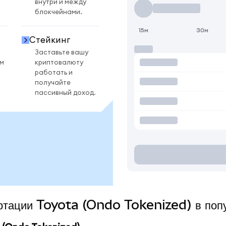
внутри и между
блокчейнами.
15м
30м
Стейкинг
Заставьте вашу
ом
криптовалюту
работать и
получайте
пассивный доход.
ертации Toyota (Ondo Tokenized) в поп