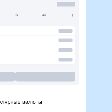
1ч
4ч
1Д
улярные валюты