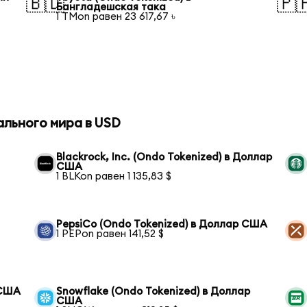
🇧🇩
🇵
Бангладешская така
1 TMon равен 23 617,67 ৳
ального мира в USD
Blackrock, Inc. (Ondo Tokenized) в Доллар
США
1 BLKon равен 1 135,83 $
PepsiCo (Ondo Tokenized) в Доллар США
1 PEPon равен 141,52 $
 США
Snowflake (Ondo Tokenized) в Доллар
США