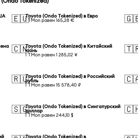
(Ondo Tokenized)
США
Toyota (Ondo Tokenized) в Евро
🇪🇺
🇬
1 TMon равен 165,28 €
иена
Toyota (Ondo Tokenized) в Китайский
🇨🇳
🇹
юань
1 TMon равен 1 285,02 ¥
Toyota (Ondo Tokenized) в Российский
🇷🇺
🇨
рубль
1 TMon равен 15 578,40 ₽
Toyota (Ondo Tokenized) в Сингапурский
🇸🇬
🇨
доллар
1 TMon равен 244,10 $
ий
Toyota (Ondo Tokenized) в