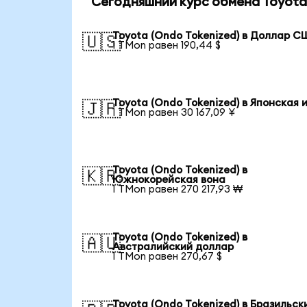
Сегодняшний курс обмена Toyota 
Toyota (Ondo Tokenized) в Доллар 
🇺🇸
1 TMon равен 190,44 $
Toyota (Ondo Tokenized) в Японская 
🇯🇵
1 TMon равен 30 167,09 ¥
Toyota (Ondo Tokenized) в
🇰🇷
Южнокорейская вона
1 TMon равен 270 217,93 ₩
Toyota (Ondo Tokenized) в
🇦🇺
Австралийский доллар
1 TMon равен 270,67 $
Toyota (Ondo Tokenized) в Бразильск