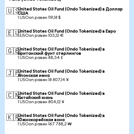
United States Oil Fund (Ondo Tokenized) в Доллар
🇺🇸
США
1 USOon равен 119,18 $
United States Oil Fund (Ondo Tokenized) в Евро
🇪🇺
1 USOon равен 103,12 €
United States Oil Fund (Ondo Tokenized) в
🇬🇧
Британский фунт стерлингов
1 USOon равен 88,34 £
United States Oil Fund (Ondo Tokenized) в
🇯🇵
Японская иена
1 USOon равен 18 807,14 ¥
United States Oil Fund (Ondo Tokenized) в
🇨🇳
Китайский юань
1 USOon равен 804,12 ¥
United States Oil Fund (Ondo Tokenized) в
🇰🇷
Южнокорейская вона
1 USOon равен 167 788,2 ₩