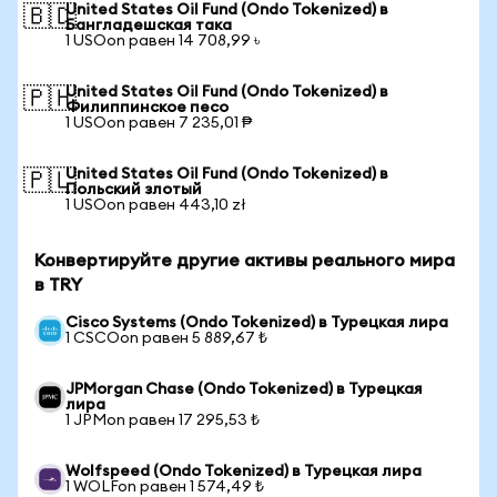
United States Oil Fund (Ondo Tokenized) в
🇧🇩
Бангладешская така
1 USOon равен 14 708,99 ৳
United States Oil Fund (Ondo Tokenized) в
🇵🇭
Филиппинское песо
1 USOon равен 7 235,01 ₱
United States Oil Fund (Ondo Tokenized) в
🇵🇱
Польский злотый
1 USOon равен 443,10 zł
Конвертируйте другие активы реального мира
в TRY
Cisco Systems (Ondo Tokenized) в Турецкая лира
1 CSCOon равен 5 889,67 ₺
JPMorgan Chase (Ondo Tokenized) в Турецкая
лира
1 JPMon равен 17 295,53 ₺
Wolfspeed (Ondo Tokenized) в Турецкая лира
1 WOLFon равен 1 574,49 ₺