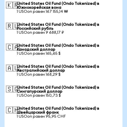
United States Oil Fund (Ondo Tokenized) в
🇰🇷
Южнокорейская вона
1 USOon равен 167 155,14 ₩
United States Oil Fund (Ondo Tokenized) в
🇷🇺
Российский рубль
1 USOon равен 9 688,17 ₽
United States Oil Fund (Ondo Tokenized) в
🇨🇦
Канадский доллар
1 USOon равен 165,65 $
United States Oil Fund (Ondo Tokenized) в
🇦🇺
Австралийский доллар
1 USOon равен 168,29 $
United States Oil Fund (Ondo Tokenized) в
🇸🇬
Сингапурский доллар
1 USOon равен 150,73 $
United States Oil Fund (Ondo Tokenized) в
🇨🇭
Швейцарский франк
1 USOon равен 95,95 CHF