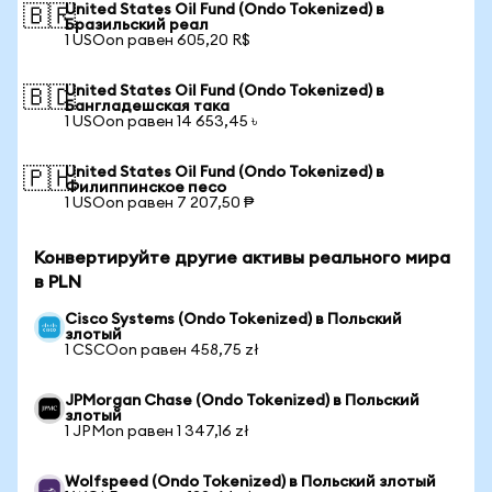
United States Oil Fund (Ondo Tokenized) в
🇧🇷
Бразильский реал
1 USOon равен 605,20 R$
United States Oil Fund (Ondo Tokenized) в
🇧🇩
Бангладешская така
1 USOon равен 14 653,45 ৳
United States Oil Fund (Ondo Tokenized) в
🇵🇭
Филиппинское песо
1 USOon равен 7 207,50 ₱
Конвертируйте другие активы реального мира
в PLN
Cisco Systems (Ondo Tokenized) в Польский
злотый
1 CSCOon равен 458,75 zł
JPMorgan Chase (Ondo Tokenized) в Польский
злотый
1 JPMon равен 1 347,16 zł
Wolfspeed (Ondo Tokenized) в Польский злотый