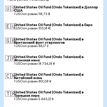
United States Oil Fund (Ondo Tokenized) в Доллар
🇺🇸
США
1 USOon равен 118,73 $
United States Oil Fund (Ondo Tokenized) в Евро
🇪🇺
1 USOon равен 103,18 €
United States Oil Fund (Ondo Tokenized) в
🇬🇧
Британский фунт стерлингов
1 USOon равен 88,17 £
United States Oil Fund (Ondo Tokenized) в
🇯🇵
Японская иена
1 USOon равен 18 736,18 ¥
United States Oil Fund (Ondo Tokenized) в
🇨🇳
Китайский юань
1 USOon равен 801,08 ¥
United States Oil Fund (Ondo Tokenized) в
🇹🇷
Турецкая лира
1 USOon равен 5 663,12 ₺