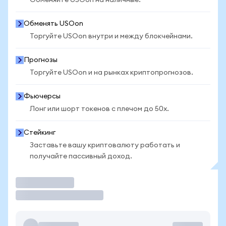
Обменяйте USOon на наличные.
Обменять USOon
Торгуйте USOon внутри и между блокчейнами.
Прогнозы
Торгуйте USOon и на рынках криптопрогнозов.
Фьючерсы
Лонг или шорт токенов с плечом до 50x.
Стейкинг
Заставьте вашу криптовалюту работать и
получайте пассивный доход.
Торговать