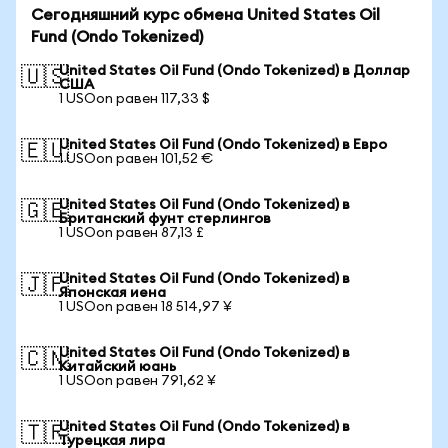
Сегодняшний курс обмена United States Oil
Fund (Ondo Tokenized)
United States Oil Fund (Ondo Tokenized) в Доллар
🇺🇸
США
1 USOon равен 117,33 $
United States Oil Fund (Ondo Tokenized) в Евро
🇪🇺
1 USOon равен 101,52 €
United States Oil Fund (Ondo Tokenized) в
🇬🇧
Британский фунт стерлингов
1 USOon равен 87,13 £
United States Oil Fund (Ondo Tokenized) в
🇯🇵
Японская иена
1 USOon равен 18 514,97 ¥
United States Oil Fund (Ondo Tokenized) в
🇨🇳
Китайский юань
1 USOon равен 791,62 ¥
United States Oil Fund (Ondo Tokenized) в
🇹🇷
Турецкая лира