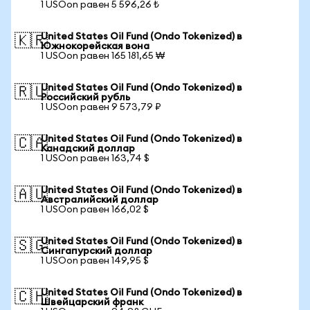
1 USOon равен 5 596,26 ₺
United States Oil Fund (Ondo Tokenized) в
🇰🇷
Южнокорейская вона
1 USOon равен 165 181,65 ₩
United States Oil Fund (Ondo Tokenized) в
🇷🇺
Российский рубль
1 USOon равен 9 573,79 ₽
United States Oil Fund (Ondo Tokenized) в
🇨🇦
Канадский доллар
1 USOon равен 163,74 $
United States Oil Fund (Ondo Tokenized) в
🇦🇺
Австралийский доллар
1 USOon равен 166,02 $
United States Oil Fund (Ondo Tokenized) в
🇸🇬
Сингапурский доллар
1 USOon равен 149,95 $
United States Oil Fund (Ondo Tokenized) в
🇨🇭
Швейцарский франк