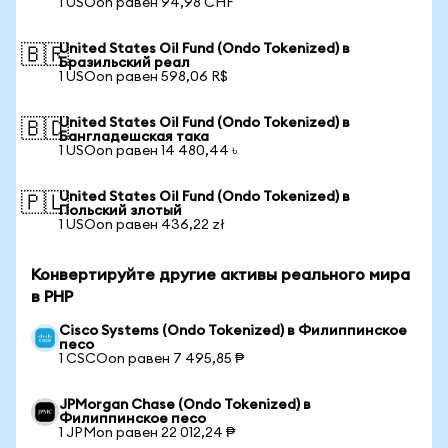
1 USOon равен 94,98 CHF
United States Oil Fund (Ondo Tokenized) в
🇧🇷
Бразильский реал
1 USOon равен 598,06 R$
United States Oil Fund (Ondo Tokenized) в
🇧🇩
Бангладешская така
1 USOon равен 14 480,44 ৳
United States Oil Fund (Ondo Tokenized) в
🇵🇱
Польский злотый
1 USOon равен 436,22 zł
Конвертируйте другие активы реального мира
в PHP
Cisco Systems (Ondo Tokenized) в Филиппинское
песо
1 CSCOon равен 7 495,85 ₱
JPMorgan Chase (Ondo Tokenized) в
Филиппинское песо
1 JPMon равен 22 012,24 ₱