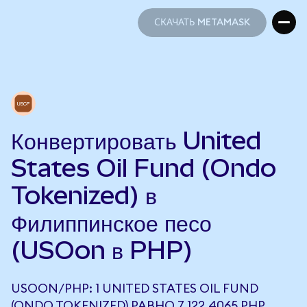
СКАЧАТЬ METAMASK
СКАЧАТЬ METAMASK
Конвертировать United
States Oil Fund (Ondo
Tokenized) в
Филиппинское песо
(USOon в PHP)
USOON/PHP: 1 UNITED STATES OIL FUND
(ONDO TOKENIZED) РАВНО 7 122,4065 PHP