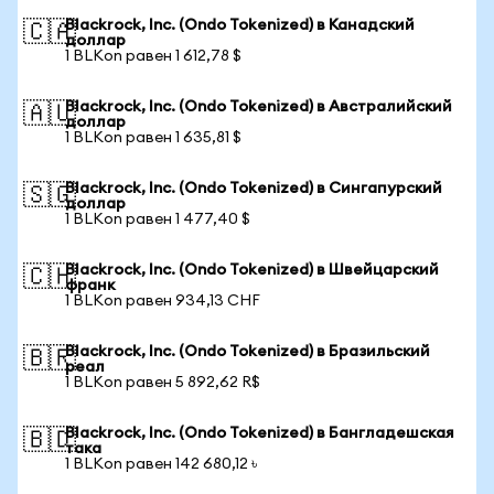
Blackrock, Inc. (Ondo Tokenized) в Канадский
🇨🇦
доллар
1 BLKon равен 1 612,78 $
Blackrock, Inc. (Ondo Tokenized) в Австралийский
🇦🇺
доллар
1 BLKon равен 1 635,81 $
Blackrock, Inc. (Ondo Tokenized) в Сингапурский
🇸🇬
доллар
1 BLKon равен 1 477,40 $
Blackrock, Inc. (Ondo Tokenized) в Швейцарский
🇨🇭
франк
1 BLKon равен 934,13 CHF
Blackrock, Inc. (Ondo Tokenized) в Бразильский
🇧🇷
реал
1 BLKon равен 5 892,62 R$
Blackrock, Inc. (Ondo Tokenized) в Бангладешская
🇧🇩
така
1 BLKon равен 142 680,12 ৳