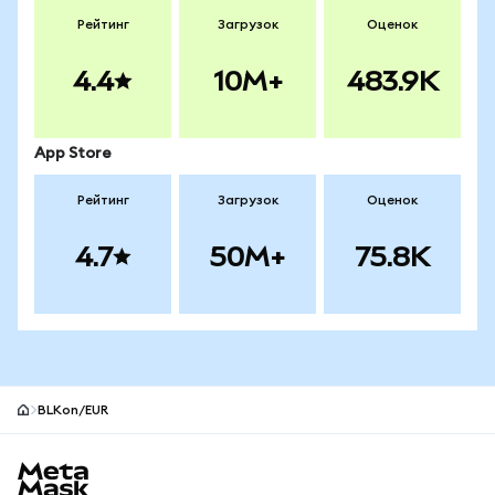
Рейтинг
Загрузок
Оценок
4.4
10M+
483.9K
App Store
Рейтинг
Загрузок
Оценок
4.7
50M+
75.8K
BLKon/EUR
Нижний колонтитул сайта MetaMask