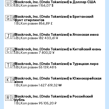
Blackrock, Inc. (Ondo Tokenized) в Доллар США
🇺🇸
1 BLKon равен 1 156,07 $
Blackrock, Inc. (Ondo Tokenized) в Британский
🇬🇧
фунт стерлингов
1 BLKon равен 856,89 £
Blackrock, Inc. (Ondo Tokenized) в Японская иена
🇯🇵
1 BLKon равен 182 433,61 ¥
Blackrock, Inc. (Ondo Tokenized) в Китайский юань
🇨🇳
1 BLKon равен 7 800,12 ¥
Blackrock, Inc. (Ondo Tokenized) в Турецкая лира
🇹🇷
1 BLKon равен 55 139,48 ₺
Blackrock, Inc. (Ondo Tokenized) в Южнокорейская
🇰🇷
вона
1 BLKon равен 1 627 619,32 ₩
Blackrock, Inc. (Ondo Tokenized) в Российский
🇷🇺
рубль
1 BLKon равен 95 105,20 ₽