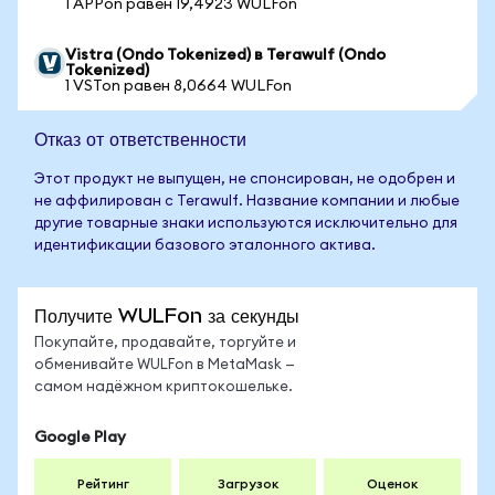
1 APPon равен 19,4923 WULFon
Vistra (Ondo Tokenized) в Terawulf (Ondo
Tokenized)
1 VSTon равен 8,0664 WULFon
Отказ от ответственности
Этот продукт не выпущен, не спонсирован, не одобрен и
не аффилирован с Terawulf. Название компании и любые
другие товарные знаки используются исключительно для
идентификации базового эталонного актива.
Получите WULFon за секунды
Покупайте, продавайте, торгуйте и
обменивайте WULFon в MetaMask —
самом надёжном криптокошельке.
Google Play
Рейтинг
Загрузок
Оценок