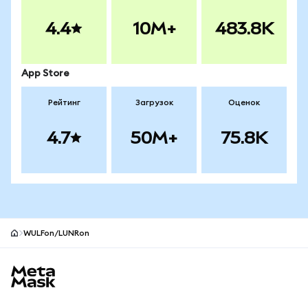
4.4
10M+
483.8K
App Store
Рейтинг
Загрузок
Оценок
4.7
50M+
75.8K
WULFon/LUNRon
Нижний колонтитул сайта MetaMask