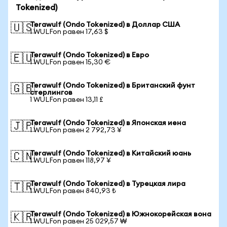
Tokenized)
Terawulf (Ondo Tokenized) в Доллар США
🇺🇸
1 WULFon равен 17,63 $
Terawulf (Ondo Tokenized) в Евро
🇪🇺
1 WULFon равен 15,30 €
Terawulf (Ondo Tokenized) в Британский фунт
🇬🇧
стерлингов
1 WULFon равен 13,11 £
Terawulf (Ondo Tokenized) в Японская иена
🇯🇵
1 WULFon равен 2 792,73 ¥
Terawulf (Ondo Tokenized) в Китайский юань
🇨🇳
1 WULFon равен 118,97 ¥
Terawulf (Ondo Tokenized) в Турецкая лира
🇹🇷
1 WULFon равен 840,93 ₺
Terawulf (Ondo Tokenized) в Южнокорейская вона
🇰🇷
1 WULFon равен 25 029,57 ₩