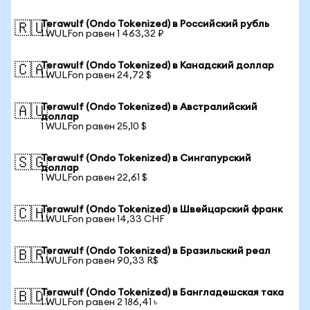
Terawulf (Ondo Tokenized) в Российский рубль
🇷🇺
1 WULFon равен 1 463,32 ₽
Terawulf (Ondo Tokenized) в Канадский доллар
🇨🇦
1 WULFon равен 24,72 $
Terawulf (Ondo Tokenized) в Австралийский
🇦🇺
доллар
1 WULFon равен 25,10 $
Terawulf (Ondo Tokenized) в Сингапурский
🇸🇬
доллар
1 WULFon равен 22,61 $
Terawulf (Ondo Tokenized) в Швейцарский франк
🇨🇭
1 WULFon равен 14,33 CHF
Terawulf (Ondo Tokenized) в Бразильский реал
🇧🇷
1 WULFon равен 90,33 R$
Terawulf (Ondo Tokenized) в Бангладешская така
🇧🇩
1 WULFon равен 2 186,41 ৳