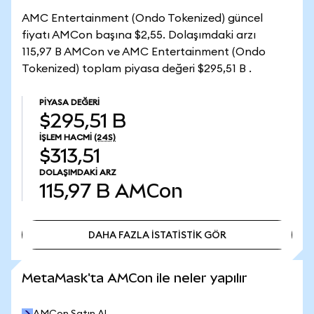
AMC Entertainment (Ondo Tokenized) güncel
fiyatı AMCon başına $2,55. Dolaşımdaki arzı
115,97 B AMCon ve AMC Entertainment (Ondo
Tokenized) toplam piyasa değeri $295,51 B .
PIYASA DEĞERI
$295,51 B
İŞLEM HACMI
(24S)
$313,51
DOLAŞIMDAKI ARZ
115,97 B
AMCon
DAHA FAZLA İSTATİSTİK GÖR
DAHA FAZLA İSTATİSTİK GÖR
MetaMask'ta AMCon ile neler yapılır