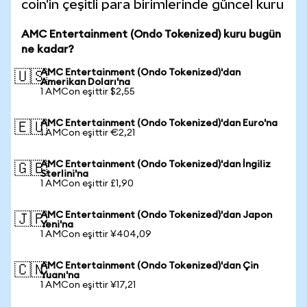
coin'in çeşitli para birimlerinde güncel kuru
AMC Entertainment (Ondo Tokenized) kuru bugün
ne kadar?
AMC Entertainment (Ondo Tokenized)'dan
🇺🇸
Amerikan Doları'na
1 AMCon eşittir $2,55
AMC Entertainment (Ondo Tokenized)'dan Euro'na
🇪🇺
1 AMCon eşittir €2,21
AMC Entertainment (Ondo Tokenized)'dan İngiliz
🇬🇧
Sterlini'na
1 AMCon eşittir £1,90
AMC Entertainment (Ondo Tokenized)'dan Japon
🇯🇵
Yeni'na
1 AMCon eşittir ¥404,09
AMC Entertainment (Ondo Tokenized)'dan Çin
🇨🇳
Yuanı'na
1 AMCon eşittir ¥17,21