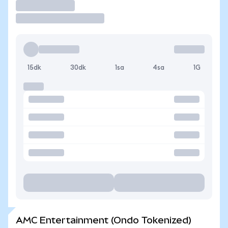
İşlem Yap
15dk
30dk
1sa
4sa
1G
AMC Entertainment (Ondo Tokenized)