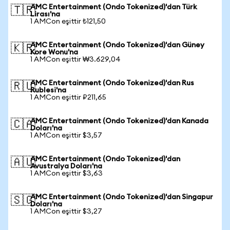
AMC Entertainment (Ondo Tokenized)'dan Türk
🇹🇷
Lirası'na
1 AMCon eşittir ₺121,50
AMC Entertainment (Ondo Tokenized)'dan Güney
🇰🇷
Kore Wonu'na
1 AMCon eşittir ₩3.629,04
AMC Entertainment (Ondo Tokenized)'dan Rus
🇷🇺
Rublesi'na
1 AMCon eşittir ₽211,65
AMC Entertainment (Ondo Tokenized)'dan Kanada
🇨🇦
Doları'na
1 AMCon eşittir $3,57
AMC Entertainment (Ondo Tokenized)'dan
🇦🇺
Avustralya Doları'na
1 AMCon eşittir $3,63
AMC Entertainment (Ondo Tokenized)'dan Singapur
🇸🇬
Doları'na
1 AMCon eşittir $3,27