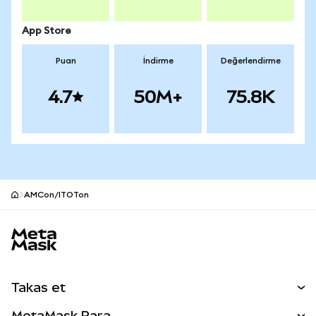
App Store
Puan
İndirme
Değerlendirme
4.7
50M+
75.8K
AMCon/ITOTon
MetaMask site alt bilgisi
Takas et
Takas İşlemleri
MetaMask Para