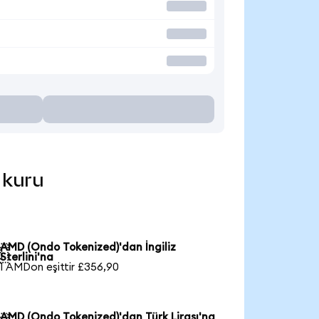
 kuru
AMD (Ondo Tokenized)'dan İngiliz

Sterlini'na
1 AMDon eşittir £356,90
AMD (Ondo Tokenized)'dan Türk Lirası'na