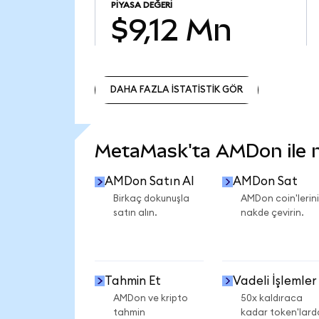
PIYASA DEĞERI
$9,12 Mn
DAHA FAZLA İSTATİSTİK GÖR
DAHA FAZLA İSTATİSTİK GÖR
MetaMask'ta AMDon ile ne
AMDon Satın Al
AMDon Sat
Birkaç dokunuşla
AMDon coin'lerini
satın alın.
nakde çevirin.
Tahmin Et
Vadeli İşlemler
AMDon ve kripto
50x kaldıraca
tahmin
kadar token'lard