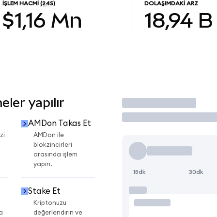
İŞLEM HACMI
(24S)
DOLAŞIMDAKI ARZ
$1,16 Mn
18,94 B
ler yapılır
İşlem Yap
AMDon Takas Et
zi
AMDon ile
blokzincirleri
arasında işlem
yapın.
15dk
30dk
Stake Et
Kriptonuzu
a
değerlendirin ve