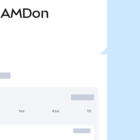
AMDon
1sa
4sa
1G