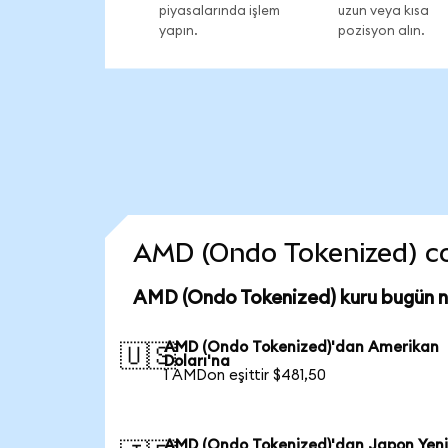
piyasalarında işlem
uzun veya kısa
yapın.
pozisyon alın.
AMD (Ondo Tokenized) coin
AMD (Ondo Tokenized) kuru bugün 
AMD (Ondo Tokenized)'dan Amerikan
🇺🇸
Doları'na
1 AMDon eşittir $481,50
AMD (Ondo Tokenized)'dan Japon Yeni