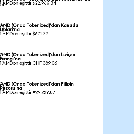

1 AMDon eşittir ₺22.966,34
AMD (Ondo Tokenized)'dan Kanada

Doları'na
1 AMDon eşittir $671,72
AMD (Ondo Tokenized)'dan İsviçre

Frangı'na
1 AMDon eşittir CHF 389,06
AMD (Ondo Tokenized)'dan Filipin

Pezosu'na
1 AMDon eşittir ₱29.229,07