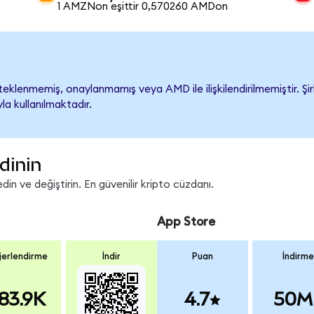
1 AMZNon eşittir 0,570260 AMDon
klenmemiş, onaylanmamış veya AMD ile ilişkilendirilmemiştir. Şirk
a kullanılmaktadır.
dinin
n ve değiştirin. En güvenilir kripto cüzdanı.
App Store
erlendirme
İndir
Puan
İndirme
83.9K
4.7
50M