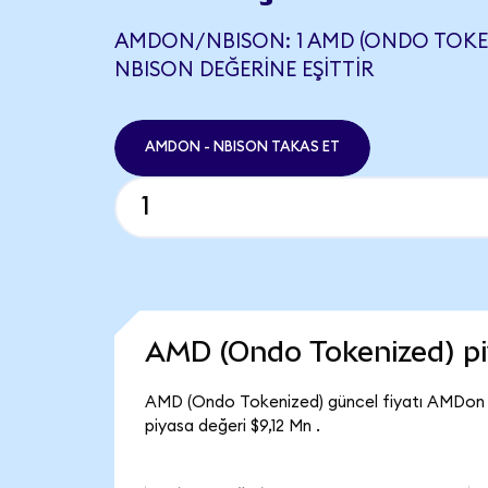
AMDON/NBISON: 1 AMD (ONDO TOKENI
NBISON DEĞERINE EŞITTIR
AMDON - NBISON TAKAS ET
AMD (Ondo Tokenized) p
AMD (Ondo Tokenized) güncel fiyatı AMDon 
piyasa değeri $9,12 Mn .