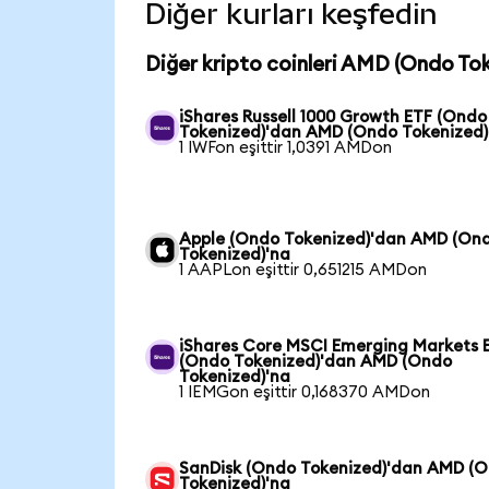
Diğer kurları keşfedin
Diğer kripto coinleri AMD (Ondo Tok
iShares Russell 1000 Growth ETF (Ondo
Tokenized)'dan AMD (Ondo Tokenized)
1 IWFon eşittir 1,0391 AMDon
Apple (Ondo Tokenized)'dan AMD (On
Tokenized)'na
1 AAPLon eşittir 0,651215 AMDon
iShares Core MSCI Emerging Markets 
(Ondo Tokenized)'dan AMD (Ondo
Tokenized)'na
1 IEMGon eşittir 0,168370 AMDon
SanDisk (Ondo Tokenized)'dan AMD (
Tokenized)'na