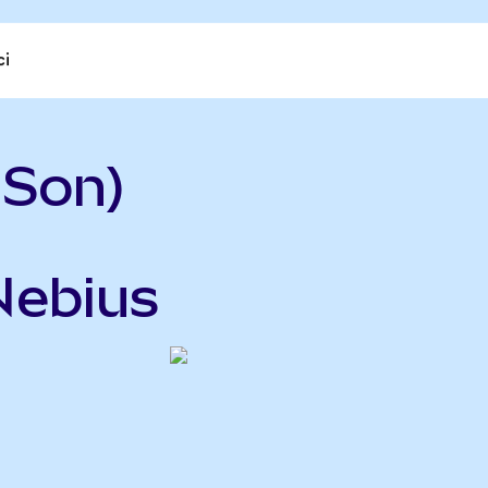
ci
ISon)
Nebius