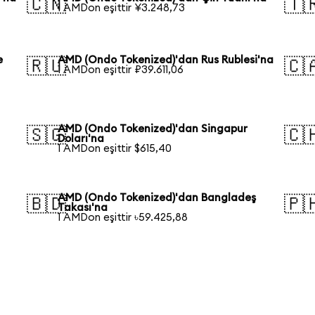
🇨🇳
🇹
1 AMDon eşittir ¥3.248,73
e
AMD (Ondo Tokenized)'dan Rus Rublesi'na
🇷🇺
🇨
1 AMDon eşittir ₽39.611,06
AMD (Ondo Tokenized)'dan Singapur
🇸🇬
🇨
Doları'na
1 AMDon eşittir $615,40
AMD (Ondo Tokenized)'dan Bangladeş
🇧🇩
🇵
Takası'na
1 AMDon eşittir ৳59.425,88