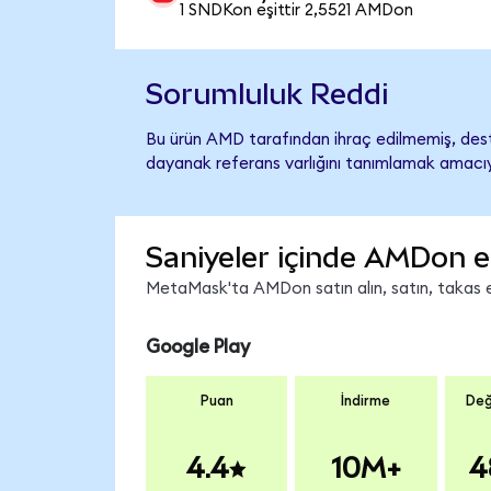
1 SNDKon eşittir 2,5521 AMDon
Sorumluluk Reddi
Bu ürün AMD tarafından ihraç edilmemiş, deste
dayanak referans varlığını tanımlamak amacıyl
Saniyeler içinde AMDon e
MetaMask'ta AMDon satın alın, satın, takas edi
Google Play
Puan
İndirme
Değ
4.4
10M+
4