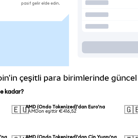
pasif gelir elde edin.
'in çeşitli para birimlerinde güncel
ne kadar?
AMD (Ondo Tokenized)'dan Euro'na
🇪🇺
🇬
1 AMDon eşittir €416,52
'na
AMD (Ondo Tokenized)'dan Çin Yuanı'na