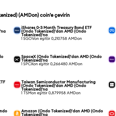
enized) (AMDon) coin'e çevirin
iShares 0-3 Month Treasury Bond ETF
'na
(Ondo Tokenized)'dan AMD (Ondo
Tokenized)'na
1 SGOVon eşittir 0,210758 AMDon
do
SpaceX (Ondo Tokenized)'dan AMD (Ondo
Tokenized)'na
1 SPCXon eşittir 0,266480 AMDon
ETF
Taiwan Semiconductor Manufacturing
(Ondo Tokenized)'dan AMD (Ondo
Tokenized)'na
1 TSMon eşittir 0,879958 AMDon
Ondo
Amazon (Ondo Tokenized)'dan AMD (Ondo
Tokenized)'na