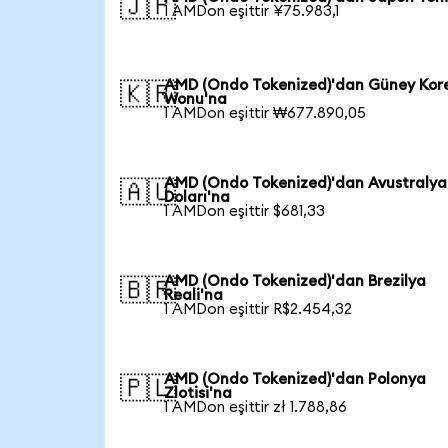
🇯🇵
1 AMDon eşittir ¥75.983,1
AMD (Ondo Tokenized)'dan Güney Kor
🇰🇷
Wonu'na
1 AMDon eşittir ₩677.890,05
AMD (Ondo Tokenized)'dan Avustralya
🇦🇺
Doları'na
1 AMDon eşittir $681,33
AMD (Ondo Tokenized)'dan Brezilya
🇧🇷
Reali'na
1 AMDon eşittir R$2.454,32
AMD (Ondo Tokenized)'dan Polonya
🇵🇱
Zlotisi'na
1 AMDon eşittir zł 1.788,86