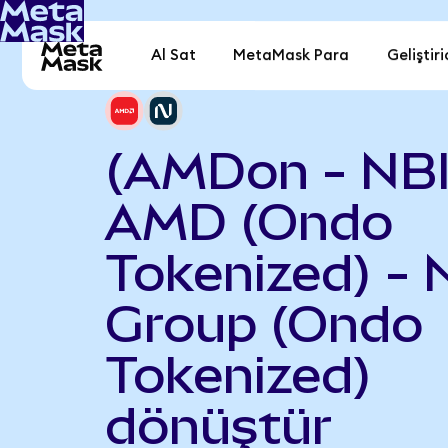
Al Sat
MetaMask Para
Geliştiri
(AMDon - NB
AMD (Ondo
Tokenized) - 
Group (Ondo
Tokenized)
dönüştür