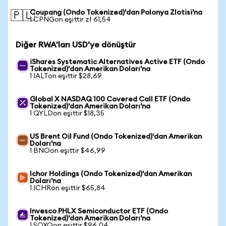
Coupang (Ondo Tokenized)'dan Polonya Zlotisi'na
🇵🇱
1 CPNGon eşittir zł 61,54
Diğer RWA'ları USD'ye dönüştür
iShares Systematic Alternatives Active ETF (Ondo
Tokenized)'dan Amerikan Doları'na
1 IALTon eşittir $28,69
Global X NASDAQ 100 Covered Call ETF (Ondo
Tokenized)'dan Amerikan Doları'na
1 QYLDon eşittir $18,35
US Brent Oil Fund (Ondo Tokenized)'dan Amerikan
Doları'na
1 BNOon eşittir $46,99
Ichor Holdings (Ondo Tokenized)'dan Amerikan
Doları'na
1 ICHRon eşittir $65,84
Invesco PHLX Semiconductor ETF (Ondo
Tokenized)'dan Amerikan Doları'na
1 SOXQon eşittir $96,04