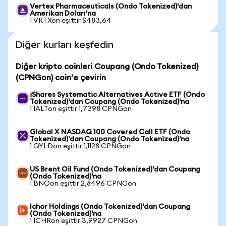
Vertex Pharmaceuticals (Ondo Tokenized)'dan
Amerikan Doları'na
1 VRTXon eşittir $483,64
Diğer kurları keşfedin
Diğer kripto coinleri Coupang (Ondo Tokenized)
(CPNGon) coin'e çevirin
iShares Systematic Alternatives Active ETF (Ondo
Tokenized)'dan Coupang (Ondo Tokenized)'na
1 IALTon eşittir 1,7398 CPNGon
Global X NASDAQ 100 Covered Call ETF (Ondo
Tokenized)'dan Coupang (Ondo Tokenized)'na
1 QYLDon eşittir 1,1128 CPNGon
US Brent Oil Fund (Ondo Tokenized)'dan Coupang
(Ondo Tokenized)'na
1 BNOon eşittir 2,8496 CPNGon
Ichor Holdings (Ondo Tokenized)'dan Coupang
(Ondo Tokenized)'na
1 ICHRon eşittir 3,9927 CPNGon