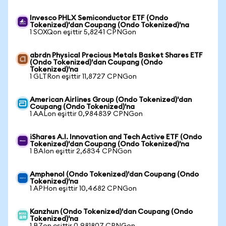
Invesco PHLX Semiconductor ETF (Ondo
Tokenized)'dan Coupang (Ondo Tokenized)'na
1 SOXQon eşittir 5,8241 CPNGon
abrdn Physical Precious Metals Basket Shares ETF
(Ondo Tokenized)'dan Coupang (Ondo
Tokenized)'na
1 GLTRon eşittir 11,8727 CPNGon
American Airlines Group (Ondo Tokenized)'dan
Coupang (Ondo Tokenized)'na
1 AALon eşittir 0,984839 CPNGon
iShares A.I. Innovation and Tech Active ETF (Ondo
Tokenized)'dan Coupang (Ondo Tokenized)'na
1 BAIon eşittir 2,6834 CPNGon
Amphenol (Ondo Tokenized)'dan Coupang (Ondo
Tokenized)'na
1 APHon eşittir 10,4682 CPNGon
Kanzhun (Ondo Tokenized)'dan Coupang (Ondo
Tokenized)'na