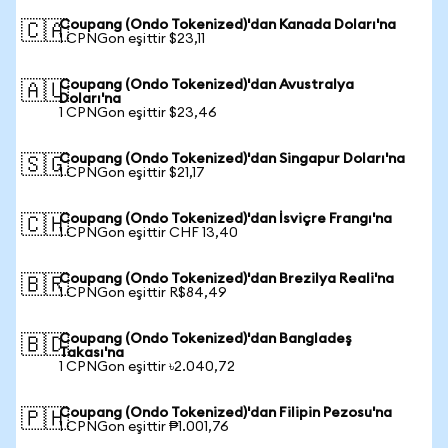
Coupang (Ondo Tokenized)'dan Kanada Doları'na
🇨🇦
1 CPNGon eşittir $23,11
Coupang (Ondo Tokenized)'dan Avustralya
🇦🇺
Doları'na
1 CPNGon eşittir $23,46
Coupang (Ondo Tokenized)'dan Singapur Doları'na
🇸🇬
1 CPNGon eşittir $21,17
Coupang (Ondo Tokenized)'dan İsviçre Frangı'na
🇨🇭
1 CPNGon eşittir CHF 13,40
Coupang (Ondo Tokenized)'dan Brezilya Reali'na
🇧🇷
1 CPNGon eşittir R$84,49
Coupang (Ondo Tokenized)'dan Bangladeş
🇧🇩
Takası'na
1 CPNGon eşittir ৳2.040,72
Coupang (Ondo Tokenized)'dan Filipin Pezosu'na
🇵🇭
1 CPNGon eşittir ₱1.001,76