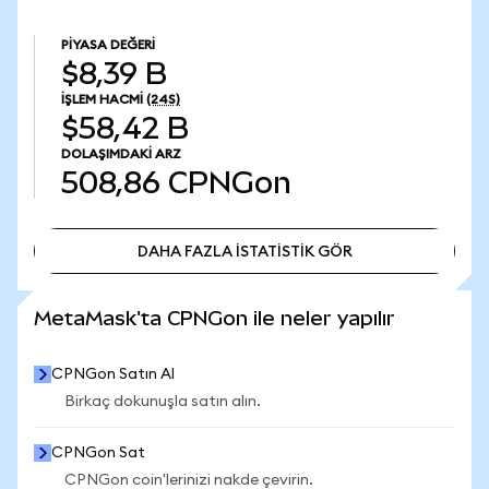
PIYASA DEĞERI
$8,39 B
İŞLEM HACMI
(24S)
$58,42 B
DOLAŞIMDAKI ARZ
508,86
CPNGon
DAHA FAZLA İSTATİSTİK GÖR
DAHA FAZLA İSTATİSTİK GÖR
MetaMask'ta CPNGon ile neler yapılır
CPNGon Satın Al
Birkaç dokunuşla satın alın.
CPNGon Sat
CPNGon coin'lerinizi nakde çevirin.