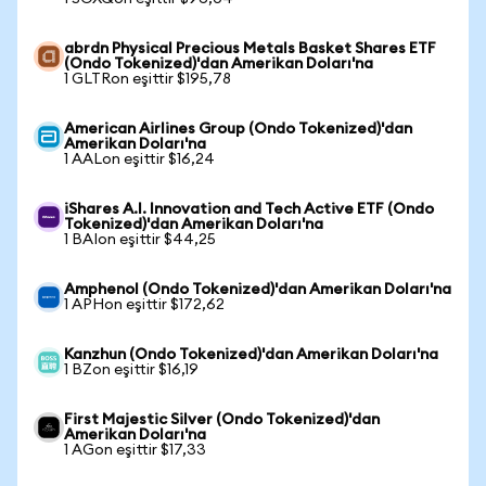
abrdn Physical Precious Metals Basket Shares ETF
(Ondo Tokenized)'dan Amerikan Doları'na
1 GLTRon eşittir $195,78
American Airlines Group (Ondo Tokenized)'dan
Amerikan Doları'na
1 AALon eşittir $16,24
iShares A.I. Innovation and Tech Active ETF (Ondo
Tokenized)'dan Amerikan Doları'na
1 BAIon eşittir $44,25
Amphenol (Ondo Tokenized)'dan Amerikan Doları'na
1 APHon eşittir $172,62
Kanzhun (Ondo Tokenized)'dan Amerikan Doları'na
1 BZon eşittir $16,19
First Majestic Silver (Ondo Tokenized)'dan
Amerikan Doları'na
1 AGon eşittir $17,33