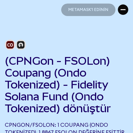
METAMASK'I EDİNİN
METAMASK'I EDİNİN
(CPNGon - FSOLon)
Coupang (Ondo
Tokenized) - Fidelity
Solana Fund (Ondo
Tokenized) dönüştür
CPNGON/FSOLON: 1 COUPANG (ONDO
TOKENIZED), 1,8867 FSOLON DEĞERINE EŞITTIR