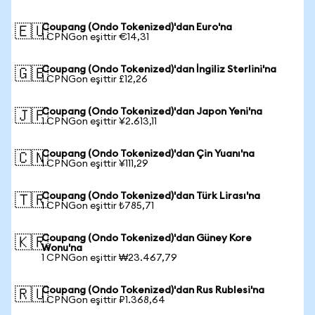
Coupang (Ondo Tokenized)'dan Euro'na
🇪🇺
1 CPNGon eşittir €14,31
Coupang (Ondo Tokenized)'dan İngiliz Sterlini'na
🇬🇧
1 CPNGon eşittir £12,26
Coupang (Ondo Tokenized)'dan Japon Yeni'na
🇯🇵
1 CPNGon eşittir ¥2.613,11
Coupang (Ondo Tokenized)'dan Çin Yuanı'na
🇨🇳
1 CPNGon eşittir ¥111,29
Coupang (Ondo Tokenized)'dan Türk Lirası'na
🇹🇷
1 CPNGon eşittir ₺785,71
Coupang (Ondo Tokenized)'dan Güney Kore
🇰🇷
Wonu'na
1 CPNGon eşittir ₩23.467,79
Coupang (Ondo Tokenized)'dan Rus Rublesi'na
🇷🇺
1 CPNGon eşittir ₽1.368,64