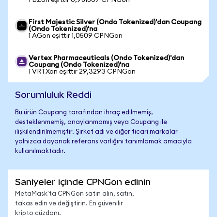
1 BZon eşittir 0,981807 CPNGon
First Majestic Silver (Ondo Tokenized)'dan Coupang
(Ondo Tokenized)'na
1 AGon eşittir 1,0509 CPNGon
Vertex Pharmaceuticals (Ondo Tokenized)'dan
Coupang (Ondo Tokenized)'na
1 VRTXon eşittir 29,3293 CPNGon
Sorumluluk Reddi
Bu ürün Coupang tarafından ihraç edilmemiş,
desteklenmemiş, onaylanmamış veya Coupang ile
ilişkilendirilmemiştir. Şirket adı ve diğer ticari markalar
yalnızca dayanak referans varlığını tanımlamak amacıyla
kullanılmaktadır.
Saniyeler içinde CPNGon edinin
MetaMask'ta CPNGon satın alın, satın,
takas edin ve değiştirin. En güvenilir
kripto cüzdanı.