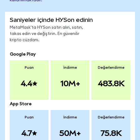
kullanılmaktadır.
Saniyeler içinde HYSon edinin
MetaMask'ta HYSon satın alın, satın,
takas edin ve değiştirin. En güvenilir
kripto cüzdanı.
Google Play
Puan
İndirme
Değerlendirme
4.4
10M+
483.8K
App Store
Puan
İndirme
Değerlendirme
4.7
50M+
75.8K