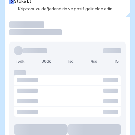
Stake Et
Kriptonuzu değerlendirin ve pasif gelir elde edin.
İşlem Yap
15dk
30dk
1sa
4sa
1G