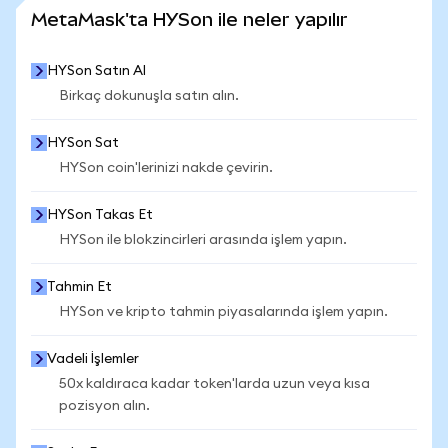
DAHA FAZLA İSTATİSTİK GÖR
MetaMask'ta HYSon ile neler yapılır
HYSon Satın Al
Birkaç dokunuşla satın alın.
HYSon Sat
HYSon coin'lerinizi nakde çevirin.
HYSon Takas Et
HYSon ile blokzincirleri arasında işlem yapın.
Tahmin Et
HYSon ve kripto tahmin piyasalarında işlem yapın.
Vadeli İşlemler
50x kaldıraca kadar token'larda uzun veya kısa
pozisyon alın.