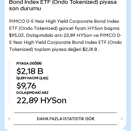
Bond Index ETF (Ondo Tokenized) piyasa
son durumu
PIMCO 0-5 Year High Yield Corporate Bond Index
ETF (Ondo Tokenized) güncel fiyatı HYSon başına
$95,02. Dolaşımdaki arzı 22,89 HYSon ve PIMCO 0-
5 Year High Yield Corporate Bond Index ETF (Ondo
Tokenized) toplam piyasa değeri $2,18 B .
PIYASA DEĞERI
$2,18 B
İŞLEM HACMI
(24S)
$9,76
DOLAŞIMDAKI ARZ
22,89
HYSon
DAHA FAZLA İSTATİSTİK GÖR