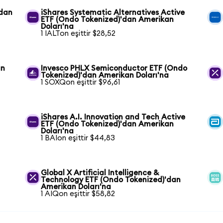
'dan
iShares Systematic Alternatives Active
ETF (Ondo Tokenized)'dan Amerikan
Doları'na
1 IALTon eşittir $28,52
an
Invesco PHLX Semiconductor ETF (Ondo
Tokenized)'dan Amerikan Doları'na
1 SOXQon eşittir $96,61
iShares A.I. Innovation and Tech Active
ETF (Ondo Tokenized)'dan Amerikan
Doları'na
1 BAIon eşittir $44,83
Global X Artificial Intelligence &
Technology ETF (Ondo Tokenized)'dan
Amerikan Doları'na
1 AIQon eşittir $58,82