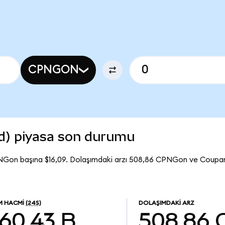
CPNGON
d) piyasa son durumu
NGon başına $16,09. Dolaşımdaki arzı 508,86 CPNGon ve Coupa
EM HACMI
(24S)
DOLAŞIMDAKI ARZ
60,43 B
508,86