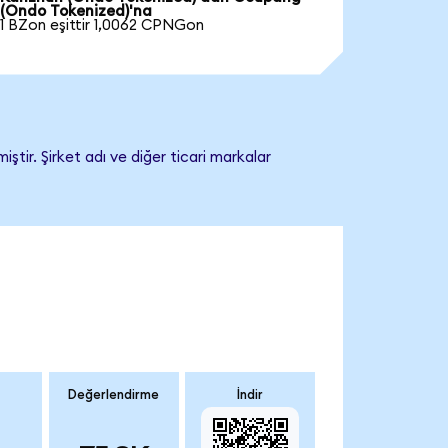
(Ondo Tokenized)'na
1 BZon eşittir 1,0062 CPNGon
ir. Şirket adı ve diğer ticari markalar
Değerlendirme
İndir