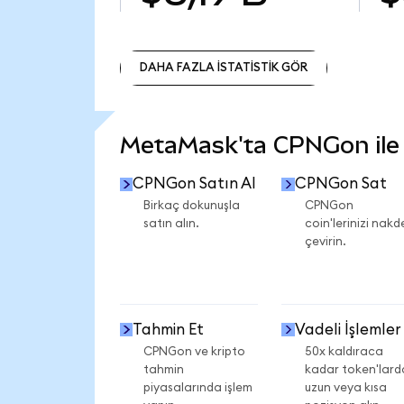
DAHA FAZLA İSTATİSTİK GÖR
DAHA FAZLA İSTATİSTİK GÖR
MetaMask'ta CPNGon ile n
CPNGon Satın Al
CPNGon Sat
Birkaç dokunuşla
CPNGon
satın alın.
coin'lerinizi nakd
çevirin.
Tahmin Et
Vadeli İşlemler
CPNGon ve kripto
50x kaldıraca
tahmin
kadar token'lard
piyasalarında işlem
uzun veya kısa