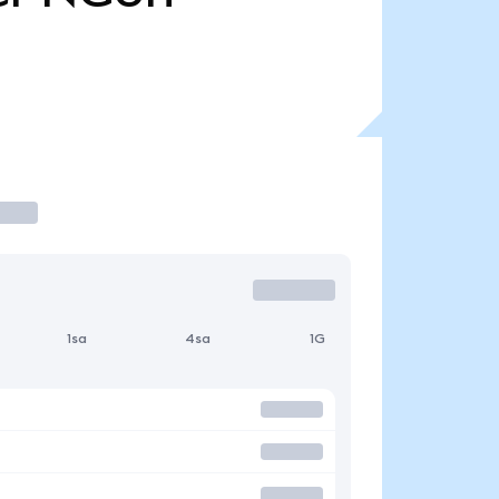
1sa
4sa
1G