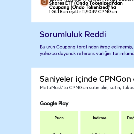
Shares ETF (Ondo Tokenized)'dan
Coupang (Ondo Tokenized)'na
1 GLTRon eşittir 11,9049 CPNGon
Sorumluluk Reddi
Bu ürün Coupang tarafından ihraç edilmemiş, d
yalnızca dayanak referans varlığını tanımlama
Saniyeler içinde CPNGon 
MetaMask'ta CPNGon satın alın, satın, takas ed
Google Play
Puan
İndirme
Değ