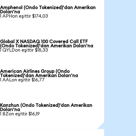
Amphenol (Ondo Tokenized)'dan Amerikan
Doları'na
1 APHon eşittir $174,03
Global X NASDAQ 100 Covered Call ETF
(Ondo Tokenized)'dan Amerikan Doları'na
1 QYLDon eşittir $18,33
American Airlines Group (Ondo
Tokenized)'dan Amerikan Doları'na
1 AALon eşittir $16,77
Kanzhun (Ondo Tokenized)'dan Amerikan
Doları'na
1 BZon eşittir $16,19