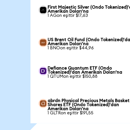
First Majestic Silver (Ondo Tokenized)
Amerikan Doları'na
1 AGon eşittir $17,63
US Brent Oil Fund (Ondo Tokenized)'d
Amerikan Doları'na
1 BNOon eşittir $44,96
Defiance Quantum ETF (Ondo
Tokenized)'dan Amerikan Doları'na
1 QTUMon eşittir $150,88
abrdn Physical Precious Metals Basket
Shares ETF (Ondo Tokenized)'dan
Amerikan Doları'na
1 GLTRon eşittir $191,55