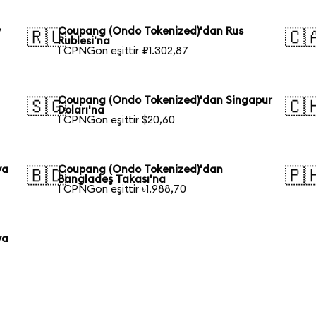
y
Coupang (Ondo Tokenized)'dan Rus
🇷🇺
🇨
Rublesi'na
1 CPNGon eşittir ₽1.302,87
Coupang (Ondo Tokenized)'dan Singapur
🇸🇬
🇨
Doları'na
1 CPNGon eşittir $20,60
ya
Coupang (Ondo Tokenized)'dan
🇧🇩
🇵
Bangladeş Takası'na
1 CPNGon eşittir ৳1.988,70
ya