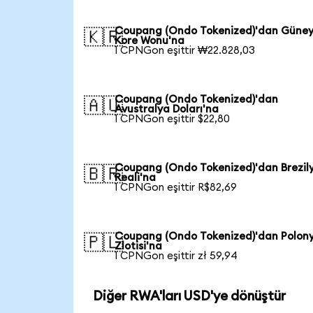
Coupang (Ondo Tokenized)'dan Güne
🇰🇷
Kore Wonu'na
1 CPNGon eşittir ₩22.828,03
Coupang (Ondo Tokenized)'dan
🇦🇺
Avustralya Doları'na
1 CPNGon eşittir $22,80
Coupang (Ondo Tokenized)'dan Brezil
🇧🇷
Reali'na
1 CPNGon eşittir R$82,69
Coupang (Ondo Tokenized)'dan Polon
🇵🇱
Zlotisi'na
1 CPNGon eşittir zł 59,94
Diğer RWA'ları USD'ye dönüştür