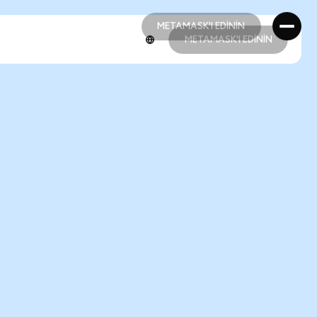
METAMASK'I EDİNİN
METAMASK'I EDİNİN
METAMASK'I EDİNİN
METAMASK'I EDİNİN