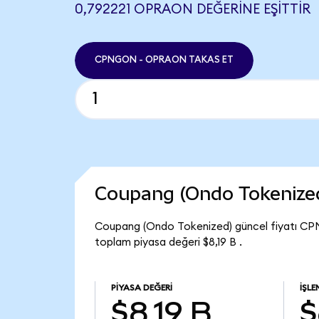
0,792221 OPRAON DEĞERINE EŞITTIR
CPNGON - OPRAON TAKAS ET
Coupang (Ondo Tokenize
Coupang (Ondo Tokenized) güncel fiyatı CP
toplam piyasa değeri $8,19 B .
PIYASA DEĞERI
İŞL
$8,19 B
$