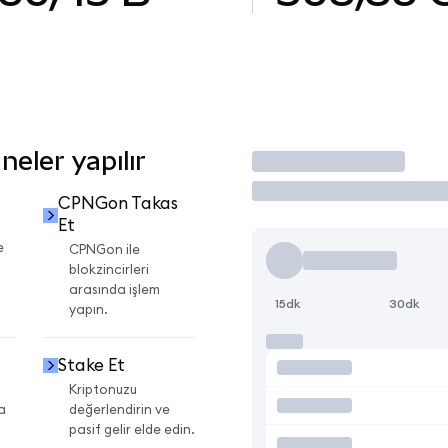
eler yapılır
İşlem Yap
CPNGon Takas
Et
e
CPNGon ile
blokzincirleri
arasında işlem
15dk
30dk
yapın.
Stake Et
Kriptonuzu
a
değerlendirin ve
pasif gelir elde edin.