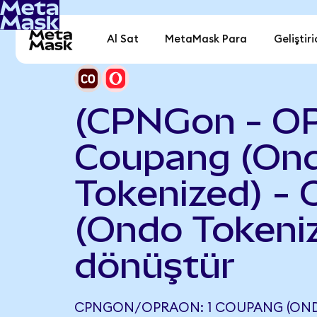
Al Sat
MetaMask Para
Geliştiri
(CPNGon - O
Coupang (On
Tokenized) - 
(Ondo Tokeni
dönüştür
CPNGON/OPRAON: 1 COUPANG (OND