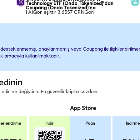
Technology ETF (Ondo Tokenized)'dan
Coupang (Ondo Tokenized)'na
1 AIQon eşittir 3,6557 CPNGon
esteklenmemiş, onaylanmamış veya Coupang ile ilişkilendirilmemişt
k amacıyla kullanılmaktadır.
edinin
in ve değiştirin. En güvenilir kripto cüzdanı.
App Store
erlendirme
İndir
Puan
İndirme