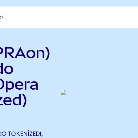
ci
PRAon)
do
Opera
zed)
O TOKENIZED),