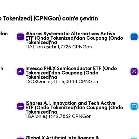
 Tokenized) (CPNGon) coin'e çevirin
'dan
iShares Systematic Alternatives Active
ETF (Ondo Tokenized)'dan Coupang (Ondo
Tokenized)'na
1 IALTon eşittir 1,7725 CPNGon
an
Invesco PHLX Semiconductor ETF (Ondo
Tokenized)'dan Coupang (Ondo
Tokenized)'na
1 SOXQon eşittir 6,0044 CPNGon
iShares A.I. Innovation and Tech Active
ETF (Ondo Tokenized)'dan Coupang (Ondo
Tokenized)'na
1 BAIon eşittir 2,7862 CPNGon
Global X Artificial Intelligence &