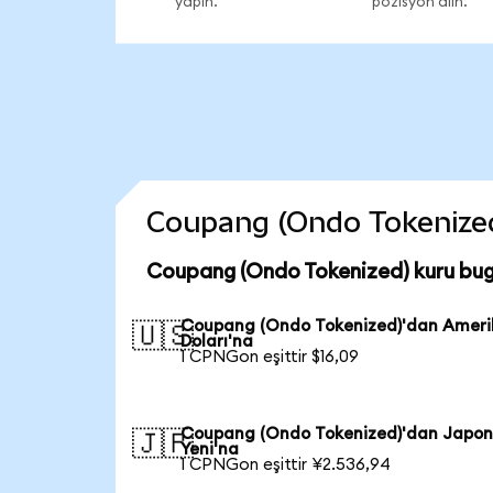
yapın.
pozisyon alın.
Coupang (Ondo Tokenized) 
Coupang (Ondo Tokenized) kuru bug
Coupang (Ondo Tokenized)'dan Amer
🇺🇸
Doları'na
1 CPNGon eşittir $16,09
Coupang (Ondo Tokenized)'dan Japo
🇯🇵
Yeni'na
1 CPNGon eşittir ¥2.536,94