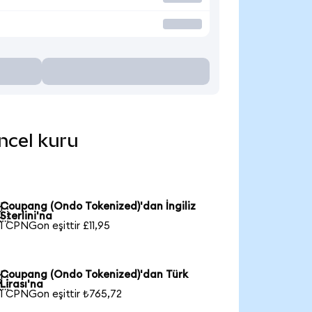
ncel kuru
Coupang (Ondo Tokenized)'dan İngiliz

Sterlini'na
1 CPNGon eşittir £11,95
Coupang (Ondo Tokenized)'dan Türk

Lirası'na
1 CPNGon eşittir ₺765,72