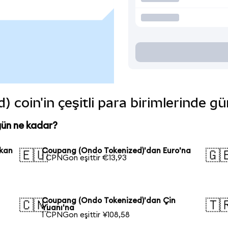
coin'in çeşitli para birimlerinde gü
ün ne kadar?
ikan
Coupang (Ondo Tokenized)'dan Euro'na
🇪🇺
🇬
1 CPNGon eşittir €13,93
n
Coupang (Ondo Tokenized)'dan Çin
🇨🇳
🇹
Yuanı'na
1 CPNGon eşittir ¥108,58