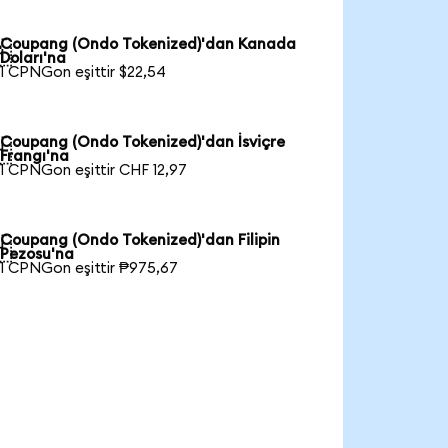
Coupang (Ondo Tokenized)'dan Kanada

Doları'na
1 CPNGon eşittir $22,54
Coupang (Ondo Tokenized)'dan İsviçre

Frangı'na
1 CPNGon eşittir CHF 12,97
Coupang (Ondo Tokenized)'dan Filipin

Pezosu'na
1 CPNGon eşittir ₱975,67