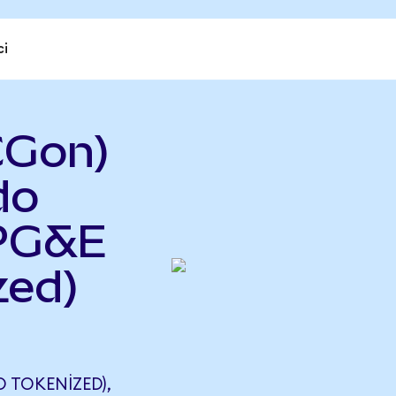
ci
CGon)
do
 PG&E
zed)
TOKENIZED),