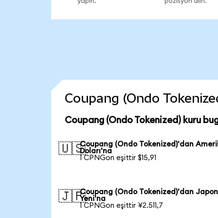
yapın.
pozisyon alın.
Coupang (Ondo Tokenized) 
Coupang (Ondo Tokenized) kuru bug
Coupang (Ondo Tokenized)'dan Amer
🇺🇸
Doları'na
1 CPNGon eşittir $15,91
Coupang (Ondo Tokenized)'dan Japo
🇯🇵
Yeni'na
1 CPNGon eşittir ¥2.511,7