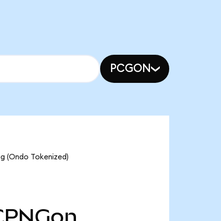
PCGON
ng (Ondo Tokenized)
CPNGon