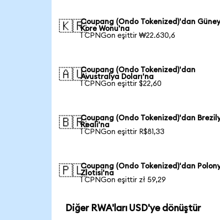
Coupang (Ondo Tokenized)'dan Güne
🇰🇷
Kore Wonu'na
1 CPNGon eşittir ₩22.630,6
Coupang (Ondo Tokenized)'dan
🇦🇺
Avustralya Doları'na
1 CPNGon eşittir $22,60
Coupang (Ondo Tokenized)'dan Brezil
🇧🇷
Reali'na
1 CPNGon eşittir R$81,33
Coupang (Ondo Tokenized)'dan Polon
🇵🇱
Zlotisi'na
1 CPNGon eşittir zł 59,29
Diğer RWA'ları USD'ye dönüştür