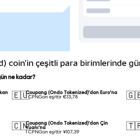
coin'in çeşitli para birimlerinde gü
ün ne kadar?
ikan
Coupang (Ondo Tokenized)'dan Euro'na
🇪🇺
🇬
1 CPNGon eşittir €13,78
n
Coupang (Ondo Tokenized)'dan Çin
🇨🇳
🇹
Yuanı'na
1 CPNGon eşittir ¥107,39