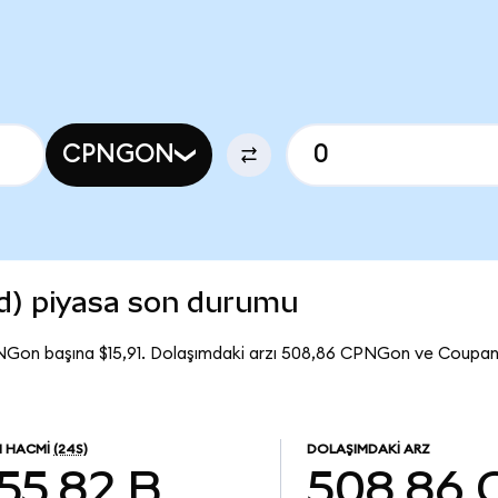
CPNGON
d) piyasa son durumu
NGon başına $15,91. Dolaşımdaki arzı 508,86 CPNGon ve Coupa
M HACMI
(24S)
DOLAŞIMDAKI ARZ
55,82 B
508,86