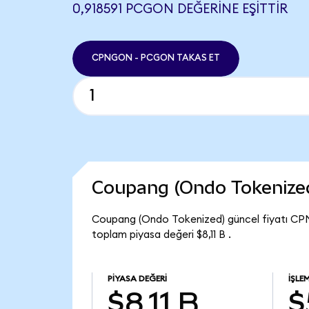
0,918591 PCGON DEĞERINE EŞITTIR
CPNGON - PCGON TAKAS ET
Coupang (Ondo Tokenize
Coupang (Ondo Tokenized) güncel fiyatı CP
toplam piyasa değeri $8,11 B .
PIYASA DEĞERI
İŞLE
$8,11 B
$