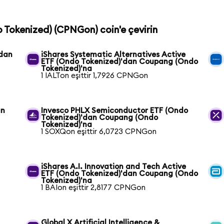
 Tokenized) (CPNGon) coin'e çevirin
'dan
iShares Systematic Alternatives Active
ETF (Ondo Tokenized)'dan Coupang (Ondo
Tokenized)'na
1 IALTon eşittir 1,7926 CPNGon
an
Invesco PHLX Semiconductor ETF (Ondo
Tokenized)'dan Coupang (Ondo
Tokenized)'na
1 SOXQon eşittir 6,0723 CPNGon
iShares A.I. Innovation and Tech Active
ETF (Ondo Tokenized)'dan Coupang (Ondo
Tokenized)'na
1 BAIon eşittir 2,8177 CPNGon
Global X Artificial Intelligence &