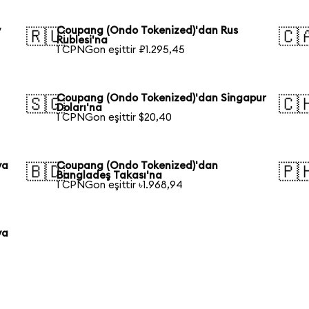
y
Coupang (Ondo Tokenized)'dan Rus
🇷🇺
🇨
Rublesi'na
1 CPNGon eşittir ₽1.295,45
Coupang (Ondo Tokenized)'dan Singapur
🇸🇬
🇨
Doları'na
1 CPNGon eşittir $20,40
ya
Coupang (Ondo Tokenized)'dan
🇧🇩
🇵
Bangladeş Takası'na
1 CPNGon eşittir ৳1.968,94
ya