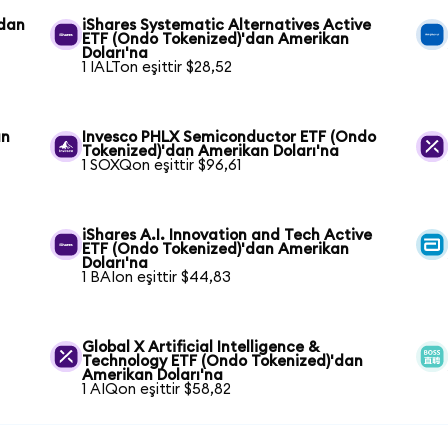
'dan
iShares Systematic Alternatives Active
ETF (Ondo Tokenized)'dan Amerikan
Doları'na
1 IALTon eşittir $28,52
an
Invesco PHLX Semiconductor ETF (Ondo
Tokenized)'dan Amerikan Doları'na
1 SOXQon eşittir $96,61
iShares A.I. Innovation and Tech Active
ETF (Ondo Tokenized)'dan Amerikan
Doları'na
1 BAIon eşittir $44,83
Global X Artificial Intelligence &
Technology ETF (Ondo Tokenized)'dan
Amerikan Doları'na
1 AIQon eşittir $58,82