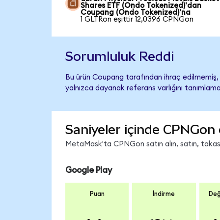
Shares ETF (Ondo Tokenized)'dan
Coupang (Ondo Tokenized)'na
1 GLTRon eşittir 12,0396 CPNGon
Sorumluluk Reddi
Bu ürün Coupang tarafından ihraç edilmemiş, d
yalnızca dayanak referans varlığını tanımlama
Saniyeler içinde CPNGon 
MetaMask'ta CPNGon satın alın, satın, takas ed
Google Play
Puan
İndirme
Değ