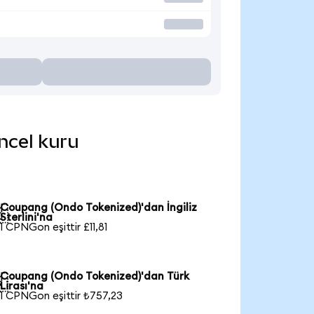
ncel kuru
Coupang (Ondo Tokenized)'dan İngiliz

Sterlini'na
1 CPNGon eşittir £11,81
Coupang (Ondo Tokenized)'dan Türk

Lirası'na
1 CPNGon eşittir ₺757,23