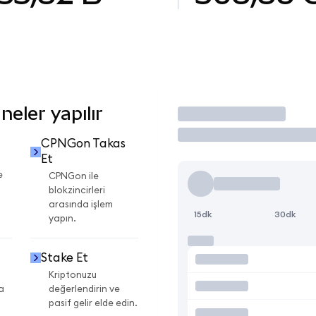
eler yapılır
İşlem Yap
CPNGon Takas
Et
e
CPNGon ile
blokzincirleri
arasında işlem
15dk
30dk
yapın.
Stake Et
Kriptonuzu
a
değerlendirin ve
pasif gelir elde edin.