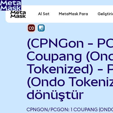
Al Sat
MetaMask Para
Geliştiri
(CPNGon - P
Coupang (On
Tokenized) -
(Ondo Tokeni
dönüştür
CPNGON/PCGON: 1 COUPANG (ONDO 