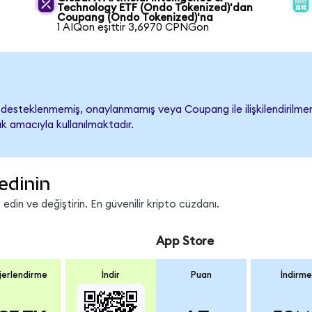
Technology ETF (Ondo Tokenized)'dan
Coupang (Ondo Tokenized)'na
1 AIQon eşittir 3,6970 CPNGon
esteklenmemiş, onaylanmamış veya Coupang ile ilişkilendirilmemişt
k amacıyla kullanılmaktadır.
edinin
in ve değiştirin. En güvenilir kripto cüzdanı.
App Store
erlendirme
İndir
Puan
İndirme