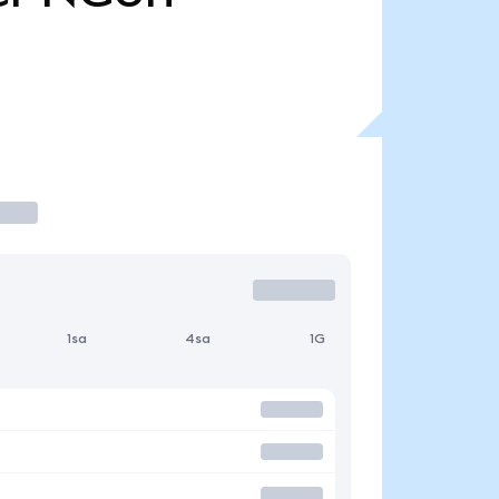
1sa
4sa
1G