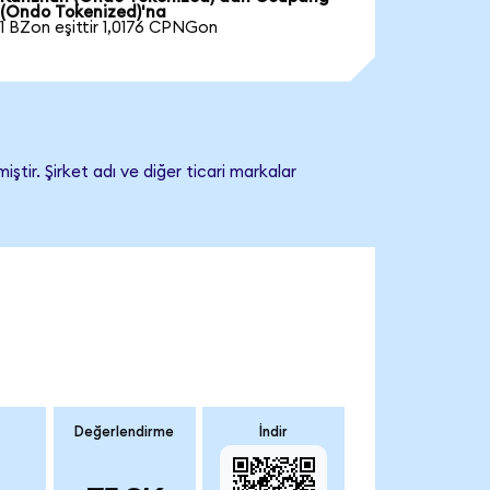
(Ondo Tokenized)'na
1 BZon eşittir 1,0176 CPNGon
ir. Şirket adı ve diğer ticari markalar
Değerlendirme
İndir