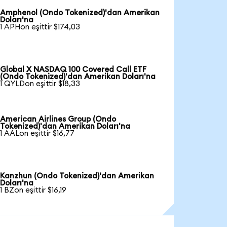
Amphenol (Ondo Tokenized)'dan Amerikan
Doları'na
1 APHon eşittir $174,03
Global X NASDAQ 100 Covered Call ETF
(Ondo Tokenized)'dan Amerikan Doları'na
1 QYLDon eşittir $18,33
American Airlines Group (Ondo
Tokenized)'dan Amerikan Doları'na
1 AALon eşittir $16,77
Kanzhun (Ondo Tokenized)'dan Amerikan
Doları'na
1 BZon eşittir $16,19