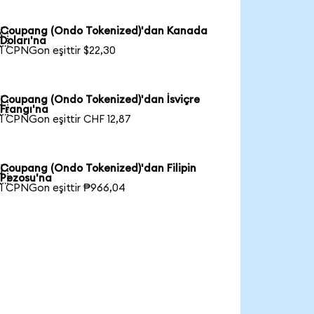
Coupang (Ondo Tokenized)'dan Kanada

Doları'na
1 CPNGon eşittir $22,30
Coupang (Ondo Tokenized)'dan İsviçre

Frangı'na
1 CPNGon eşittir CHF 12,87
Coupang (Ondo Tokenized)'dan Filipin

Pezosu'na
1 CPNGon eşittir ₱966,04