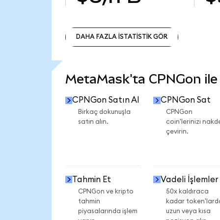
DAHA FAZLA İSTATİSTİK GÖR
DAHA FAZLA İSTATİSTİK GÖR
MetaMask'ta CPNGon ile n
CPNGon Satın Al
CPNGon Sat
Birkaç dokunuşla
CPNGon
satın alın.
coin'lerinizi nakd
çevirin.
Tahmin Et
Vadeli İşlemler
CPNGon ve kripto
50x kaldıraca
tahmin
kadar token'lard
piyasalarında işlem
uzun veya kısa