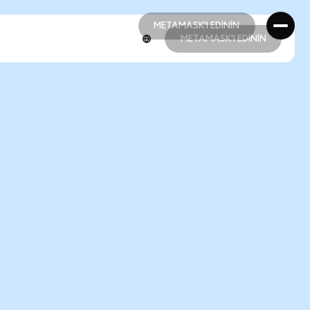
METAMASK'I EDİNİN
METAMASK'I EDİNİN
METAMASK'I EDİNİN
METAMASK'I EDİNİN