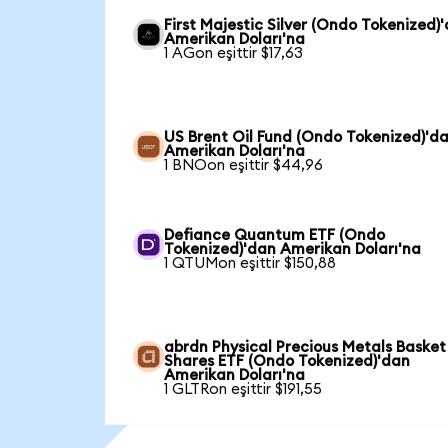
First Majestic Silver (Ondo Tokenized)
Amerikan Doları'na
1 AGon eşittir $17,63
US Brent Oil Fund (Ondo Tokenized)'d
Amerikan Doları'na
1 BNOon eşittir $44,96
Defiance Quantum ETF (Ondo
Tokenized)'dan Amerikan Doları'na
1 QTUMon eşittir $150,88
abrdn Physical Precious Metals Basket
Shares ETF (Ondo Tokenized)'dan
Amerikan Doları'na
1 GLTRon eşittir $191,55