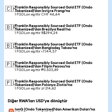
Franklin Responsibly Sourced Gold ETF (Ondo
🇨🇭
Tokenized)'dan İsviçre Frangı'na
1 FGDLon eşittir CHF 46,64
Franklin Responsibly Sourced Gold ETF (Ondo
🇧🇷
Tokenized)'dan Brezilya Reali'na
1 FGDLon eşittir R$294,24
Franklin Responsibly Sourced Gold ETF (Ondo
🇧🇩
Tokenized)'dan Bangladeş Takası'na
1 FGDLon eşittir ৳7.144,37
Franklin Responsibly Sourced Gold ETF (Ondo
🇵🇭
Tokenized)'dan Filipin Pezosu'na
1 FGDLon eşittir ₱3.503,89
Franklin Responsibly Sourced Gold ETF (Ondo
🇵🇱
Tokenized)'dan Polonya Zlotisi'na
1 FGDLon eşittir zł 214,62
Diğer RWA'ları USD'ye dönüştür
IonQ (Ondo Tokenized)'dan Amerikan Doları'na