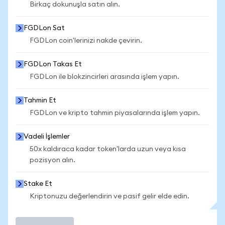
Birkaç dokunuşla satın alın.
FGDLon Sat
FGDLon coin'lerinizi nakde çevirin.
FGDLon Takas Et
FGDLon ile blokzincirleri arasında işlem yapın.
Tahmin Et
FGDLon ve kripto tahmin piyasalarında işlem yapın.
Vadeli İşlemler
50x kaldıraca kadar token'larda uzun veya kısa
pozisyon alın.
Stake Et
Kriptonuzu değerlendirin ve pasif gelir elde edin.
İşlem Yap