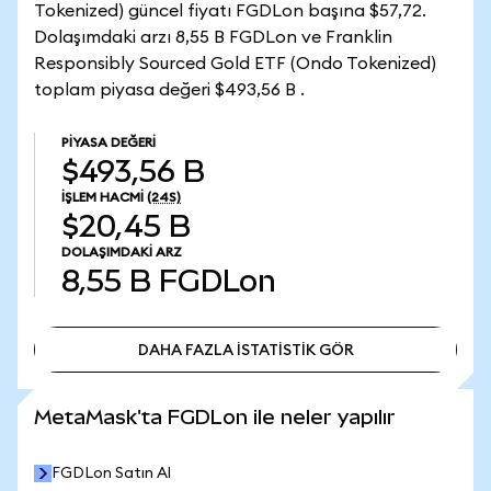
Tokenized) güncel fiyatı FGDLon başına $57,72.
Dolaşımdaki arzı 8,55 B FGDLon ve Franklin
Responsibly Sourced Gold ETF (Ondo Tokenized)
toplam piyasa değeri $493,56 B .
PIYASA DEĞERI
$493,56 B
İŞLEM HACMI
(24S)
$20,45 B
DOLAŞIMDAKI ARZ
8,55 B
FGDLon
DAHA FAZLA İSTATİSTİK GÖR
DAHA FAZLA İSTATİSTİK GÖR
MetaMask'ta FGDLon ile neler yapılır
FGDLon Satın Al