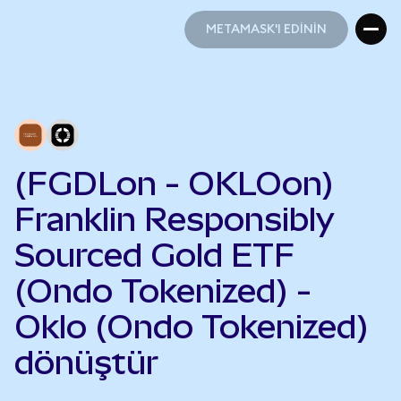
METAMASK'I EDİNİN
METAMASK'I EDİNİN
(FGDLon - OKLOon)
Franklin Responsibly
Sourced Gold ETF
(Ondo Tokenized) -
Oklo (Ondo Tokenized)
dönüştür