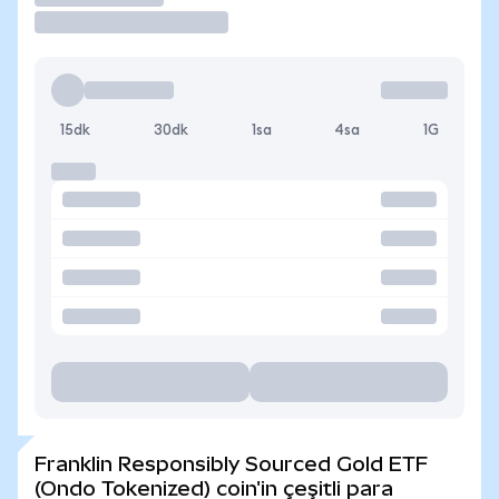
15dk
30dk
1sa
4sa
1G
Franklin Responsibly Sourced Gold ETF
(Ondo Tokenized) coin'in çeşitli para