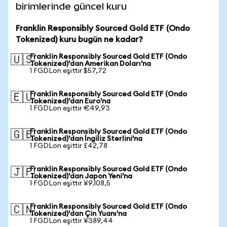
birimlerinde güncel kuru
Franklin Responsibly Sourced Gold ETF (Ondo
Tokenized) kuru bugün ne kadar?
Franklin Responsibly Sourced Gold ETF (Ondo
🇺🇸
Tokenized)'dan Amerikan Doları'na
1 FGDLon eşittir $57,72
Franklin Responsibly Sourced Gold ETF (Ondo
🇪🇺
Tokenized)'dan Euro'na
1 FGDLon eşittir €49,93
Franklin Responsibly Sourced Gold ETF (Ondo
🇬🇧
Tokenized)'dan İngiliz Sterlini'na
1 FGDLon eşittir £42,78
Franklin Responsibly Sourced Gold ETF (Ondo
🇯🇵
Tokenized)'dan Japon Yeni'na
1 FGDLon eşittir ¥9.108,5
Franklin Responsibly Sourced Gold ETF (Ondo
🇨🇳
Tokenized)'dan Çin Yuanı'na
1 FGDLon eşittir ¥389,44