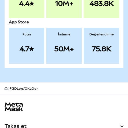
4.4
10M+
483.8K
App Store
Puan
İndirme
Değerlendirme
4.7
50M+
75.8K
FGDLon/OKLOon
MetaMask site alt bilgisi
Takas et