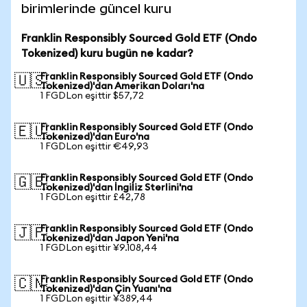
birimlerinde güncel kuru
Franklin Responsibly Sourced Gold ETF (Ondo
Tokenized) kuru bugün ne kadar?
Franklin Responsibly Sourced Gold ETF (Ondo
🇺🇸
Tokenized)'dan Amerikan Doları'na
1 FGDLon eşittir $57,72
Franklin Responsibly Sourced Gold ETF (Ondo
🇪🇺
Tokenized)'dan Euro'na
1 FGDLon eşittir €49,93
Franklin Responsibly Sourced Gold ETF (Ondo
🇬🇧
Tokenized)'dan İngiliz Sterlini'na
1 FGDLon eşittir £42,78
Franklin Responsibly Sourced Gold ETF (Ondo
🇯🇵
Tokenized)'dan Japon Yeni'na
1 FGDLon eşittir ¥9.108,44
Franklin Responsibly Sourced Gold ETF (Ondo
🇨🇳
Tokenized)'dan Çin Yuanı'na
1 FGDLon eşittir ¥389,44