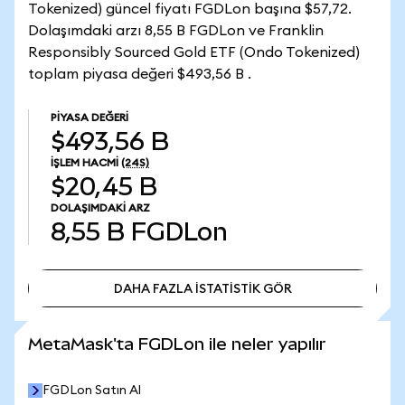
Tokenized) güncel fiyatı FGDLon başına $57,72.
Dolaşımdaki arzı 8,55 B FGDLon ve Franklin
Responsibly Sourced Gold ETF (Ondo Tokenized)
toplam piyasa değeri $493,56 B .
PIYASA DEĞERI
$493,56 B
İŞLEM HACMI
(24S)
$20,45 B
DOLAŞIMDAKI ARZ
8,55 B
FGDLon
DAHA FAZLA İSTATİSTİK GÖR
DAHA FAZLA İSTATİSTİK GÖR
MetaMask'ta FGDLon ile neler yapılır
FGDLon Satın Al