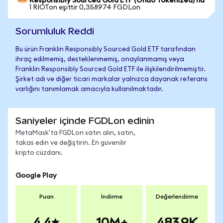
Responsibly Sourced Gold ETF (Ondo Tokenized)'na
1 RIOTon eşittir 0,358974 FGDLon
Sorumluluk Reddi
Bu ürün Franklin Responsibly Sourced Gold ETF tarafından
ihraç edilmemiş, desteklenmemiş, onaylanmamış veya
Franklin Responsibly Sourced Gold ETF ile ilişkilendirilmemiştir.
Şirket adı ve diğer ticari markalar yalnızca dayanak referans
varlığını tanımlamak amacıyla kullanılmaktadır.
Saniyeler içinde FGDLon edinin
MetaMask'ta FGDLon satın alın, satın,
takas edin ve değiştirin. En güvenilir
kripto cüzdanı.
Google Play
Puan
İndirme
Değerlendirme
4.4
10M+
483.9K