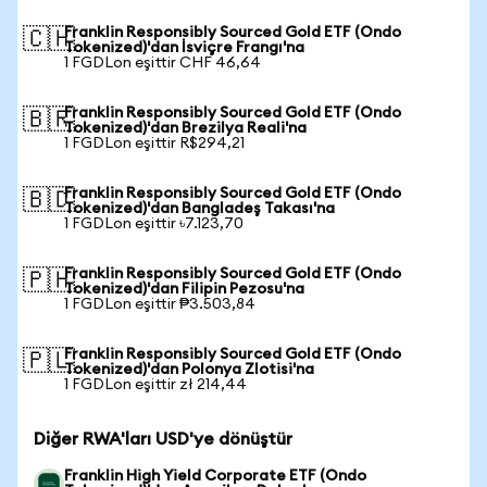
Franklin Responsibly Sourced Gold ETF (Ondo
🇨🇭
Tokenized)'dan İsviçre Frangı'na
1 FGDLon eşittir CHF 46,64
Franklin Responsibly Sourced Gold ETF (Ondo
🇧🇷
Tokenized)'dan Brezilya Reali'na
1 FGDLon eşittir R$294,21
Franklin Responsibly Sourced Gold ETF (Ondo
🇧🇩
Tokenized)'dan Bangladeş Takası'na
1 FGDLon eşittir ৳7.123,70
Franklin Responsibly Sourced Gold ETF (Ondo
🇵🇭
Tokenized)'dan Filipin Pezosu'na
1 FGDLon eşittir ₱3.503,84
Franklin Responsibly Sourced Gold ETF (Ondo
🇵🇱
Tokenized)'dan Polonya Zlotisi'na
1 FGDLon eşittir zł 214,44
Diğer RWA'ları USD'ye dönüştür
Franklin High Yield Corporate ETF (Ondo