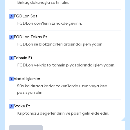
Birkaç dokunuşla satın alın.
FGDLon Sat
FGDLon coin'lerinizi nakde çevirin.
FGDLon Takas Et
FGDLon ile blokzincirleri arasında işlem yapın.
Tahmin Et
FGDLon ve kripto tahmin piyasalarında işlem yapın.
Vadeli İşlemler
50x kaldıraca kadar token'larda uzun veya kısa
pozisyon alın.
Stake Et
Kriptonuzu değerlendirin ve pasif gelir elde edin.
İşlem Yap