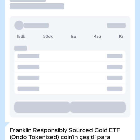
15dk
30dk
1sa
4sa
1G
Franklin Responsibly Sourced Gold ETF
(Ondo Tokenized) coin'in çeşitli para