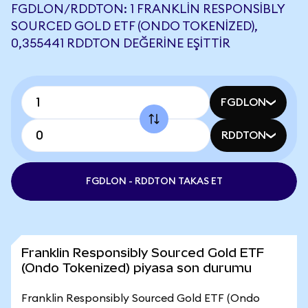
FGDLON/RDDTON: 1 FRANKLIN RESPONSIBLY
SOURCED GOLD ETF (ONDO TOKENIZED),
0,355441 RDDTON DEĞERINE EŞITTIR
FGDLON
RDDTON
FGDLON - RDDTON TAKAS ET
Franklin Responsibly Sourced Gold ETF
(Ondo Tokenized) piyasa son durumu
Franklin Responsibly Sourced Gold ETF (Ondo