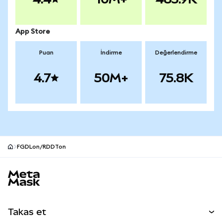
App Store
Puan
İndirme
Değerlendirme
4.7
50M+
75.8K
FGDLon/RDDTon
MetaMask site alt bilgisi
Takas et