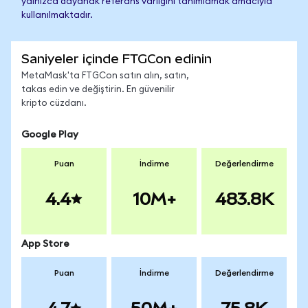
yalnızca dayanak referans varlığını tanımlamak amacıyla
kullanılmaktadır.
Saniyeler içinde FTGCon edinin
MetaMask'ta FTGCon satın alın, satın,
takas edin ve değiştirin. En güvenilir
kripto cüzdanı.
Google Play
Puan
İndirme
Değerlendirme
4.4
10M+
483.8K
App Store
Puan
İndirme
Değerlendirme