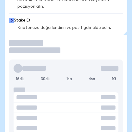
50x kaldıraca kadar token'larda uzun veya kısa
pozisyon alın.
Stake Et
Kriptonuzu değerlendirin ve pasif gelir elde edin.
İşlem Yap
15dk
30dk
1sa
4sa
1G