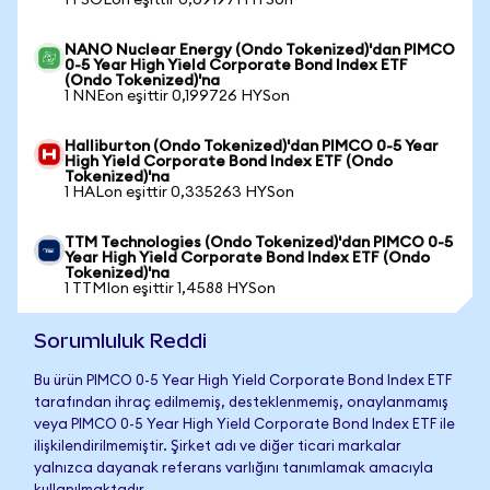
1 FSOLon eşittir 0,091971 HYSon
NANO Nuclear Energy (Ondo Tokenized)'dan PIMCO
0-5 Year High Yield Corporate Bond Index ETF
(Ondo Tokenized)'na
1 NNEon eşittir 0,199726 HYSon
Halliburton (Ondo Tokenized)'dan PIMCO 0-5 Year
High Yield Corporate Bond Index ETF (Ondo
Tokenized)'na
1 HALon eşittir 0,335263 HYSon
TTM Technologies (Ondo Tokenized)'dan PIMCO 0-5
Year High Yield Corporate Bond Index ETF (Ondo
Tokenized)'na
1 TTMIon eşittir 1,4588 HYSon
Sorumluluk Reddi
Bu ürün PIMCO 0-5 Year High Yield Corporate Bond Index ETF
tarafından ihraç edilmemiş, desteklenmemiş, onaylanmamış
veya PIMCO 0-5 Year High Yield Corporate Bond Index ETF ile
ilişkilendirilmemiştir. Şirket adı ve diğer ticari markalar
yalnızca dayanak referans varlığını tanımlamak amacıyla