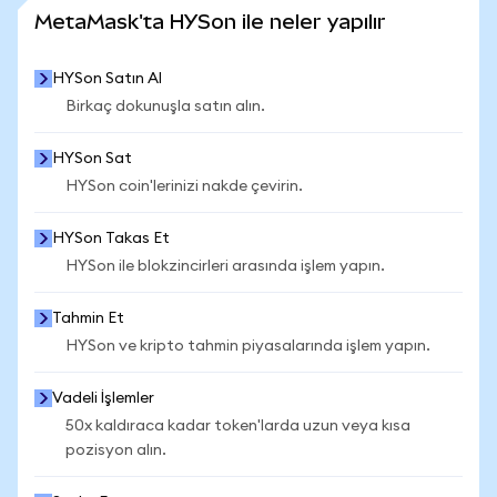
DAHA FAZLA İSTATİSTİK GÖR
MetaMask'ta HYSon ile neler yapılır
HYSon Satın Al
Birkaç dokunuşla satın alın.
HYSon Sat
HYSon coin'lerinizi nakde çevirin.
HYSon Takas Et
HYSon ile blokzincirleri arasında işlem yapın.
Tahmin Et
HYSon ve kripto tahmin piyasalarında işlem yapın.
Vadeli İşlemler
50x kaldıraca kadar token'larda uzun veya kısa
pozisyon alın.