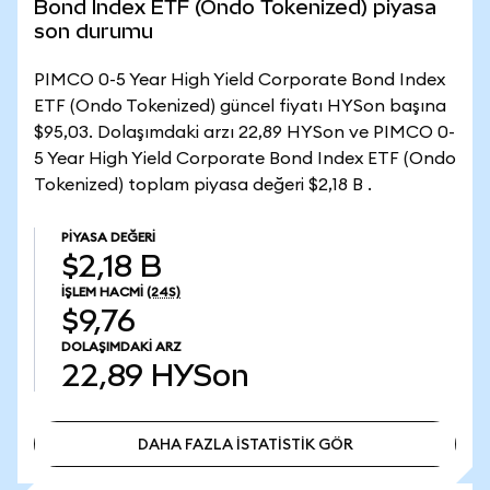
Bond Index ETF (Ondo Tokenized) piyasa
son durumu
PIMCO 0-5 Year High Yield Corporate Bond Index
ETF (Ondo Tokenized) güncel fiyatı HYSon başına
$95,03. Dolaşımdaki arzı 22,89 HYSon ve PIMCO 0-
5 Year High Yield Corporate Bond Index ETF (Ondo
Tokenized) toplam piyasa değeri $2,18 B .
PIYASA DEĞERI
$2,18 B
İŞLEM HACMI
(24S)
$9,76
DOLAŞIMDAKI ARZ
22,89
HYSon
DAHA FAZLA İSTATİSTİK GÖR