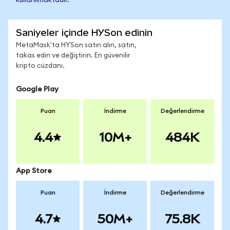
kullanılmaktadır.
Saniyeler içinde HYSon edinin
MetaMask'ta HYSon satın alın, satın,
takas edin ve değiştirin. En güvenilir
kripto cüzdanı.
Google Play
Puan
İndirme
Değerlendirme
4.4
10M+
484K
App Store
Puan
İndirme
Değerlendirme
4.7
50M+
75.8K