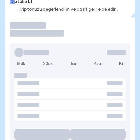
Stake Et
Kriptonuzu değerlendirin ve pasif gelir elde edin.
İşlem Yap
15dk
30dk
1sa
4sa
1G