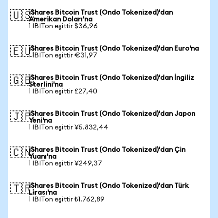
iShares Bitcoin Trust (Ondo Tokenized)'dan
🇺🇸
Amerikan Doları'na
1 IBITon eşittir $36,96
iShares Bitcoin Trust (Ondo Tokenized)'dan Euro'na
🇪🇺
1 IBITon eşittir €31,97
iShares Bitcoin Trust (Ondo Tokenized)'dan İngiliz
🇬🇧
Sterlini'na
1 IBITon eşittir £27,40
iShares Bitcoin Trust (Ondo Tokenized)'dan Japon
🇯🇵
Yeni'na
1 IBITon eşittir ¥5.832,44
iShares Bitcoin Trust (Ondo Tokenized)'dan Çin
🇨🇳
Yuanı'na
1 IBITon eşittir ¥249,37
iShares Bitcoin Trust (Ondo Tokenized)'dan Türk
🇹🇷
Lirası'na
1 IBITon eşittir ₺1.762,89