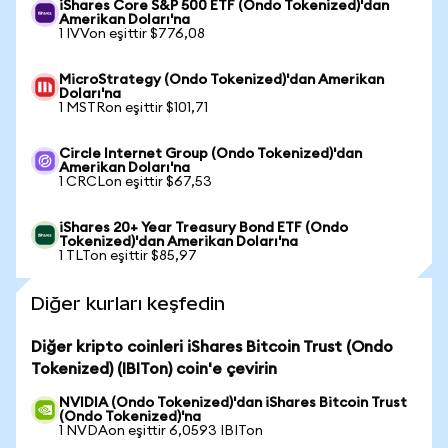
iShares Core S&P 500 ETF (Ondo Tokenized)'dan
Amerikan Doları'na
1 IVVon eşittir $776,08
MicroStrategy (Ondo Tokenized)'dan Amerikan
Doları'na
1 MSTRon eşittir $101,71
Circle Internet Group (Ondo Tokenized)'dan
Amerikan Doları'na
1 CRCLon eşittir $67,53
iShares 20+ Year Treasury Bond ETF (Ondo
Tokenized)'dan Amerikan Doları'na
1 TLTon eşittir $85,97
Diğer kurları keşfedin
Diğer kripto coinleri iShares Bitcoin Trust (Ondo
Tokenized) (IBITon) coin'e çevirin
NVIDIA (Ondo Tokenized)'dan iShares Bitcoin Trust
(Ondo Tokenized)'na
1 NVDAon eşittir 6,0593 IBITon