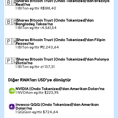
iShares Bitcoin Trust (Ondo Tokenized)'dan Brezilya
🇧🇷
Reali'na
1 IBITon eşittir R$188,40
iShares Bitcoin Trust (Ondo Tokenized)'dan
🇧🇩
Bangladeş Takası'na
1 IBITon eşittir ৳4.561,54
iShares Bitcoin Trust (Ondo Tokenized)'dan Filipin
🇵🇭
Pezosu'na
1 IBITon eşittir ₱2.243,64
iShares Bitcoin Trust (Ondo Tokenized)'dan Polonya
🇵🇱
Zlotisi'na
1 IBITon eşittir zł 137,31
Diğer RWA'ları USD'ye dönüştür
NVIDIA (Ondo Tokenized)'dan Amerikan Doları'na
1 NVDAon eşittir $223,95
Invesco QQQ (Ondo Tokenized)'dan Amerikan
Doları'na
1 QQQon eşittir $724,64