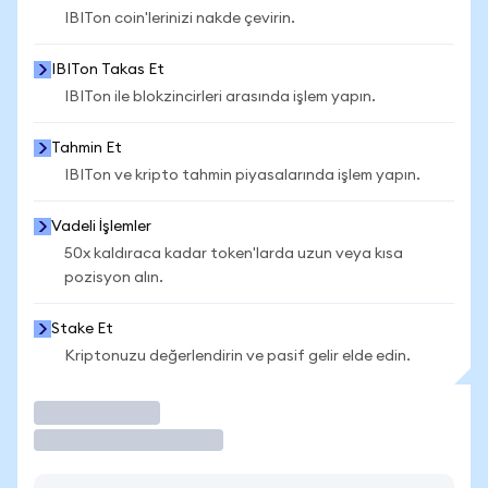
IBITon coin'lerinizi nakde çevirin.
IBITon Takas Et
IBITon ile blokzincirleri arasında işlem yapın.
Tahmin Et
IBITon ve kripto tahmin piyasalarında işlem yapın.
Vadeli İşlemler
50x kaldıraca kadar token'larda uzun veya kısa
pozisyon alın.
Stake Et
Kriptonuzu değerlendirin ve pasif gelir elde edin.
İşlem Yap