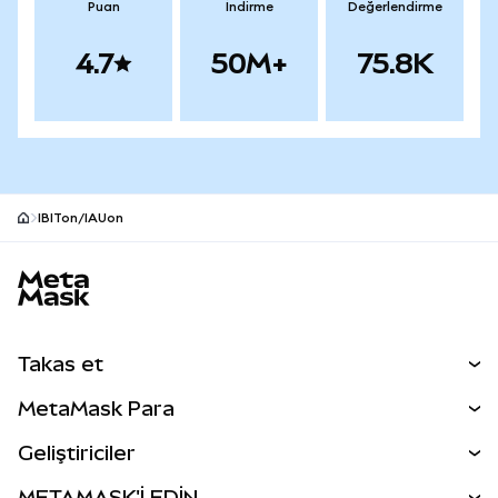
Puan
İndirme
Değerlendirme
4.7
50M+
75.8K
IBITon/IAUon
MetaMask site alt bilgisi
Takas et
Takas İşlemleri
MetaMask Para
Tahmin Et
YENİ
Kripto Al
Geliştiriciler
Perps
YENİ
MetaMask Kart
Dökümantasyon
METAMASK'İ EDİN