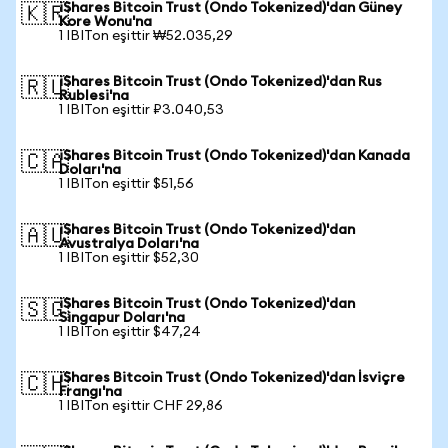
iShares Bitcoin Trust (Ondo Tokenized)'dan Güney
🇰🇷
Kore Wonu'na
1 IBITon eşittir ₩52.035,29
iShares Bitcoin Trust (Ondo Tokenized)'dan Rus
🇷🇺
Rublesi'na
1 IBITon eşittir ₽3.040,53
iShares Bitcoin Trust (Ondo Tokenized)'dan Kanada
🇨🇦
Doları'na
1 IBITon eşittir $51,56
iShares Bitcoin Trust (Ondo Tokenized)'dan
🇦🇺
Avustralya Doları'na
1 IBITon eşittir $52,30
iShares Bitcoin Trust (Ondo Tokenized)'dan
🇸🇬
Singapur Doları'na
1 IBITon eşittir $47,24
iShares Bitcoin Trust (Ondo Tokenized)'dan İsviçre
🇨🇭
Frangı'na
1 IBITon eşittir CHF 29,86