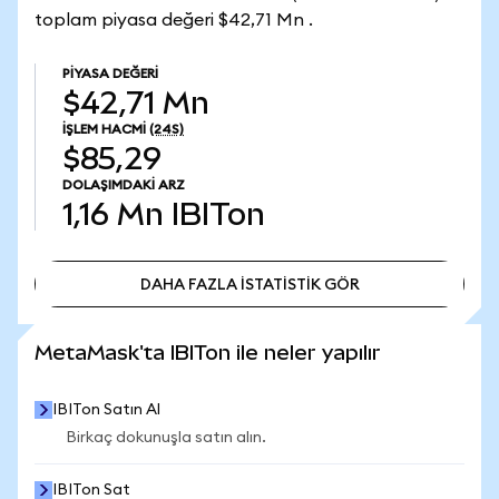
toplam piyasa değeri $42,71 Mn .
PIYASA DEĞERI
$42,71 Mn
İŞLEM HACMI
(24S)
$85,29
DOLAŞIMDAKI ARZ
1,16 Mn
IBITon
DAHA FAZLA İSTATİSTİK GÖR
DAHA FAZLA İSTATİSTİK GÖR
MetaMask'ta IBITon ile neler yapılır
IBITon Satın Al
Birkaç dokunuşla satın alın.
IBITon Sat