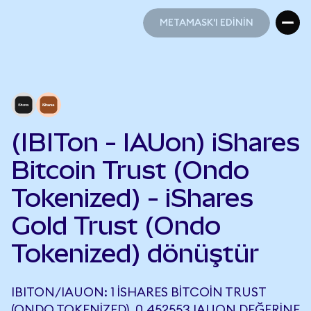
METAMASK'I EDİNİN
METAMASK'I EDİNİN
(IBITon - IAUon) iShares
Bitcoin Trust (Ondo
Tokenized) - iShares
Gold Trust (Ondo
Tokenized) dönüştür
IBITON/IAUON: 1 ISHARES BITCOIN TRUST
(ONDO TOKENIZED), 0,452553 IAUON DEĞERINE