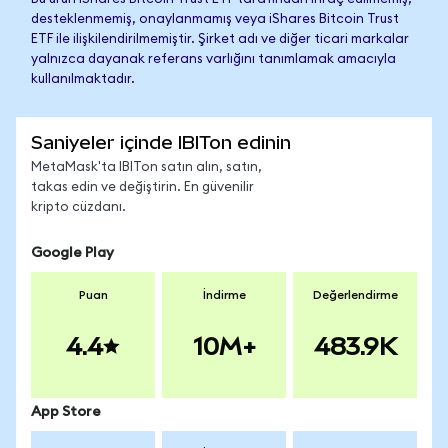
desteklenmemiş, onaylanmamış veya iShares Bitcoin Trust
ETF ile ilişkilendirilmemiştir. Şirket adı ve diğer ticari markalar
yalnızca dayanak referans varlığını tanımlamak amacıyla
kullanılmaktadır.
Saniyeler içinde IBITon edinin
MetaMask'ta IBITon satın alın, satın,
takas edin ve değiştirin. En güvenilir
kripto cüzdanı.
Google Play
Puan
İndirme
Değerlendirme
4.4
10M+
483.9K
App Store