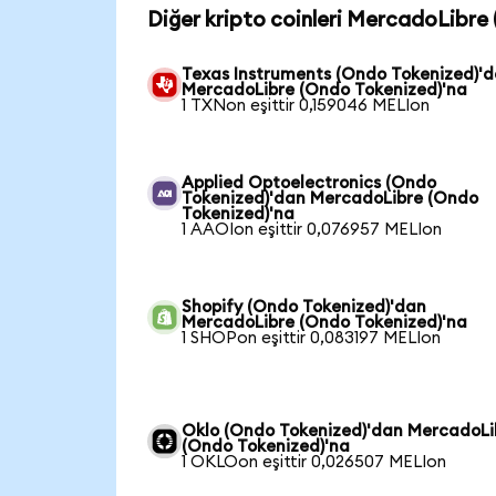
Diğer kripto coinleri MercadoLibre 
Texas Instruments (Ondo Tokenized)'
MercadoLibre (Ondo Tokenized)'na
1 TXNon eşittir 0,159046 MELIon
Applied Optoelectronics (Ondo
Tokenized)'dan MercadoLibre (Ondo
Tokenized)'na
1 AAOIon eşittir 0,076957 MELIon
Shopify (Ondo Tokenized)'dan
MercadoLibre (Ondo Tokenized)'na
1 SHOPon eşittir 0,083197 MELIon
Oklo (Ondo Tokenized)'dan MercadoLi
(Ondo Tokenized)'na
1 OKLOon eşittir 0,026507 MELIon