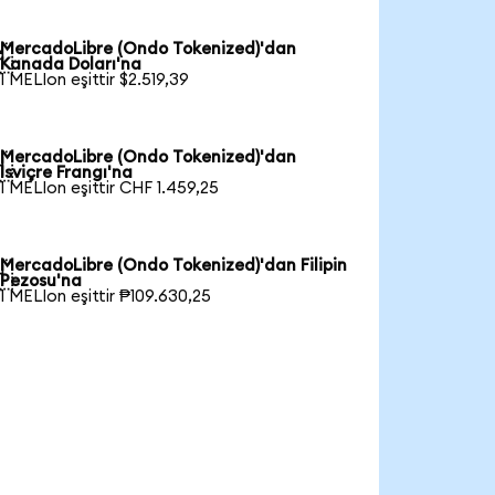
MercadoLibre (Ondo Tokenized)'dan

Kanada Doları'na
1 MELIon eşittir $2.519,39
MercadoLibre (Ondo Tokenized)'dan

İsviçre Frangı'na
1 MELIon eşittir CHF 1.459,25
MercadoLibre (Ondo Tokenized)'dan Filipin

Pezosu'na
1 MELIon eşittir ₱109.630,25