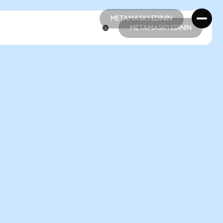
METAMASK'I EDİNİN
METAMASK'I EDİNİN
METAMASK'I EDİNİN
METAMASK'I EDİNİN