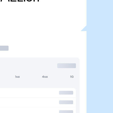
1sa
4sa
1G