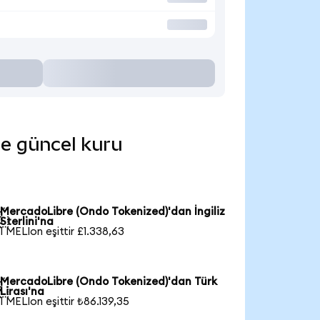
de güncel kuru
MercadoLibre (Ondo Tokenized)'dan İngiliz

Sterlini'na
1 MELIon eşittir £1.338,63
MercadoLibre (Ondo Tokenized)'dan Türk

Lirası'na
1 MELIon eşittir ₺86.139,35