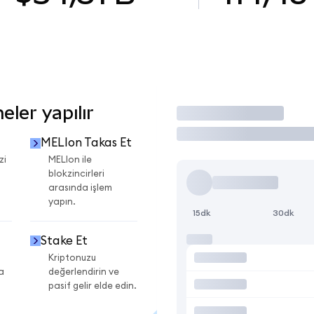
ler yapılır
İşlem Yap
MELIon Takas Et
zi
MELIon ile
blokzincirleri
arasında işlem
yapın.
15dk
30dk
Stake Et
Kriptonuzu
a
değerlendirin ve
pasif gelir elde edin.