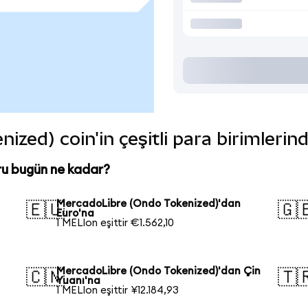
zed) coin'in çeşitli para birimlerin
u bugün ne kadar?
MercadoLibre (Ondo Tokenized)'dan
🇪🇺
🇬
Euro'na
1 MELIon eşittir €1.562,10
MercadoLibre (Ondo Tokenized)'dan Çin
🇨🇳
🇹
Yuanı'na
1 MELIon eşittir ¥12.184,93