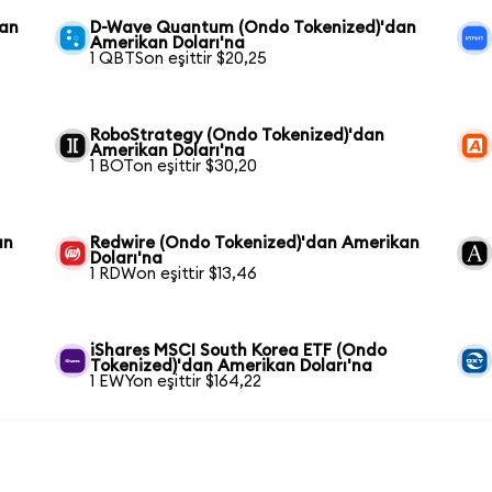
dan
D-Wave Quantum (Ondo Tokenized)'dan
Amerikan Doları'na
1 QBTSon eşittir $20,25
RoboStrategy (Ondo Tokenized)'dan
Amerikan Doları'na
1 BOTon eşittir $30,20
an
Redwire (Ondo Tokenized)'dan Amerikan
Doları'na
1 RDWon eşittir $13,46
iShares MSCI South Korea ETF (Ondo
Tokenized)'dan Amerikan Doları'na
1 EWYon eşittir $164,22