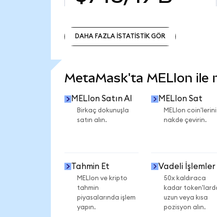
DAHA FAZLA İSTATİSTİK GÖR
DAHA FAZLA İSTATİSTİK GÖR
MetaMask'ta MELIon ile ne
MELIon Satın Al
MELIon Sat
Birkaç dokunuşla
MELIon coin'lerini
satın alın.
nakde çevirin.
Tahmin Et
Vadeli İşlemler
MELIon ve kripto
50x kaldıraca
tahmin
kadar token'lard
piyasalarında işlem
uzun veya kısa
yapın.
pozisyon alın.