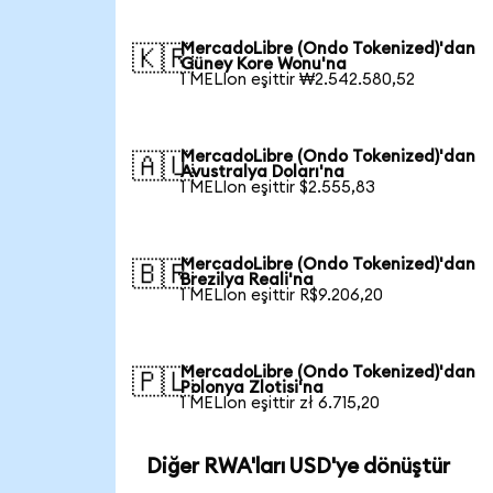
MercadoLibre (Ondo Tokenized)'dan
🇰🇷
Güney Kore Wonu'na
1 MELIon eşittir ₩2.542.580,52
MercadoLibre (Ondo Tokenized)'dan
🇦🇺
Avustralya Doları'na
1 MELIon eşittir $2.555,83
MercadoLibre (Ondo Tokenized)'dan
🇧🇷
Brezilya Reali'na
1 MELIon eşittir R$9.206,20
MercadoLibre (Ondo Tokenized)'dan
🇵🇱
Polonya Zlotisi'na
1 MELIon eşittir zł 6.715,20
Diğer RWA'ları USD'ye dönüştür