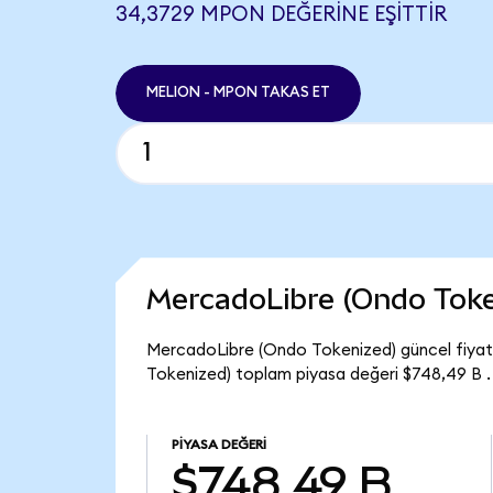
34,3729 MPON DEĞERINE EŞITTIR
MELION - MPON TAKAS ET
MercadoLibre (Ondo Toke
MercadoLibre (Ondo Tokenized) güncel fiyat
Tokenized) toplam piyasa değeri $748,49 B .
PIYASA DEĞERI
$748,49 B