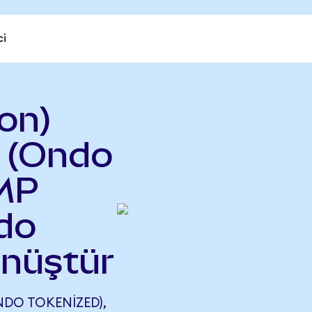
ci
on)
 (Ondo
 MP
do
önüştür
DO TOKENIZED),