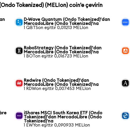
(Ondo Tokenized) (MELIon) coin'e çevirin
dan
D-Wave Quantum (Ondo Tokenized)'dan
MercadoLibre (Ondo Tokenized)'na
1 QBTSon eşittir 0,011213 MELIon
RoboStrategy (Ondo Tokenized)'dan
MercadoLibre (Ondo Tokenized)'na
1 BOTon eşittir 0,016723 MELIon
Redwire (Ondo Tokenized)'dan
MercadoLibre (Ondo Tokenized)'na
1 RDWon eşittir 0,007453 MELIon
bre
iShares MSCI South Korea ETF (Ondo
Tokenized)'dan MercadoLibre (Ondo
Tokenized)'na
1 EWYon eşittir 0,090933 MELIon