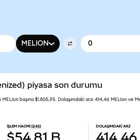
MELION
nized) piyasa son durumu
ı MELIon başına $1.805,95. Dolaşımdaki arzı 414,46 MELIon ve 
İŞLEM HACMI
(24S)
DOLAŞIMDAKI ARZ
$54,81 B
414,46