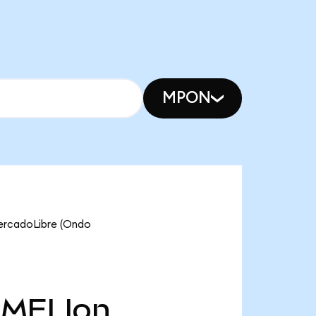
MPON
MercadoLibre (Ondo
MELIon