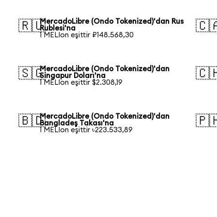
MercadoLibre (Ondo Tokenized)'dan Rus
🇷🇺
🇨
Rublesi'na
1 MELIon eşittir ₽148.568,30
MercadoLibre (Ondo Tokenized)'dan
🇸🇬
🇨
Singapur Doları'na
1 MELIon eşittir $2.308,19
MercadoLibre (Ondo Tokenized)'dan
🇧🇩
🇵
Bangladeş Takası'na
1 MELIon eşittir ৳223.533,89