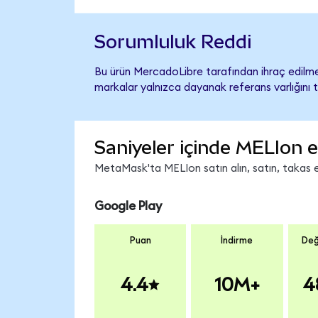
Sorumluluk Reddi
Bu ürün MercadoLibre tarafından ihraç edilmem
markalar yalnızca dayanak referans varlığını 
Saniyeler içinde MELIon e
MetaMask'ta MELIon satın alın, satın, takas ed
Google Play
Puan
İndirme
Değ
4.4
10M+
4