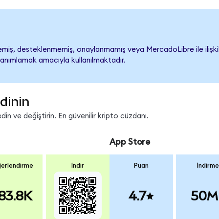
iş, desteklenmemiş, onaylanmamış veya MercadoLibre ile ilişkilend
tanımlamak amacıyla kullanılmaktadır.
dinin
in ve değiştirin. En güvenilir kripto cüzdanı.
App Store
erlendirme
İndir
Puan
İndirme
83.8K
4.7
50M