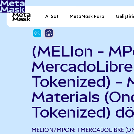
Al Sat
MetaMask Para
Geliştiri
(MELIon - MP
MercadoLibre
Tokenized) -
Materials (On
Tokenized) d
MELION/MPON: 1 MERCADOLIBRE (ON