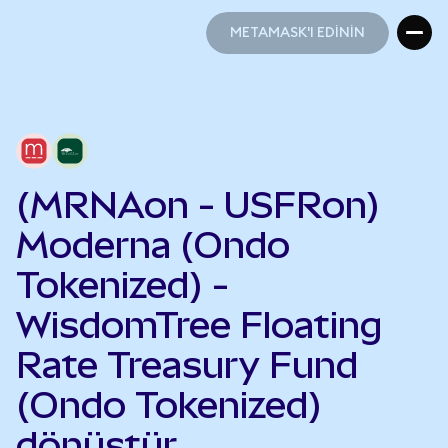
METAMASK'I EDİNİN
METAMASK'I EDİNİN
(MRNAon - USFRon)
Moderna (Ondo
Tokenized) -
WisdomTree Floating
Rate Treasury Fund
(Ondo Tokenized)
dönüştür