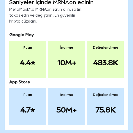
Saniyeler içinde MRNAon edinin
MetaMask'ta MRNAon satın alın, satın,
takas edin ve değiştirin. En güvenilir
kripto cüzdanı.
Google Play
Puan
İndirme
Değerlendirme
4.4
10M+
483.8K
App Store
Puan
İndirme
Değerlendirme
4.7
50M+
75.8K