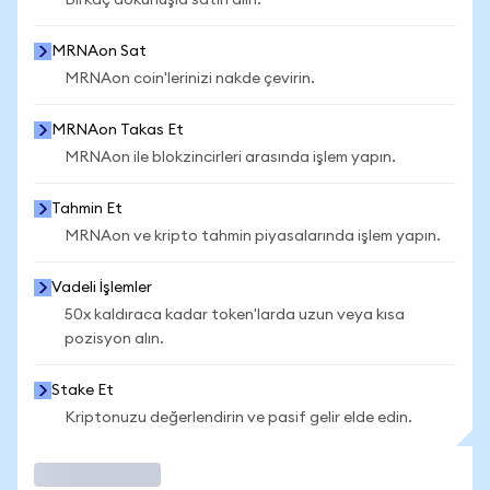
Birkaç dokunuşla satın alın.
MRNAon Sat
MRNAon coin'lerinizi nakde çevirin.
MRNAon Takas Et
MRNAon ile blokzincirleri arasında işlem yapın.
Tahmin Et
MRNAon ve kripto tahmin piyasalarında işlem yapın.
Vadeli İşlemler
50x kaldıraca kadar token'larda uzun veya kısa
pozisyon alın.
Stake Et
Kriptonuzu değerlendirin ve pasif gelir elde edin.
İşlem Yap