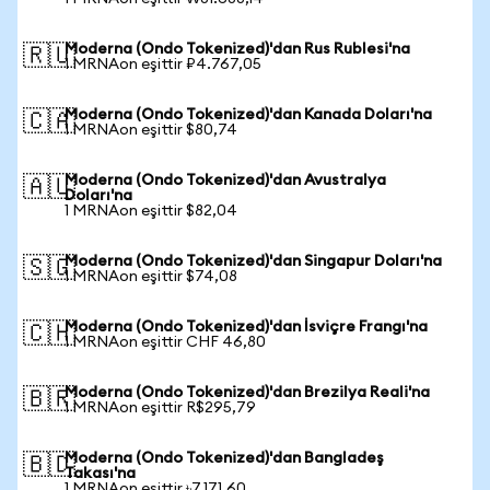
Moderna (Ondo Tokenized)'dan Rus Rublesi'na
🇷🇺
1 MRNAon eşittir ₽4.767,05
Moderna (Ondo Tokenized)'dan Kanada Doları'na
🇨🇦
1 MRNAon eşittir $80,74
Moderna (Ondo Tokenized)'dan Avustralya
🇦🇺
Doları'na
1 MRNAon eşittir $82,04
Moderna (Ondo Tokenized)'dan Singapur Doları'na
🇸🇬
1 MRNAon eşittir $74,08
Moderna (Ondo Tokenized)'dan İsviçre Frangı'na
🇨🇭
1 MRNAon eşittir CHF 46,80
Moderna (Ondo Tokenized)'dan Brezilya Reali'na
🇧🇷
1 MRNAon eşittir R$295,79
Moderna (Ondo Tokenized)'dan Bangladeş
🇧🇩
Takası'na
1 MRNAon eşittir ৳7.171,60