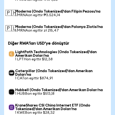
Moderna (Ondo Tokenized)'dan Filipin Pezosu'na
🇵🇭
1 MRNAon eşittir ₱3.524,14
Moderna (Ondo Tokenized)'dan Polonya Zlotisi'na
🇵🇱
1 MRNAon eşittir zł 215,47
Diğer RWA'ları USD'ye dönüştür
LightPath Technologies (Ondo Tokenized)'dan
Amerikan Doları'na
1 LPTHon eşittir $12,38
Caterpillar (Ondo Tokenized)'dan Amerikan
Doları'na
1 CATon eşittir $874,91
Hubbell (Ondo Tokenized)'dan Amerikan Doları'na
1 HUBBon eşittir $513,18
KraneShares CSI China Internet ETF (Ondo
Tokenized)'dan Amerikan Doları'na
1 KWEBon eşittir $28,32