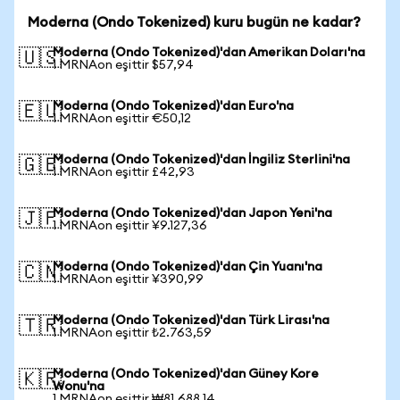
Moderna (Ondo Tokenized) kuru bugün ne kadar?
Moderna (Ondo Tokenized)'dan Amerikan Doları'na
🇺🇸
1 MRNAon eşittir $57,94
Moderna (Ondo Tokenized)'dan Euro'na
🇪🇺
1 MRNAon eşittir €50,12
Moderna (Ondo Tokenized)'dan İngiliz Sterlini'na
🇬🇧
1 MRNAon eşittir £42,93
Moderna (Ondo Tokenized)'dan Japon Yeni'na
🇯🇵
1 MRNAon eşittir ¥9.127,36
Moderna (Ondo Tokenized)'dan Çin Yuanı'na
🇨🇳
1 MRNAon eşittir ¥390,99
Moderna (Ondo Tokenized)'dan Türk Lirası'na
🇹🇷
1 MRNAon eşittir ₺2.763,59
Moderna (Ondo Tokenized)'dan Güney Kore
🇰🇷
Wonu'na
1 MRNAon eşittir ₩81.688,14