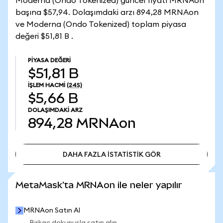
Moderna (Ondo Tokenized) güncel fiyatı MRNAon
başına $57,94. Dolaşımdaki arzı 894,28 MRNAon
ve Moderna (Ondo Tokenized) toplam piyasa
değeri $51,81 B .
PIYASA DEĞERI
$51,81 B
İŞLEM HACMI
(24S)
$5,66 B
DOLAŞIMDAKI ARZ
894,28
MRNAon
DAHA FAZLA İSTATİSTİK GÖR
DAHA FAZLA İSTATİSTİK GÖR
MetaMask'ta MRNAon ile neler yapılır
MRNAon Satın Al