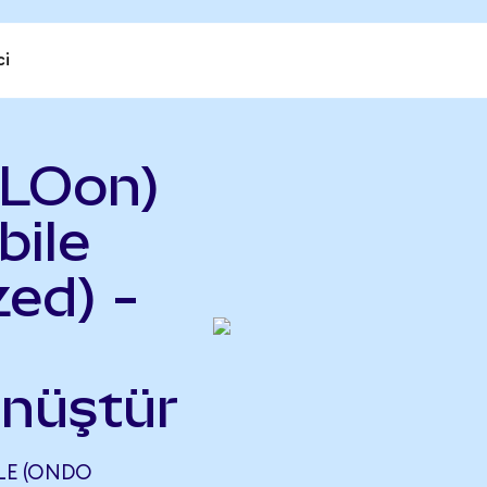
ci
KLOon)
ile
ed) -
önüştür
LE (ONDO