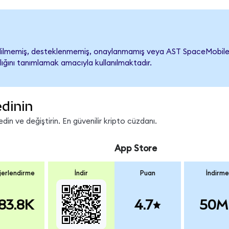
lmemiş, desteklenmemiş, onaylanmamış veya AST SpaceMobile ile il
lığını tanımlamak amacıyla kullanılmaktadır.
edinin
in ve değiştirin. En güvenilir kripto cüzdanı.
App Store
erlendirme
İndir
Puan
İndirme
83.8K
4.7
50M