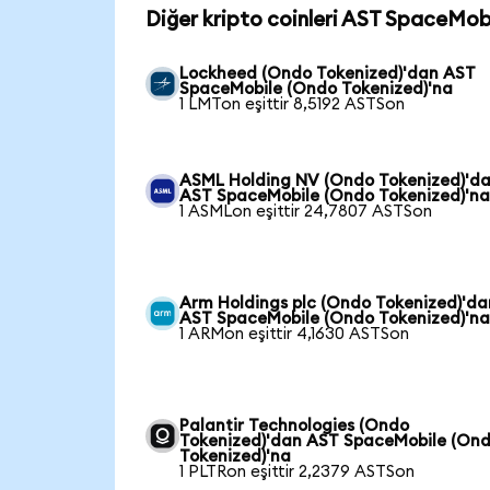
Diğer kripto coinleri AST SpaceMobi
Lockheed (Ondo Tokenized)'dan AST
SpaceMobile (Ondo Tokenized)'na
1 LMTon eşittir 8,5192 ASTSon
ASML Holding NV (Ondo Tokenized)'d
AST SpaceMobile (Ondo Tokenized)'n
1 ASMLon eşittir 24,7807 ASTSon
Arm Holdings plc (Ondo Tokenized)'da
AST SpaceMobile (Ondo Tokenized)'n
1 ARMon eşittir 4,1630 ASTSon
Palantir Technologies (Ondo
Tokenized)'dan AST SpaceMobile (On
Tokenized)'na
1 PLTRon eşittir 2,2379 ASTSon