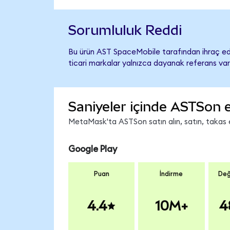
Sorumluluk Reddi
Bu ürün AST SpaceMobile tarafından ihraç edi
ticari markalar yalnızca dayanak referans var
Saniyeler içinde ASTSon 
MetaMask'ta ASTSon satın alın, satın, takas ed
Google Play
Puan
İndirme
Değ
4.4
10M+
4