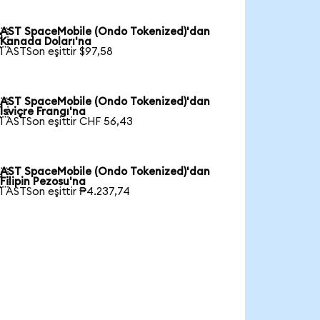
AST SpaceMobile (Ondo Tokenized)'dan

Kanada Doları'na
1 ASTSon eşittir $97,58
AST SpaceMobile (Ondo Tokenized)'dan

İsviçre Frangı'na
1 ASTSon eşittir CHF 56,43
AST SpaceMobile (Ondo Tokenized)'dan

Filipin Pezosu'na
1 ASTSon eşittir ₱4.237,74