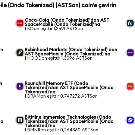
le (Ondo Tokenized) (ASTSon) coin'e çevirin
Coca-Cola (Ondo Tokenized)'dan AST
SpaceMobile (Ondo Tokenized)'na
1 KOon eşittir 1,2691 ASTSon
an
Robinhood Markets (Ondo Tokenized)'dan
a
AST SpaceMobile (Ondo Tokenized)'na
1 HOODon eşittir 1,3096 ASTSon
n
Roundhill Memory ETF (Ondo
a
Tokenized)'dan AST SpaceMobile (Ondo
Tokenized)'na
1 DRAMon eşittir 0,747272 ASTSon
BitMine Immersion Technologies (Ondo
do
Tokenized)'dan AST SpaceMobile (Ondo
Tokenized)'na
1 BMNRon eşittir 0,264360 ASTSon