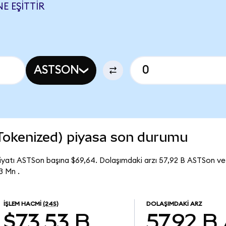
E EŞITTIR
ASTSON
Tokenized) piyasa son durumu
yatı ASTSon başına $69,64. Dolaşımdaki arzı 57,92 B ASTSon v
3 Mn .
İŞLEM HACMI
(24S)
DOLAŞIMDAKI ARZ
$73,53 B
57,92 B