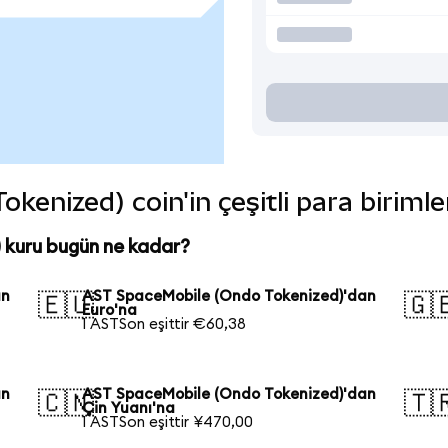
enized) coin'in çeşitli para biriml
kuru bugün ne kadar?
an
AST SpaceMobile (Ondo Tokenized)'dan
🇪🇺
🇬
Euro'na
1 ASTSon eşittir €60,38
an
AST SpaceMobile (Ondo Tokenized)'dan
🇨🇳
🇹
Çin Yuanı'na
1 ASTSon eşittir ¥470,00