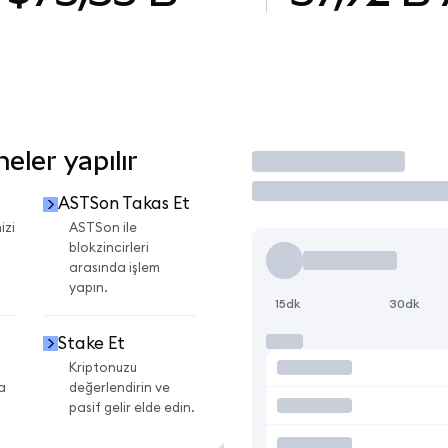
ler yapılır
İşlem Yap
ASTSon Takas Et
izi
ASTSon ile
blokzincirleri
arasında işlem
yapın.
15dk
30dk
Stake Et
Kriptonuzu
a
değerlendirin ve
pasif gelir elde edin.