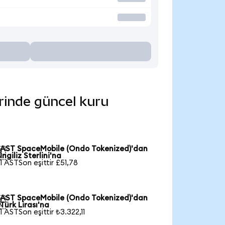
erinde güncel kuru
AST SpaceMobile (Ondo Tokenized)'dan

İngiliz Sterlini'na
1 ASTSon eşittir £51,78
AST SpaceMobile (Ondo Tokenized)'dan

Türk Lirası'na
1 ASTSon eşittir ₺3.322,11