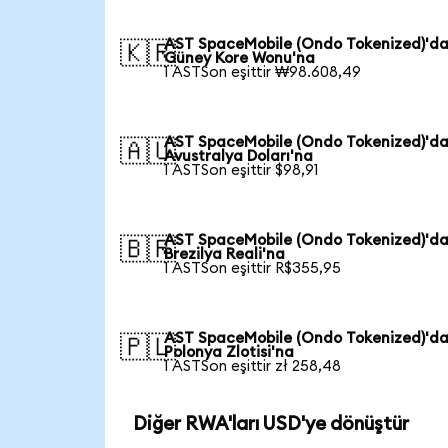
AST SpaceMobile (Ondo Tokenized)'d
🇰🇷
Güney Kore Wonu'na
1 ASTSon eşittir ₩98.608,49
AST SpaceMobile (Ondo Tokenized)'d
🇦🇺
Avustralya Doları'na
1 ASTSon eşittir $98,91
AST SpaceMobile (Ondo Tokenized)'d
🇧🇷
Brezilya Reali'na
1 ASTSon eşittir R$355,95
AST SpaceMobile (Ondo Tokenized)'d
🇵🇱
Polonya Zlotisi'na
1 ASTSon eşittir zł 258,48
Diğer RWA'ları USD'ye dönüştür