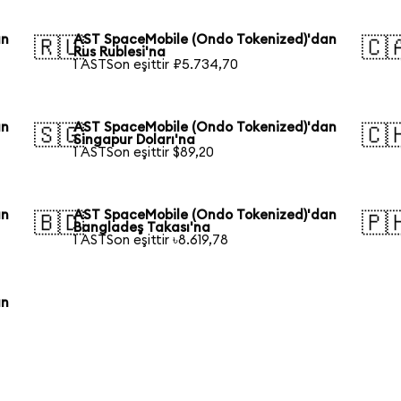
an
AST SpaceMobile (Ondo Tokenized)'dan
🇷🇺
🇨
Rus Rublesi'na
1 ASTSon eşittir ₽5.734,70
an
AST SpaceMobile (Ondo Tokenized)'dan
🇸🇬
🇨
Singapur Doları'na
1 ASTSon eşittir $89,20
an
AST SpaceMobile (Ondo Tokenized)'dan
🇧🇩
🇵
Bangladeş Takası'na
1 ASTSon eşittir ৳8.619,78
an