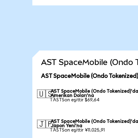
AST SpaceMobile (Ondo Tok
AST SpaceMobile (Ondo Tokenized) 
AST SpaceMobile (Ondo Tokenized)'d
🇺🇸
Amerikan Doları'na
1 ASTSon eşittir $69,64
AST SpaceMobile (Ondo Tokenized)'d
🇯🇵
Japon Yeni'na
1 ASTSon eşittir ¥11.025,91