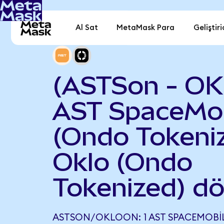
Al Sat
MetaMask Para
Geliştiri
(ASTSon - O
AST SpaceMob
(Ondo Tokeniz
Oklo (Ondo
Tokenized) d
ASTSON/OKLOON: 1 AST SPACEMOBI