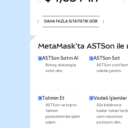
DAHA FAZLA İSTATİSTİK GÖR
DAHA FAZLA İSTATİSTİK GÖR
MetaMask'ta ASTSon ile ne
ASTSon Satın Al
ASTSon Sat
Birkaç dokunuşla
ASTSon coin'lerin
satın alın.
nakde çevirin.
Tahmin Et
Vadeli İşlemler
ASTSon ve kripto
50x kaldıraca
tahmin
kadar token'lard
piyasalarında işlem
uzun veya kısa
yapın.
pozisyon alın.