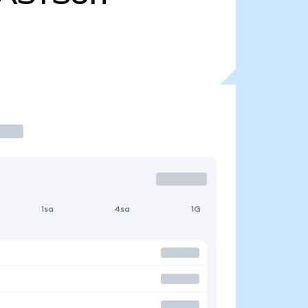
1sa
4sa
1G