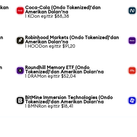
ikan
Coca-Cola (Ondo Tokenized)'dan
Amerikan Doları'na
1 KOon eşittir $88,38
an
Robinhood Markets (Ondo Tokenized)'dan
Amerikan Doları'na
1 HOODon eşittir $91,20
n
Roundhill Memory ETF (Ondo
Tokenized)'dan Amerikan Doları'na
1 DRAMon eşittir $52,04
BitMine Immersion Technologies (Ondo
Tokenized)'dan Amerikan Doları'na
1 BMNRon eşittir $18,41