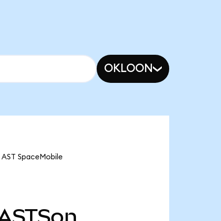
OKLOON
e AST SpaceMobile
ASTSon