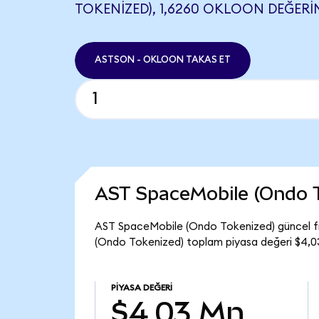
TOKENIZED), 1,6260 OKLOON DEĞERIN
ASTSON - OKLOON TAKAS ET
AST SpaceMobile (Ondo 
AST SpaceMobile (Ondo Tokenized) güncel fi
(Ondo Tokenized) toplam piyasa değeri $4,0
PIYASA DEĞERI
$4,03 Mn