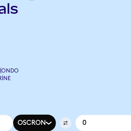
als
 (ONDO
RINE
OSCRON