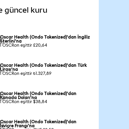
de güncel kuru
Oscar Health (Ondo Tokenized)'dan İngiliz

Sterlini'na
1 OSCRon eşittir £20,64
Oscar Health (Ondo Tokenized)'dan Türk

Lirası'na
1 OSCRon eşittir ₺1.327,89
Oscar Health (Ondo Tokenized)'dan

Kanada Doları'na
1 OSCRon eşittir $38,84
Oscar Health (Ondo Tokenized)'dan

İsviçre Frangı'na