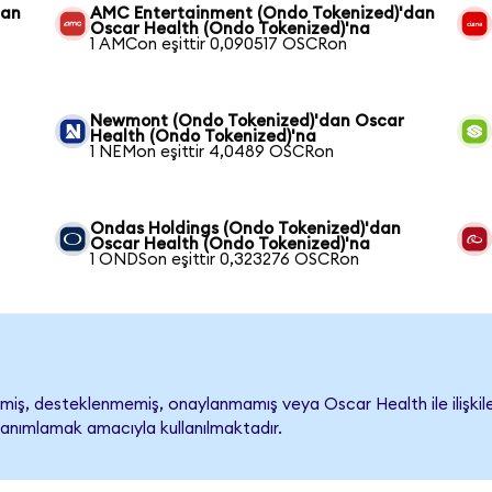
dan
AMC Entertainment (Ondo Tokenized)'dan
Oscar Health (Ondo Tokenized)'na
1 AMCon eşittir 0,090517 OSCRon
Newmont (Ondo Tokenized)'dan Oscar
Health (Ondo Tokenized)'na
1 NEMon eşittir 4,0489 OSCRon
Ondas Holdings (Ondo Tokenized)'dan
Oscar Health (Ondo Tokenized)'na
1 ONDSon eşittir 0,323276 OSCRon
iş, desteklenmemiş, onaylanmamış veya Oscar Health ile ilişkilendi
tanımlamak amacıyla kullanılmaktadır.