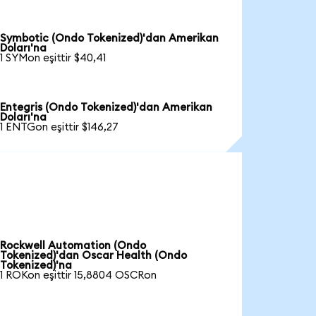
Symbotic (Ondo Tokenized)'dan Amerikan
Doları'na
1 SYMon eşittir $40,41
Entegris (Ondo Tokenized)'dan Amerikan
Doları'na
1 ENTGon eşittir $146,27
Rockwell Automation (Ondo
Tokenized)'dan Oscar Health (Ondo
Tokenized)'na
1 ROKon eşittir 15,8804 OSCRon