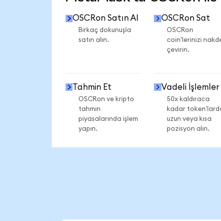
OSCRon Satın Al
OSCRon Sat
Birkaç dokunuşla
OSCRon
satın alın.
coin'lerinizi nakd
çevirin.
Tahmin Et
Vadeli İşlemler
OSCRon ve kripto
50x kaldıraca
tahmin
kadar token'lard
piyasalarında işlem
uzun veya kısa
yapın.
pozisyon alın.