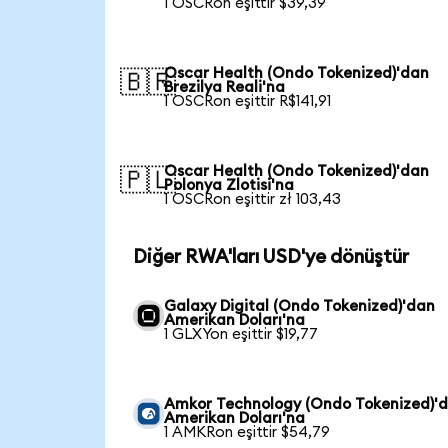
1 OSCRon eşittir $39,39
Oscar Health (Ondo Tokenized)'dan
🇧🇷
Brezilya Reali'na
1 OSCRon eşittir R$141,91
Oscar Health (Ondo Tokenized)'dan
🇵🇱
Polonya Zlotisi'na
1 OSCRon eşittir zł 103,43
Diğer RWA'ları USD'ye dönüştür
Galaxy Digital (Ondo Tokenized)'dan
Amerikan Doları'na
1 GLXYon eşittir $19,77
Amkor Technology (Ondo Tokenized)'
Amerikan Doları'na
1 AMKRon eşittir $54,79