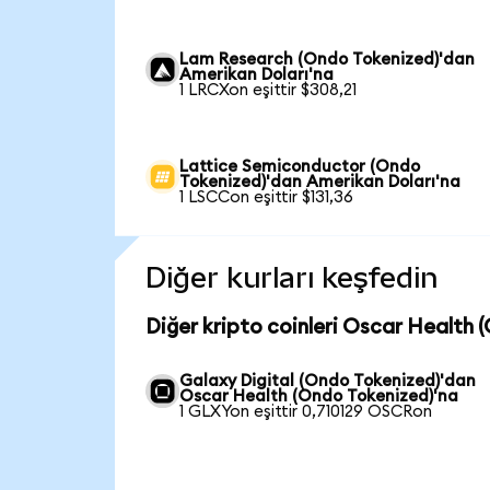
Lam Research (Ondo Tokenized)'dan
Amerikan Doları'na
1 LRCXon eşittir $308,21
Lattice Semiconductor (Ondo
Tokenized)'dan Amerikan Doları'na
1 LSCCon eşittir $131,36
Diğer kurları keşfedin
Diğer kripto coinleri Oscar Health 
Galaxy Digital (Ondo Tokenized)'dan
Oscar Health (Ondo Tokenized)'na
1 GLXYon eşittir 0,710129 OSCRon