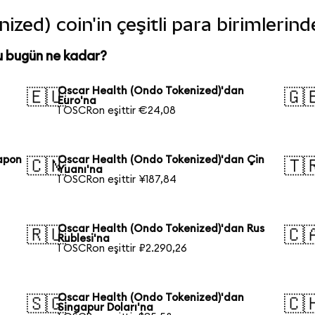
zed) coin'in çeşitli para birimlerin
u bugün ne kadar?
Oscar Health (Ondo Tokenized)'dan
🇪🇺
🇬
Euro'na
1 OSCRon eşittir €24,08
apon
Oscar Health (Ondo Tokenized)'dan Çin
🇨🇳
🇹
Yuanı'na
1 OSCRon eşittir ¥187,84
Oscar Health (Ondo Tokenized)'dan Rus
🇷🇺
🇨
Rublesi'na
1 OSCRon eşittir ₽2.290,26
Oscar Health (Ondo Tokenized)'dan
🇸🇬
🇨
Singapur Doları'na