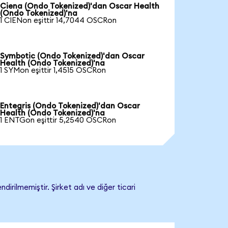
Ciena (Ondo Tokenized)'dan Oscar Health
(Ondo Tokenized)'na
1 CIENon eşittir 14,7044 OSCRon
Symbotic (Ondo Tokenized)'dan Oscar
Health (Ondo Tokenized)'na
1 SYMon eşittir 1,4515 OSCRon
Entegris (Ondo Tokenized)'dan Oscar
Health (Ondo Tokenized)'na
1 ENTGon eşittir 5,2540 OSCRon
rilmemiştir. Şirket adı ve diğer ticari