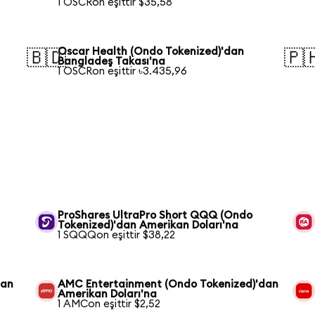
1 OSCRon eşittir $35,58
Oscar Health (Ondo Tokenized)'dan
🇧🇩
🇵
Bangladeş Takası'na
1 OSCRon eşittir ৳3.435,96
ProShares UltraPro Short QQQ (Ondo
Tokenized)'dan Amerikan Doları'na
1 SQQQon eşittir $38,22
dan
AMC Entertainment (Ondo Tokenized)'dan
Amerikan Doları'na
1 AMCon eşittir $2,52