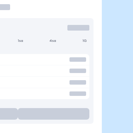
1sa
4sa
1G