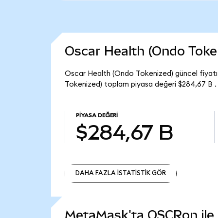
Oscar Health (Ondo Toke
Oscar Health (Ondo Tokenized) güncel fiyat
Tokenized) toplam piyasa değeri $284,67 B .
PIYASA DEĞERI
$284,67 B
DAHA FAZLA İSTATİSTİK GÖR
DAHA FAZLA İSTATİSTİK GÖR
MetaMask'ta OSCRon ile n