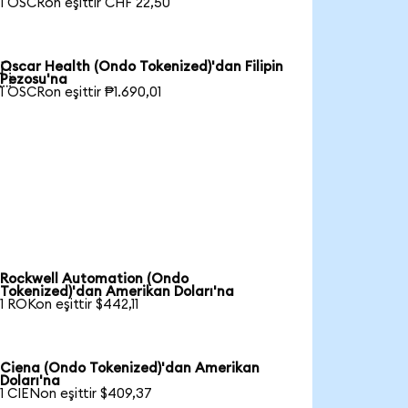
1 OSCRon eşittir CHF 22,50
Oscar Health (Ondo Tokenized)'dan Filipin

Pezosu'na
1 OSCRon eşittir ₱1.690,01
Rockwell Automation (Ondo
Tokenized)'dan Amerikan Doları'na
1 ROKon eşittir $442,11
Ciena (Ondo Tokenized)'dan Amerikan
Doları'na
1 CIENon eşittir $409,37