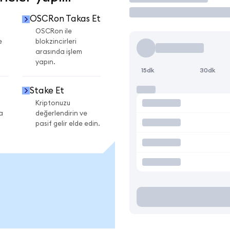
OSCRon Takas Et
OSCRon ile
e
blokzincirleri
arasında işlem
yapın.
15dk
30dk
Stake Et
Kriptonuzu
a
değerlendirin ve
pasif gelir elde edin.