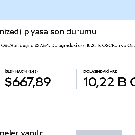
nized) piyasa son durumu
ı OSCRon başına $27,84. Dolaşımdaki arzı 10,22 B OSCRon ve Os
İŞLEM HACMI
(24S)
DOLAŞIMDAKI ARZ
$667,89
10,22 B
eler yapılır
İşlem Yap