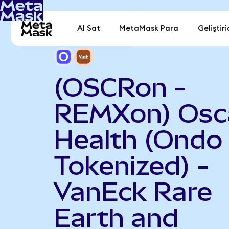
Al Sat
MetaMask Para
Geliştiri
(OSCRon -
REMXon) Osc
Health (Ondo
Tokenized) -
VanEck Rare
Earth and