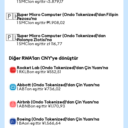
1 SMCIon eşittir ৳3.879,17
Super Micro Computer (Ondo Tokenized)'dan Filipin
🇵🇭
Pezosu'na
1 SMCIon eşittir ₱1.908,02
Super Micro Computer (Ondo Tokenized)'dan
🇵🇱
Polonya Zlotisi'na
1 SMCIon eşittir zł 116,77
Diğer RWA'ları CNY'ye dönüştür
Rocket Lab (Ondo Tokenized)'dan Çin Yuanı'na
1 RKLBon eşittir ¥552,51
Abbott (Ondo Tokenized)'dan Çin Yuanı'na
1 ABTon eşittir ¥736,02
Airbnb (Ondo Tokenized)'dan Çin Yuanı'na
1 ABNBon eşittir ¥1.170,93
Boeing (Ondo Tokenized)'dan Çin Yuanı'na
1 BAon eşittir ¥1.566,64