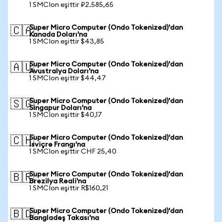
1 SMCIon eşittir ₽2.585,65
Super Micro Computer (Ondo Tokenized)'dan
🇨🇦
Kanada Doları'na
1 SMCIon eşittir $43,85
Super Micro Computer (Ondo Tokenized)'dan
🇦🇺
Avustralya Doları'na
1 SMCIon eşittir $44,47
Super Micro Computer (Ondo Tokenized)'dan
🇸🇬
Singapur Doları'na
1 SMCIon eşittir $40,17
Super Micro Computer (Ondo Tokenized)'dan
🇨🇭
İsviçre Frangı'na
1 SMCIon eşittir CHF 25,40
Super Micro Computer (Ondo Tokenized)'dan
🇧🇷
Brezilya Reali'na
1 SMCIon eşittir R$160,21
Super Micro Computer (Ondo Tokenized)'dan
🇧🇩
Bangladeş Takası'na