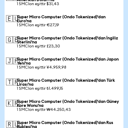
Amerikan Doları'na
1 SMCIon eşittir $31,43
Super Micro Computer (Ondo Tokenized)'dan
🇪🇺
Euro'na
1 SMCIon eşittir €27,19
Super Micro Computer (Ondo Tokenized)'dan İngiliz
🇬🇧
Sterlini'na
1 SMCIon eşittir £23,30
Super Micro Computer (Ondo Tokenized)'dan Japon
🇯🇵
Yeni'na
1 SMCIon eşittir ¥4.959,98
Super Micro Computer (Ondo Tokenized)'dan Türk
🇹🇷
Lirası'na
1 SMCIon eşittir ₺1.499,15
Super Micro Computer (Ondo Tokenized)'dan Güney
🇰🇷
Kore Wonu'na
1 SMCIon eşittir ₩44.250,43
Super Micro Computer (Ondo Tokenized)'dan Rus
🇷🇺
Rublesi'na