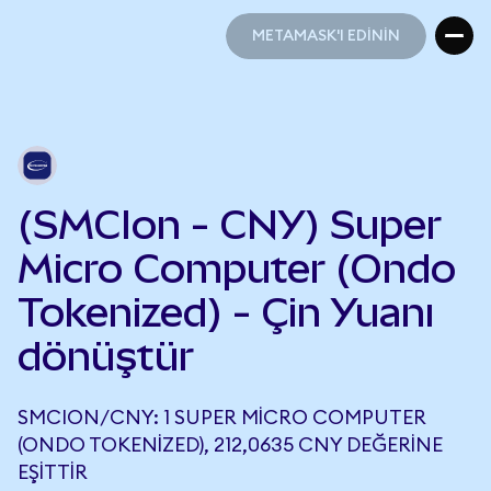
METAMASK'I EDİNİN
METAMASK'I EDİNİN
(SMCIon - CNY) Super
Micro Computer (Ondo
Tokenized) - Çin Yuanı
dönüştür
SMCION/CNY: 1 SUPER MICRO COMPUTER
(ONDO TOKENIZED), 212,0635 CNY DEĞERINE
EŞITTIR