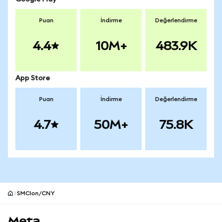
Puan
İndirme
Değerlendirme
4.4
10M+
483.9K
App Store
Puan
İndirme
Değerlendirme
4.7
50M+
75.8K
SMCIon/CNY
MetaMask site alt bilgisi