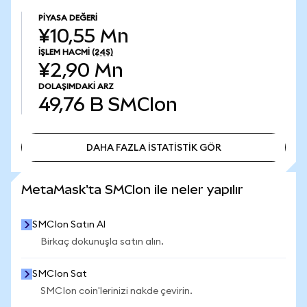
PIYASA DEĞERI
¥10,55 Mn
İŞLEM HACMI
(24S)
¥2,90 Mn
DOLAŞIMDAKI ARZ
49,76 B
SMCIon
DAHA FAZLA İSTATİSTİK GÖR
DAHA FAZLA İSTATİSTİK GÖR
MetaMask'ta SMCIon ile neler yapılır
SMCIon Satın Al
Birkaç dokunuşla satın alın.
SMCIon Sat
SMCIon coin'lerinizi nakde çevirin.