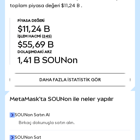
toplam piyasa değeri $11,24 B .
PIYASA DEĞERI
$11,24 B
İŞLEM HACMI
(24S)
$55,69 B
DOLAŞIMDAKI ARZ
1,41 B
SOUNon
DAHA FAZLA İSTATİSTİK GÖR
DAHA FAZLA İSTATİSTİK GÖR
MetaMask'ta SOUNon ile neler yapılır
SOUNon Satın Al
Birkaç dokunuşla satın alın.
SOUNon Sat