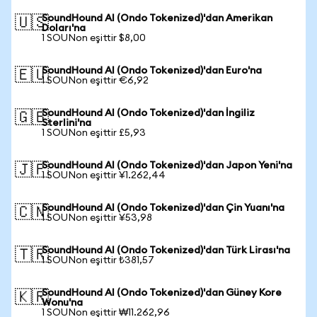
SoundHound AI (Ondo Tokenized)'dan Amerikan
🇺🇸
Doları'na
1 SOUNon eşittir $8,00
SoundHound AI (Ondo Tokenized)'dan Euro'na
🇪🇺
1 SOUNon eşittir €6,92
SoundHound AI (Ondo Tokenized)'dan İngiliz
🇬🇧
Sterlini'na
1 SOUNon eşittir £5,93
SoundHound AI (Ondo Tokenized)'dan Japon Yeni'na
🇯🇵
1 SOUNon eşittir ¥1.262,44
SoundHound AI (Ondo Tokenized)'dan Çin Yuanı'na
🇨🇳
1 SOUNon eşittir ¥53,98
SoundHound AI (Ondo Tokenized)'dan Türk Lirası'na
🇹🇷
1 SOUNon eşittir ₺381,57
SoundHound AI (Ondo Tokenized)'dan Güney Kore
🇰🇷
Wonu'na
1 SOUNon eşittir ₩11.262,96