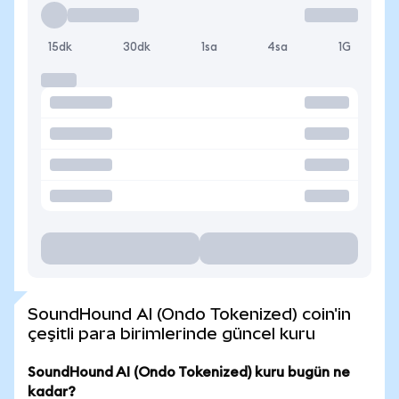
15dk
30dk
1sa
4sa
1G
SoundHound AI (Ondo Tokenized) coin'in
çeşitli para birimlerinde güncel kuru
SoundHound AI (Ondo Tokenized) kuru bugün ne
kadar?