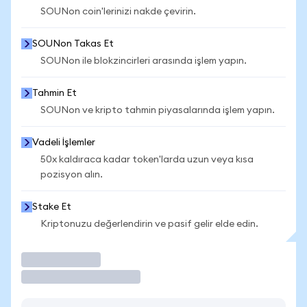
SOUNon coin'lerinizi nakde çevirin.
SOUNon Takas Et
SOUNon ile blokzincirleri arasında işlem yapın.
Tahmin Et
SOUNon ve kripto tahmin piyasalarında işlem yapın.
Vadeli İşlemler
50x kaldıraca kadar token'larda uzun veya kısa
pozisyon alın.
Stake Et
Kriptonuzu değerlendirin ve pasif gelir elde edin.
İşlem Yap