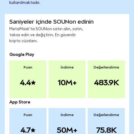
kullanılmaktadır.
Saniyeler içinde SOUNon edinin
MetaMask'ta SOUNon satın alın, satın,
takas edin ve değiştirin. En güvenilir
kripto cüzdanı.
Google Play
Puan
İndirme
Değerlendirme
4.4
10M+
483.9K
App Store
Puan
İndirme
Değerlendirme
4.7
50M+
75.8K