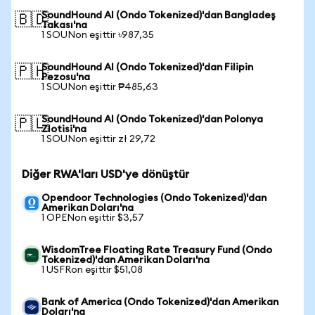
SoundHound AI (Ondo Tokenized)'dan Bangladeş
🇧🇩
Takası'na
1 SOUNon eşittir ৳987,35
SoundHound AI (Ondo Tokenized)'dan Filipin
🇵🇭
Pezosu'na
1 SOUNon eşittir ₱485,63
SoundHound AI (Ondo Tokenized)'dan Polonya
🇵🇱
Zlotisi'na
1 SOUNon eşittir zł 29,72
Diğer RWA'ları USD'ye dönüştür
Opendoor Technologies (Ondo Tokenized)'dan
Amerikan Doları'na
1 OPENon eşittir $3,57
WisdomTree Floating Rate Treasury Fund (Ondo
Tokenized)'dan Amerikan Doları'na
1 USFRon eşittir $51,08
Bank of America (Ondo Tokenized)'dan Amerikan
Doları'na