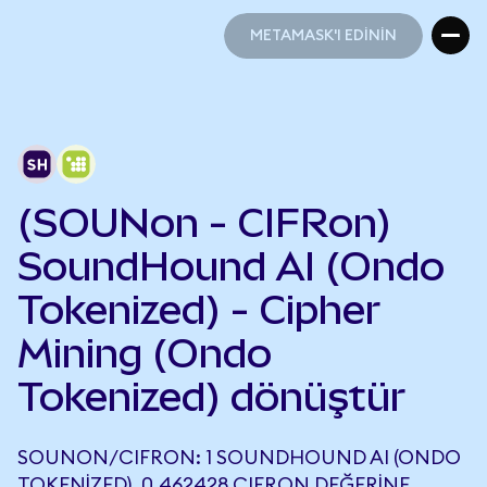
METAMASK'I EDİNİN
METAMASK'I EDİNİN
(SOUNon - CIFRon)
SoundHound AI (Ondo
Tokenized) - Cipher
Mining (Ondo
Tokenized) dönüştür
SOUNON/CIFRON: 1 SOUNDHOUND AI (ONDO
TOKENIZED), 0,462428 CIFRON DEĞERINE