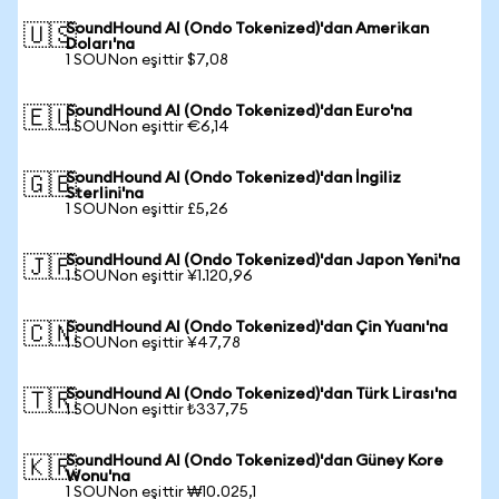
SoundHound AI (Ondo Tokenized)'dan Amerikan
🇺🇸
Doları'na
1 SOUNon eşittir $7,08
SoundHound AI (Ondo Tokenized)'dan Euro'na
🇪🇺
1 SOUNon eşittir €6,14
SoundHound AI (Ondo Tokenized)'dan İngiliz
🇬🇧
Sterlini'na
1 SOUNon eşittir £5,26
SoundHound AI (Ondo Tokenized)'dan Japon Yeni'na
🇯🇵
1 SOUNon eşittir ¥1.120,96
SoundHound AI (Ondo Tokenized)'dan Çin Yuanı'na
🇨🇳
1 SOUNon eşittir ¥47,78
SoundHound AI (Ondo Tokenized)'dan Türk Lirası'na
🇹🇷
1 SOUNon eşittir ₺337,75
SoundHound AI (Ondo Tokenized)'dan Güney Kore
🇰🇷
Wonu'na
1 SOUNon eşittir ₩10.025,1