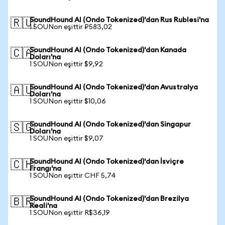
SoundHound AI (Ondo Tokenized)'dan Rus Rublesi'na
🇷🇺
1 SOUNon eşittir ₽583,02
SoundHound AI (Ondo Tokenized)'dan Kanada
🇨🇦
Doları'na
1 SOUNon eşittir $9,92
SoundHound AI (Ondo Tokenized)'dan Avustralya
🇦🇺
Doları'na
1 SOUNon eşittir $10,06
SoundHound AI (Ondo Tokenized)'dan Singapur
🇸🇬
Doları'na
1 SOUNon eşittir $9,07
SoundHound AI (Ondo Tokenized)'dan İsviçre
🇨🇭
Frangı'na
1 SOUNon eşittir CHF 5,74
SoundHound AI (Ondo Tokenized)'dan Brezilya
🇧🇷
Reali'na
1 SOUNon eşittir R$36,19