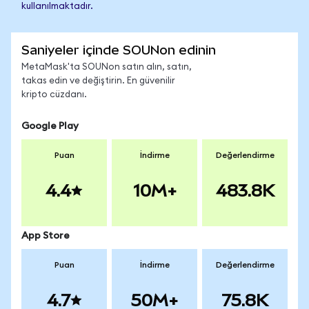
kullanılmaktadır.
Saniyeler içinde SOUNon edinin
MetaMask'ta SOUNon satın alın, satın,
takas edin ve değiştirin. En güvenilir
kripto cüzdanı.
Google Play
Puan
İndirme
Değerlendirme
4.4
10M+
483.8K
App Store
Puan
İndirme
Değerlendirme
4.7
50M+
75.8K