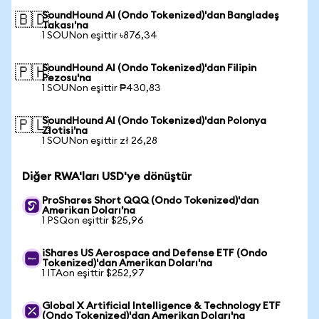
SoundHound AI (Ondo Tokenized)'dan Bangladeş
🇧🇩
Takası'na
1 SOUNon eşittir ৳876,34
SoundHound AI (Ondo Tokenized)'dan Filipin
🇵🇭
Pezosu'na
1 SOUNon eşittir ₱430,83
SoundHound AI (Ondo Tokenized)'dan Polonya
🇵🇱
Zlotisi'na
1 SOUNon eşittir zł 26,28
Diğer RWA'ları USD'ye dönüştür
ProShares Short QQQ (Ondo Tokenized)'dan
Amerikan Doları'na
1 PSQon eşittir $25,96
iShares US Aerospace and Defense ETF (Ondo
Tokenized)'dan Amerikan Doları'na
1 ITAon eşittir $252,97
Global X Artificial Intelligence & Technology ETF
(Ondo Tokenized)'dan Amerikan Doları'na