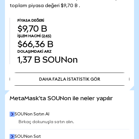
toplam piyasa değeri $9,70 B .
PIYASA DEĞERI
$9,70 B
İŞLEM HACMI
(24S)
$66,36 B
DOLAŞIMDAKI ARZ
1,37 B
SOUNon
DAHA FAZLA İSTATİSTİK GÖR
DAHA FAZLA İSTATİSTİK GÖR
MetaMask'ta SOUNon ile neler yapılır
SOUNon Satın Al
Birkaç dokunuşla satın alın.
SOUNon Sat