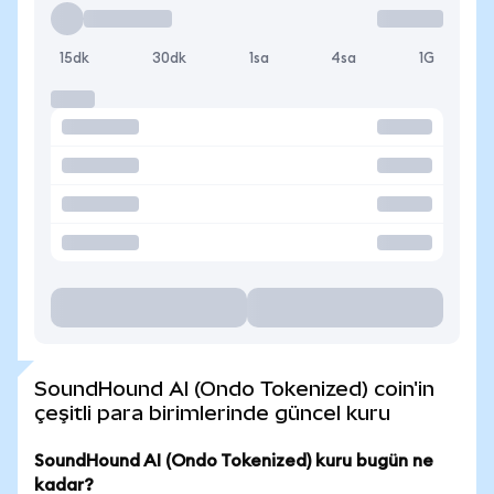
15dk
30dk
1sa
4sa
1G
SoundHound AI (Ondo Tokenized) coin'in
çeşitli para birimlerinde güncel kuru
SoundHound AI (Ondo Tokenized) kuru bugün ne
kadar?