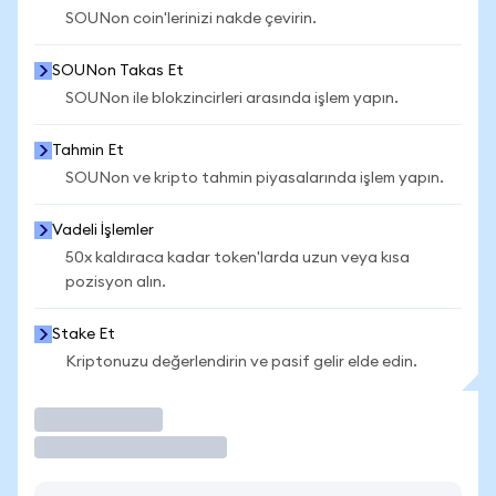
SOUNon coin'lerinizi nakde çevirin.
SOUNon Takas Et
SOUNon ile blokzincirleri arasında işlem yapın.
Tahmin Et
SOUNon ve kripto tahmin piyasalarında işlem yapın.
Vadeli İşlemler
50x kaldıraca kadar token'larda uzun veya kısa
pozisyon alın.
Stake Et
Kriptonuzu değerlendirin ve pasif gelir elde edin.
İşlem Yap