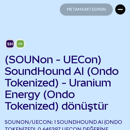
METAMASK'I EDİNİN
METAMASK'I EDİNİN
(SOUNon - UECon)
SoundHound AI (Ondo
Tokenized) - Uranium
Energy (Ondo
Tokenized) dönüştür
SOUNON/UECON: 1 SOUNDHOUND AI (ONDO
TOKENIZED), 0,645397 UECON DEĞERINE