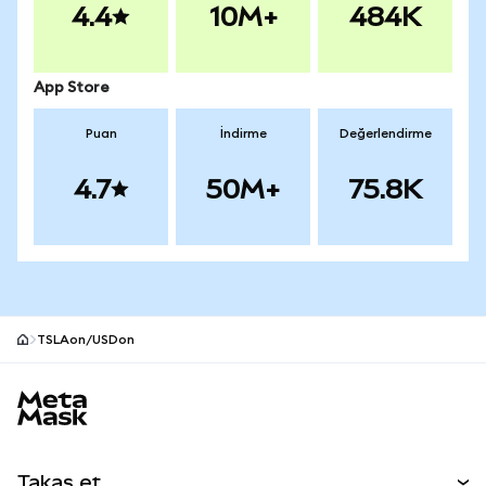
4.4
10M+
484K
App Store
Puan
İndirme
Değerlendirme
4.7
50M+
75.8K
TSLAon/USDon
MetaMask site alt bilgisi
Takas et