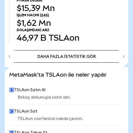
PIYASA DEĞERI
$15,39 Mn
İŞLEM HACMI
(24S)
$1,62 Mn
DOLAŞIMDAKI ARZ
46,97 B
TSLAon
DAHA FAZLA İSTATİSTİK GÖR
DAHA FAZLA İSTATİSTİK GÖR
MetaMask'ta TSLAon ile neler yapılır
TSLAon Satın Al
Birkaç dokunuşla satın alın.
TSLAon Sat
TSLAon coin'lerinizi nakde çevirin.
TSLAon Takas Et