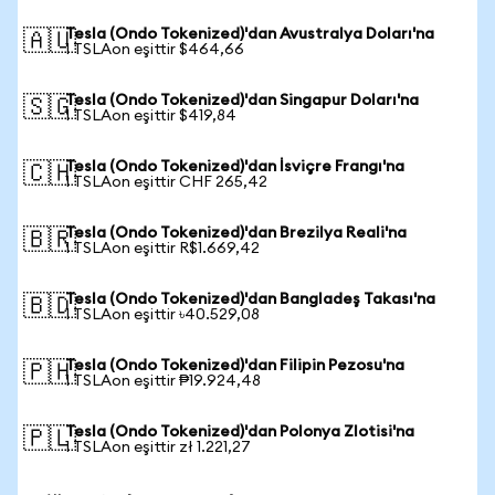
Tesla (Ondo Tokenized)'dan Avustralya Doları'na
🇦🇺
1 TSLAon eşittir $464,66
Tesla (Ondo Tokenized)'dan Singapur Doları'na
🇸🇬
1 TSLAon eşittir $419,84
Tesla (Ondo Tokenized)'dan İsviçre Frangı'na
🇨🇭
1 TSLAon eşittir CHF 265,42
Tesla (Ondo Tokenized)'dan Brezilya Reali'na
🇧🇷
1 TSLAon eşittir R$1.669,42
Tesla (Ondo Tokenized)'dan Bangladeş Takası'na
🇧🇩
1 TSLAon eşittir ৳40.529,08
Tesla (Ondo Tokenized)'dan Filipin Pezosu'na
🇵🇭
1 TSLAon eşittir ₱19.924,48
Tesla (Ondo Tokenized)'dan Polonya Zlotisi'na
🇵🇱
1 TSLAon eşittir zł 1.221,27