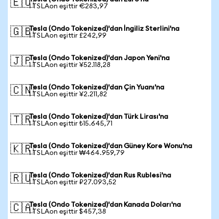
🇪🇺
1 TSLAon eşittir €283,97
Tesla (Ondo Tokenized)'dan İngiliz Sterlini'na
🇬🇧
1 TSLAon eşittir £242,99
Tesla (Ondo Tokenized)'dan Japon Yeni'na
🇯🇵
1 TSLAon eşittir ¥52.118,28
Tesla (Ondo Tokenized)'dan Çin Yuanı'na
🇨🇳
1 TSLAon eşittir ¥2.211,82
Tesla (Ondo Tokenized)'dan Türk Lirası'na
🇹🇷
1 TSLAon eşittir ₺15.645,71
Tesla (Ondo Tokenized)'dan Güney Kore Wonu'na
🇰🇷
1 TSLAon eşittir ₩464.959,79
Tesla (Ondo Tokenized)'dan Rus Rublesi'na
🇷🇺
1 TSLAon eşittir ₽27.093,52
Tesla (Ondo Tokenized)'dan Kanada Doları'na
🇨🇦
1 TSLAon eşittir $457,38