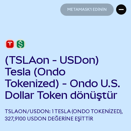
METAMASK'I EDİNİN
METAMASK'I EDİNİN
(TSLAon - USDon)
Tesla (Ondo
Tokenized) - Ondo U.S.
Dollar Token dönüştür
TSLAON/USDON: 1 TESLA (ONDO TOKENIZED),
327,9100 USDON DEĞERINE EŞITTIR