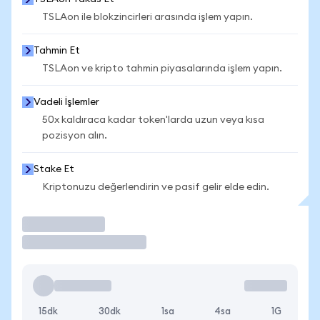
TSLAon ile blokzincirleri arasında işlem yapın.
Tahmin Et
TSLAon ve kripto tahmin piyasalarında işlem yapın.
Vadeli İşlemler
50x kaldıraca kadar token'larda uzun veya kısa
pozisyon alın.
Stake Et
Kriptonuzu değerlendirin ve pasif gelir elde edin.
İşlem Yap
15dk
30dk
1sa
4sa
1G