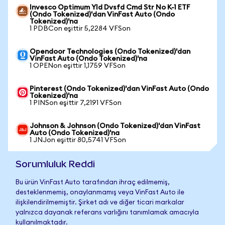
Invesco Optimum Yld Dvsfd Cmd Str No K-1 ETF
(Ondo Tokenized)'dan VinFast Auto (Ondo
Tokenized)'na
1 PDBCon eşittir 5,2284 VFSon
Opendoor Technologies (Ondo Tokenized)'dan
VinFast Auto (Ondo Tokenized)'na
1 OPENon eşittir 1,1759 VFSon
Pinterest (Ondo Tokenized)'dan VinFast Auto (Ondo
Tokenized)'na
1 PINSon eşittir 7,2191 VFSon
Johnson & Johnson (Ondo Tokenized)'dan VinFast
Auto (Ondo Tokenized)'na
1 JNJon eşittir 80,5741 VFSon
Sorumluluk Reddi
Bu ürün VinFast Auto tarafından ihraç edilmemiş,
desteklenmemiş, onaylanmamış veya VinFast Auto ile
ilişkilendirilmemiştir. Şirket adı ve diğer ticari markalar
yalnızca dayanak referans varlığını tanımlamak amacıyla
kullanılmaktadır.