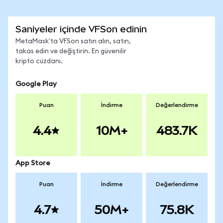
Saniyeler içinde VFSon edinin
MetaMask'ta VFSon satın alın, satın,
takas edin ve değiştirin. En güvenilir
kripto cüzdanı.
Google Play
Puan
İndirme
Değerlendirme
4.4
10M+
483.7K
App Store
Puan
İndirme
Değerlendirme
4.7
50M+
75.8K