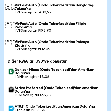
VinFast Auto (Ondo Tokenized)'dan Bangladeş
🇧🇩
Takası'na
1 VFSon eşittir ৳400,97
VinFast Auto (Ondo Tokenized)'dan Filipin
🇵🇭
Pezosu'na
1 VFSon eşittir ₱196,90
VinFast Auto (Ondo Tokenized)'dan Polonya
🇵🇱
Zlotisi'na
1 VFSon eşittir zł 12,09
Diğer RWA'ları USD'ye dönüştür
Denison Mines (Ondo Tokenized)'dan Amerikan
Doları'na
1 DNNon eşittir $3,06
Strive Preferred (Ondo Tokenized)'dan Amerikan
Doları'na
1 SATAon eşittir $99,57
AT&T (Ondo Tokenized)'dan Amerikan Doları'na
1 Ton eşittir $23,36