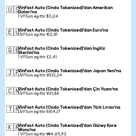
VinFast Auto (Ondo Tokenized)'dan Amerikan
🇺🇸
Doları'na
1 VFSon eşittir $3,24
VinFast Auto (Ondo Tokenized)'dan Euro'na
🇪🇺
1 VFSon eşittir €2,81
VinFast Auto (Ondo Tokenized)'dan İngiliz
🇬🇧
Sterlini'na
1 VFSon eşittir £2,41
VinFast Auto (Ondo Tokenized)'dan Japon Yeni'na
🇯🇵
1 VFSon eşittir ¥513,24
VinFast Auto (Ondo Tokenized)'dan Çin Yuanı'na
🇨🇳
1 VFSon eşittir ¥21,86
VinFast Auto (Ondo Tokenized)'dan Türk Lirası'na
🇹🇷
1 VFSon eşittir ₺154,17
VinFast Auto (Ondo Tokenized)'dan Güney Kore
🇰🇷
Wonu'na
1 VFSon eşittir ₩4.611,93