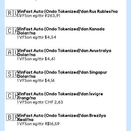
VinFast Auto (Ondo Tokenized)'dan Rus Rublesi'na
🇷🇺
1 VFSon eşittir ₽263,91
VinFast Auto (Ondo Tokenized)'dan Kanada
🇨🇦
Doları'na
1 VFSon eşittir $4,54
VinFast Auto (Ondo Tokenized)'dan Avustralya
🇦🇺
Doları'na
1 VFSon eşittir $4,61
VinFast Auto (Ondo Tokenized)'dan Singapur
🇸🇬
Doları'na
1 VFSon eşittir $4,16
VinFast Auto (Ondo Tokenized)'dan İsviçre
🇨🇭
Frangı'na
1 VFSon eşittir CHF 2,63
VinFast Auto (Ondo Tokenized)'dan Brezilya
🇧🇷
Reali'na
1 VFSon eşittir R$16,59