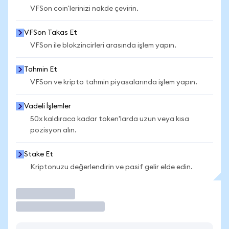
VFSon coin'lerinizi nakde çevirin.
VFSon Takas Et
VFSon ile blokzincirleri arasında işlem yapın.
Tahmin Et
VFSon ve kripto tahmin piyasalarında işlem yapın.
Vadeli İşlemler
50x kaldıraca kadar token'larda uzun veya kısa
pozisyon alın.
Stake Et
Kriptonuzu değerlendirin ve pasif gelir elde edin.
İşlem Yap