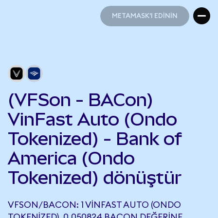
METAMASK'I EDİNİN
METAMASK'I EDİNİN
(VFSon - BACon)
VinFast Auto (Ondo
Tokenized) - Bank of
America (Ondo
Tokenized) dönüştür
VFSON/BACON: 1 VINFAST AUTO (ONDO
TOKENIZED), 0,050824 BACON DEĞERINE