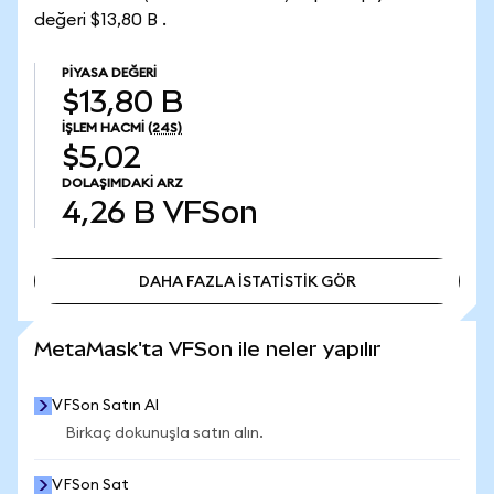
değeri $13,80 B .
PIYASA DEĞERI
$13,80 B
İŞLEM HACMI
(24S)
$5,02
DOLAŞIMDAKI ARZ
4,26 B
VFSon
DAHA FAZLA İSTATİSTİK GÖR
DAHA FAZLA İSTATİSTİK GÖR
MetaMask'ta VFSon ile neler yapılır
VFSon Satın Al
Birkaç dokunuşla satın alın.
VFSon Sat