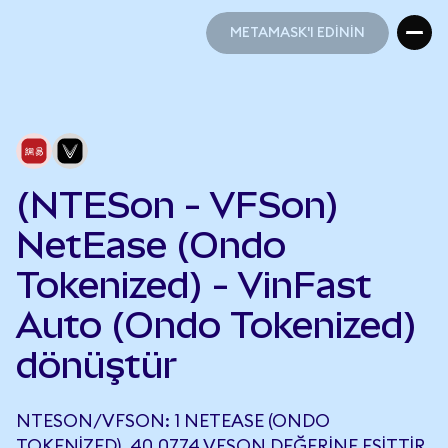
METAMASK'I EDİNİN
METAMASK'I EDİNİN
(NTESon - VFSon)
NetEase (Ondo
Tokenized) - VinFast
Auto (Ondo Tokenized)
dönüştür
NTESON/VFSON: 1 NETEASE (ONDO
TOKENIZED), 40,0774 VFSON DEĞERINE EŞITTIR