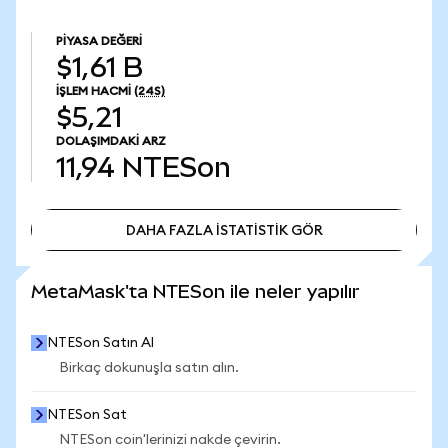
PIYASA DEĞERI
$1,61 B
İŞLEM HACMI
(24S)
$5,21
DOLAŞIMDAKI ARZ
11,94
NTESon
DAHA FAZLA İSTATİSTİK GÖR
DAHA FAZLA İSTATİSTİK GÖR
MetaMask'ta NTESon ile neler yapılır
NTESon Satın Al
Birkaç dokunuşla satın alın.
NTESon Sat
NTESon coin'lerinizi nakde çevirin.