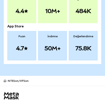
4.4
10M+
484K
App Store
Puan
İndirme
Değerlendirme
4.7
50M+
75.8K
NTESon/VFSon
MetaMask site alt bilgisi