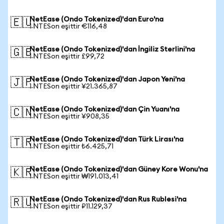
NetEase (Ondo Tokenized)'dan Euro'na
🇪🇺
1 NTESon eşittir €116,48
NetEase (Ondo Tokenized)'dan İngiliz Sterlini'na
🇬🇧
1 NTESon eşittir £99,72
NetEase (Ondo Tokenized)'dan Japon Yeni'na
🇯🇵
1 NTESon eşittir ¥21.365,87
NetEase (Ondo Tokenized)'dan Çin Yuanı'na
🇨🇳
1 NTESon eşittir ¥908,35
NetEase (Ondo Tokenized)'dan Türk Lirası'na
🇹🇷
1 NTESon eşittir ₺6.425,71
NetEase (Ondo Tokenized)'dan Güney Kore Wonu'na
🇰🇷
1 NTESon eşittir ₩191.013,41
NetEase (Ondo Tokenized)'dan Rus Rublesi'na
🇷🇺
1 NTESon eşittir ₽11.129,37