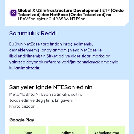
Global X US Infrastructure Development ETF (Ondo
Tokenized)'dan NetEase (Ondo Tokenized)'na
1 PAVEon eşittir 0,433536 NTESon
Sorumluluk Reddi
Bu ürün NetEase tarafından ihraç edilmemiş,
desteklenmemiş, onaylanmamış veya NetEase ile
ilişkilendirilmemiştir. Şirket adı ve diğer ticari markalar
yalnızca dayanak referans varlığını tanımlamak amacıyla
kullanılmaktadır.
Saniyeler içinde NTESon edinin
MetaMask'ta NTESon satın alın, satın,
takas edin ve değiştirin. En güvenilir
kripto cüzdanı.
Google Play
Puan
İndirme
Değerlendirme