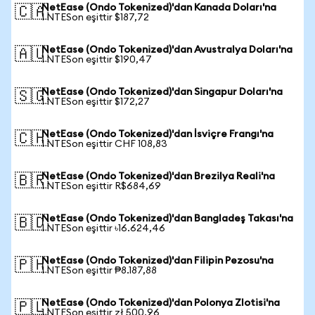
NetEase (Ondo Tokenized)'dan Kanada Doları'na
🇨🇦
1 NTESon eşittir $187,72
NetEase (Ondo Tokenized)'dan Avustralya Doları'na
🇦🇺
1 NTESon eşittir $190,47
NetEase (Ondo Tokenized)'dan Singapur Doları'na
🇸🇬
1 NTESon eşittir $172,27
NetEase (Ondo Tokenized)'dan İsviçre Frangı'na
🇨🇭
1 NTESon eşittir CHF 108,83
NetEase (Ondo Tokenized)'dan Brezilya Reali'na
🇧🇷
1 NTESon eşittir R$684,69
NetEase (Ondo Tokenized)'dan Bangladeş Takası'na
🇧🇩
1 NTESon eşittir ৳16.624,46
NetEase (Ondo Tokenized)'dan Filipin Pezosu'na
🇵🇭
1 NTESon eşittir ₱8.187,88
NetEase (Ondo Tokenized)'dan Polonya Zlotisi'na
🇵🇱
1 NTESon eşittir zł 500,96