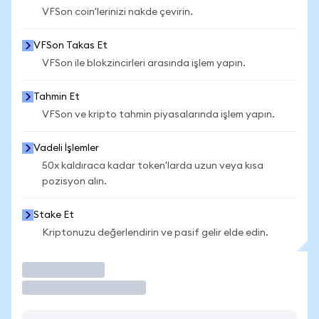
VFSon coin'lerinizi nakde çevirin.
VFSon Takas Et
VFSon ile blokzincirleri arasında işlem yapın.
Tahmin Et
VFSon ve kripto tahmin piyasalarında işlem yapın.
Vadeli İşlemler
50x kaldıraca kadar token'larda uzun veya kısa
pozisyon alın.
Stake Et
Kriptonuzu değerlendirin ve pasif gelir elde edin.
İşlem Yap