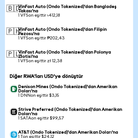
VinFast Auto (Ondo Tokenized)'dan Bangladeş
🇧🇩
Takası'na
1 VFSon eşittir ৳412,18
VinFast Auto (Ondo Tokenized)'dan Filipin
🇵🇭
Pezosu'na
1 VFSon eşittir ₱202,43
VinFast Auto (Ondo Tokenized)'dan Polonya
🇵🇱
Zlotisi'na
1 VFSon eşittir zł 12,38
Diğer RWA'ları USD'ye dönüştür
Denison Mines (Ondo Tokenized)'dan Amerikan
Doları'na
1 DNNon eşittir $3,15
Strive Preferred (Ondo Tokenized)'dan Amerikan
Doları'na
1 SATAon eşittir $99,57
AT&T (Ondo Tokenized)'dan Amerikan Doları'na
1 Ton eşittir $24,12