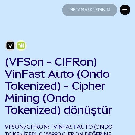
METAMASK'I EDİNİN
METAMASK'I EDİNİN
(VFSon - CIFRon)
VinFast Auto (Ondo
Tokenized) - Cipher
Mining (Ondo
Tokenized) dönüştür
VFSON/CIFRON: 1 VINFAST AUTO (ONDO
TOKENIZED), 0,188990 CIFRON DEĞERINE