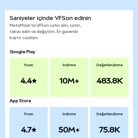
Saniyeler içinde VFSon edinin
MetaMask'ta VFSon satın alın, satın,
takas edin ve değiştirin. En güvenilir
kripto cüzdanı.
Google Play
Puan
İndirme
Değerlendirme
4.4
10M+
483.8K
App Store
Puan
İndirme
Değerlendirme
4.7
50M+
75.8K