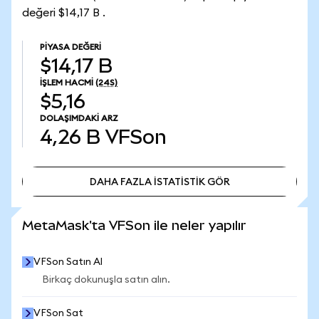
değeri $14,17 B .
PIYASA DEĞERI
$14,17 B
İŞLEM HACMI
(24S)
$5,16
DOLAŞIMDAKI ARZ
4,26 B
VFSon
DAHA FAZLA İSTATİSTİK GÖR
DAHA FAZLA İSTATİSTİK GÖR
MetaMask'ta VFSon ile neler yapılır
VFSon Satın Al
Birkaç dokunuşla satın alın.
VFSon Sat