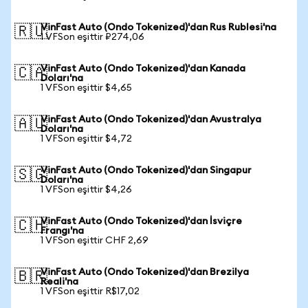
VinFast Auto (Ondo Tokenized)'dan Rus Rublesi'na
🇷🇺
1 VFSon eşittir ₽274,06
VinFast Auto (Ondo Tokenized)'dan Kanada
🇨🇦
Doları'na
1 VFSon eşittir $4,65
VinFast Auto (Ondo Tokenized)'dan Avustralya
🇦🇺
Doları'na
1 VFSon eşittir $4,72
VinFast Auto (Ondo Tokenized)'dan Singapur
🇸🇬
Doları'na
1 VFSon eşittir $4,26
VinFast Auto (Ondo Tokenized)'dan İsviçre
🇨🇭
Frangı'na
1 VFSon eşittir CHF 2,69
VinFast Auto (Ondo Tokenized)'dan Brezilya
🇧🇷
Reali'na
1 VFSon eşittir R$17,02