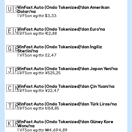
VinFast Auto (Ondo Tokenized)'dan Amerikan
🇺🇸
Doları'na
1 VFSon eşittir $3,33
VinFast Auto (Ondo Tokenized)'dan Euro'na
🇪🇺
1 VFSon eşittir €2,88
VinFast Auto (Ondo Tokenized)'dan İngiliz
🇬🇧
Sterlini'na
1 VFSon eşittir £2,47
VinFast Auto (Ondo Tokenized)'dan Japon Yeni'na
🇯🇵
1 VFSon eşittir ¥525,25
VinFast Auto (Ondo Tokenized)'dan Çin Yuanı'na
🇨🇳
1 VFSon eşittir ¥22,47
VinFast Auto (Ondo Tokenized)'dan Türk Lirası'na
🇹🇷
1 VFSon eşittir ₺158,85
VinFast Auto (Ondo Tokenized)'dan Güney Kore
🇰🇷
Wonu'na
1 VFSon eşittir ₩4.694,89