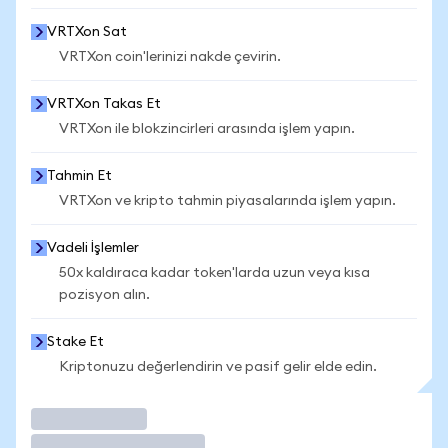
VRTXon Sat
VRTXon coin'lerinizi nakde çevirin.
VRTXon Takas Et
VRTXon ile blokzincirleri arasında işlem yapın.
Tahmin Et
VRTXon ve kripto tahmin piyasalarında işlem yapın.
Vadeli İşlemler
50x kaldıraca kadar token'larda uzun veya kısa
pozisyon alın.
Stake Et
Kriptonuzu değerlendirin ve pasif gelir elde edin.
İşlem Yap