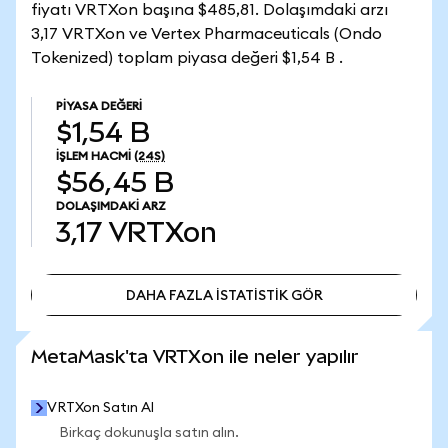
fiyatı VRTXon başına $485,81. Dolaşımdaki arzı
3,17 VRTXon ve Vertex Pharmaceuticals (Ondo
Tokenized) toplam piyasa değeri $1,54 B .
PIYASA DEĞERI
$1,54 B
İŞLEM HACMI
(24S)
$56,45 B
DOLAŞIMDAKI ARZ
3,17
VRTXon
DAHA FAZLA İSTATİSTİK GÖR
DAHA FAZLA İSTATİSTİK GÖR
MetaMask'ta VRTXon ile neler yapılır
VRTXon Satın Al
Birkaç dokunuşla satın alın.