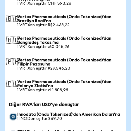
1 VRTXon eşittir CHF 393,26
Vertex Pharmaceuticals (Ondo Tokenized)'dan
🇧🇷
Brezilya Reali'na
1 VRTXon eşittir R$2.488,22
Vertex Pharmaceuticals (Ondo Tokenized)'dan
🇧🇩
Bangladeş Takası'na
1 VRTXon eşittir ৳60.045,26
Vertex Pharmaceuticals (Ondo Tokenized)'dan
🇵🇭
Filipin Pezosu'na
1 VRTXon eşittir ₱29.546,23
Vertex Pharmaceuticals (Ondo Tokenized)'dan
🇵🇱
Polonya Zlotisi'na
1 VRTXon eşittir zł 1.808,98
Diğer RWA'ları USD'ye dönüştür
Innodata (Ondo Tokenized)'dan Amerikan Doları'na
1 INODon eşittir $69,70