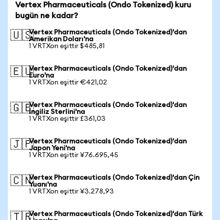
Vertex Pharmaceuticals (Ondo Tokenized) kuru
bugün ne kadar?
Vertex Pharmaceuticals (Ondo Tokenized)'dan
🇺🇸
Amerikan Doları'na
1 VRTXon eşittir $485,81
Vertex Pharmaceuticals (Ondo Tokenized)'dan
🇪🇺
Euro'na
1 VRTXon eşittir €421,02
Vertex Pharmaceuticals (Ondo Tokenized)'dan
🇬🇧
İngiliz Sterlini'na
1 VRTXon eşittir £361,03
Vertex Pharmaceuticals (Ondo Tokenized)'dan
🇯🇵
Japon Yeni'na
1 VRTXon eşittir ¥76.695,45
Vertex Pharmaceuticals (Ondo Tokenized)'dan Çin
🇨🇳
Yuanı'na
1 VRTXon eşittir ¥3.278,93
Vertex Pharmaceuticals (Ondo Tokenized)'dan Türk
🇹🇷