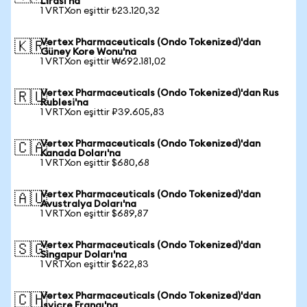
Lirası'na
1 VRTXon eşittir ₺23.120,32
Vertex Pharmaceuticals (Ondo Tokenized)'dan
🇰🇷
Güney Kore Wonu'na
1 VRTXon eşittir ₩692.181,02
Vertex Pharmaceuticals (Ondo Tokenized)'dan Rus
🇷🇺
Rublesi'na
1 VRTXon eşittir ₽39.605,83
Vertex Pharmaceuticals (Ondo Tokenized)'dan
🇨🇦
Kanada Doları'na
1 VRTXon eşittir $680,68
Vertex Pharmaceuticals (Ondo Tokenized)'dan
🇦🇺
Avustralya Doları'na
1 VRTXon eşittir $689,87
Vertex Pharmaceuticals (Ondo Tokenized)'dan
🇸🇬
Singapur Doları'na
1 VRTXon eşittir $622,83
Vertex Pharmaceuticals (Ondo Tokenized)'dan
🇨🇭
İsviçre Frangı'na