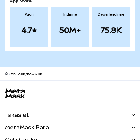
App Store
Puan
İndirme
Değerlendirme
4.7
50M+
75.8K
VRTXon/EXODon
MetaMask site alt bilgisi
Takas et
Takas İşlemleri
MetaMask Para
Tahmin Et
YENİ
Kripto Al
Geliştiriciler