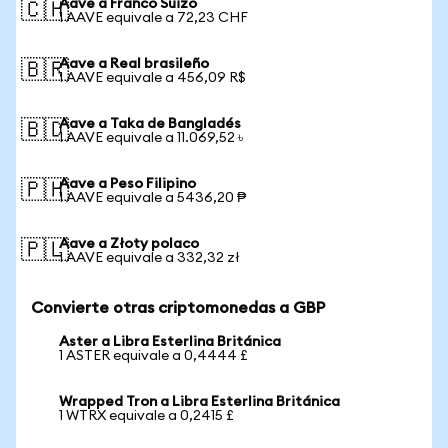
Aave a Franco Suizo
🇨🇭
1 AAVE equivale a 72,23 CHF
Aave a Real brasileño
🇧🇷
1 AAVE equivale a 456,09 R$
Aave a Taka de Bangladés
🇧🇩
1 AAVE equivale a 11.069,52 ৳
Aave a Peso Filipino
🇵🇭
1 AAVE equivale a 5436,20 ₱
Aave a Złoty polaco
🇵🇱
1 AAVE equivale a 332,32 zł
Convierte otras criptomonedas a GBP
Aster a Libra Esterlina Británica
1 ASTER equivale a 0,4444 £
Wrapped Tron a Libra Esterlina Británica
1 WTRX equivale a 0,2415 £