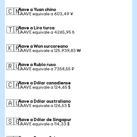
Aave a Yuan chino
🇨🇳
1 AAVE equivale a 603,49 ¥
Aave a Lira turca
🇹🇷
1 AAVE equivale a 4265,95 ₺
Aave a Won surcoreano
🇰🇷
1 AAVE equivale a 125.939,83 ₩
Aave a Rublo ruso
🇷🇺
1 AAVE equivale a 7358,55 ₽
Aave a Dólar canadiense
🇨🇦
1 AAVE equivale a 124,65 $
Aave a Dólar australiano
🇦🇺
1 AAVE equivale a 126,53 $
Aave a Dólar de Singapur
🇸🇬
1 AAVE equivale a 114,33 $