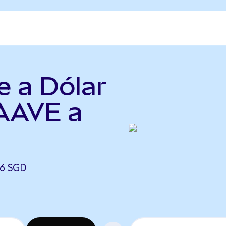
e a Dólar
(AAVE a
66 SGD