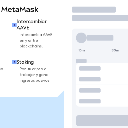
n MetaMask
Operar
Intercambiar
AAVE
r
Intercambia AAVE
en y entre
blockchains.
15m
30m
Staking
en
Pon tu cripto a
trabajar y gana
ingresos pasivos.