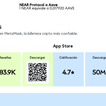
NEAR Protocol a Aave
1 NEAR equivale a 0,017920 AAVE
s
 MetaMask, la billetera cripto más confiable.
App Store
Reseñas
Descargar
Calificación
Descarg
83.9K
4.7
50M