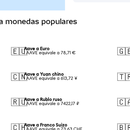
 a monedas populares
Aave a Euro
🇪🇺
🇬
1 AAVE equivale a 78,71 €
Aave a Yuan chino
🇨🇳
🇹
1 AAVE equivale a 613,72 ¥
Aave a Rublo ruso
🇷🇺
🇨
1 AAVE equivale a 7422,17 ₽
Aave a Franco Suizo
🇨🇭
🇧
1 AAVE equivale a 73,63 CHF