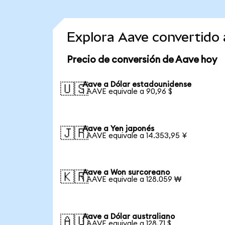
Explora Aave convertido
Precio de conversión de Aave hoy
Aave a Dólar estadounidense
🇺🇸
1 AAVE equivale a 90,96 $
Aave a Yen japonés
🇯🇵
1 AAVE equivale a 14.353,95 ¥
Aave a Won surcoreano
🇰🇷
1 AAVE equivale a 128.059 ₩
Aave a Dólar australiano
🇦🇺
1 AAVE equivale a 128,71 $