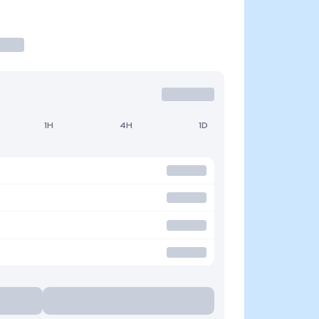
1H
4H
1D