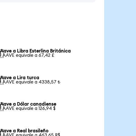
Aave a Libra Esterlina Británica

1 AAVE equivale a 67,42 £
Aave a Lira turca

1 AAVE equivale a 4338,57 ₺
Aave a Dólar canadiense

1 AAVE equivale a 126,94 $
Aave a Real brasileño

1 AAVE equivale a 463,65 R$