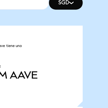
SGD
ave tiene una
E
 M
AAVE