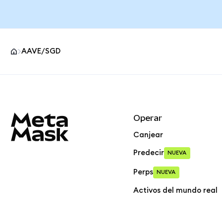
AAVE/SGD
Pie de página del sitio MetaMask
Operar
Canjear
Predecir
NUEVA
Perps
NUEVA
Activos del mundo real