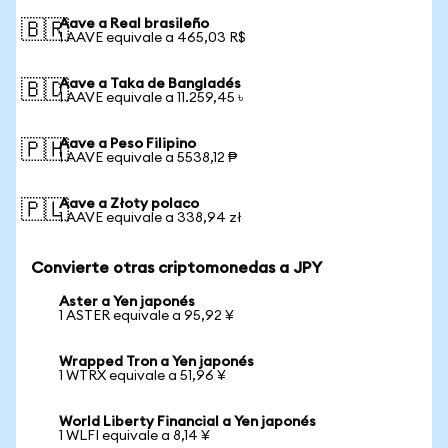
Aave a Real brasileño
🇧🇷
1 AAVE equivale a 465,03 R$
Aave a Taka de Bangladés
🇧🇩
1 AAVE equivale a 11.259,45 ৳
Aave a Peso Filipino
🇵🇭
1 AAVE equivale a 5538,12 ₱
Aave a Złoty polaco
🇵🇱
1 AAVE equivale a 338,94 zł
Convierte otras criptomonedas a JPY
Aster a Yen japonés
1 ASTER equivale a 95,92 ¥
Wrapped Tron a Yen japonés
1 WTRX equivale a 51,96 ¥
World Liberty Financial a Yen japonés
1 WLFI equivale a 8,14 ¥