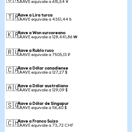
1 AAVE equivale a 615,54 ¥
Aave a Lira turca
🇹🇷
1 AAVE equivale a 4351,44 ₺
Aave a Won surcoreano
🇰🇷
1 AAVE equivale a 128.441,86 ₩
Aave a Rublo ruso
🇷🇺
1 AAVE equivale a 7505,13 ₽
Aave a Dólar canadiense
🇨🇦
1 AAVE equivale a 127,27 $
Aave a Dólar australiano
🇦🇺
1 AAVE equivale a 129,09 $
Aave a Dólar de Singapur
🇸🇬
1 AAVE equivale a 116,60 $
Aave a Franco Suizo
🇨🇭
1 AAVE equivale a 73,72 CHF